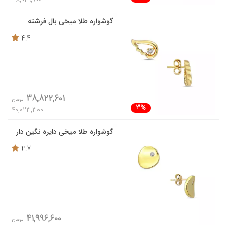
گوشواره طلا میخی بال فرشته
4.4
38,822,601
تومان
3%
40,023,300
گوشواره طلا میخی دایره نگین دار
4.7
41,996,600
تومان