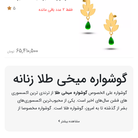
5
فقط 2 عدد باقی مانده
65,410,500
تومان
گوشواره میخی طلا زنانه
گوشواره علی الخصوص
گوشواره میخی طلا
از ترندی ترین اکسسوری
های فشن سال‌های اخیر است. یکی از محبوب‌ترین اکسسوری‌های
بشر از گذشته تا به امروز، گوشواره طلا است. گوشواره مخصوصا از
جنس طلا از هزاران سال پیش توسط انسان استفاده می‌شد و جایگاه
مشاهده بیشتر
ویژه‌ای داشت. جالب است این موضوع را بدانید که این وسیله زینتی
در ابتدا مختص آقایان بوده و خانم‌ها به‌مرور سراغ استفاده از گوشواره