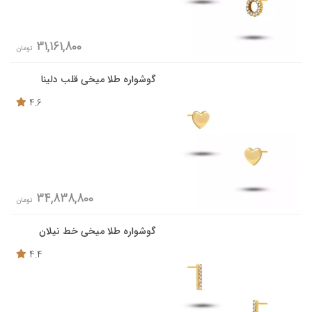
31,161,800
تومان
گوشواره طلا میخی قلب دلینا
4.6
34,838,800
تومان
گوشواره طلا میخی خط نیلان
4.4