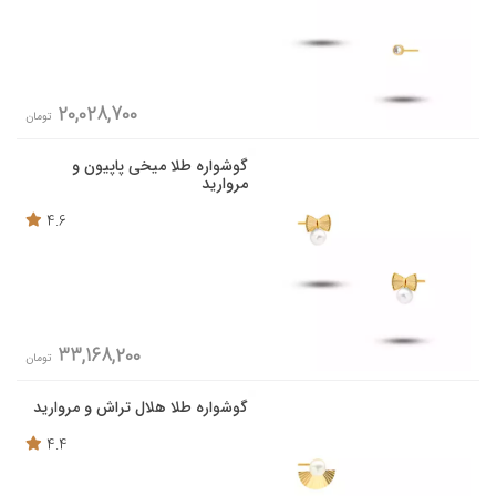
20,028,700
تومان
گوشواره طلا میخی پاپیون و
مروارید
4.6
33,168,200
تومان
گوشواره طلا هلال تراش و مروارید
4.4