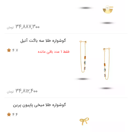
34,887,300
تومان
گوشواره طلا سه باگت آنیل
4.7
فقط 1 عدد باقی مانده
34,812,400
تومان
گوشواره طلا میخی پاپیون پرین
4.4