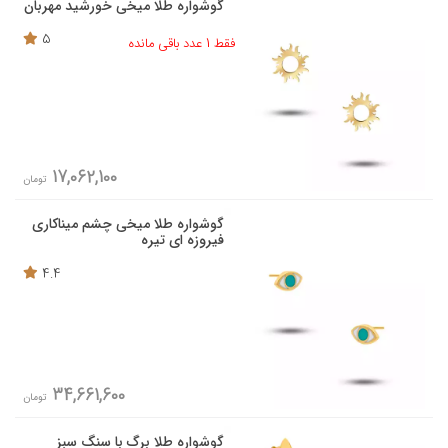
گوشواره طلا میخی خورشید مهربان
5
فقط 1 عدد باقی مانده
17,062,100
تومان
گوشواره طلا میخی چشم میناکاری
فیروزه ای تیره
4.4
34,661,600
تومان
گوشواره طلا برگ با سنگ سبز