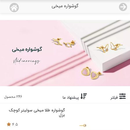
گوشواره میخی
منو
18,933,000
قیمت هرگرم طلای 18 عیار:
تومان
صفحه اصلی
دسته بندی محصولات
نمایندگی ها
مجله روبی
درباره ما
246 محصول
فیلتر
پیشنهاد ما
اعطای نمایندگی
گوشواره طلا میخی سولیتر کوچک
بزل
تماس با ما
4.5