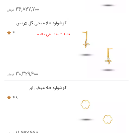
36,827,700
تومان
گوشواره طلا میخی گل لاریس
4
فقط 2 عدد باقی مانده
30,329,400
تومان
گوشواره طلا میخی ابر
4.9