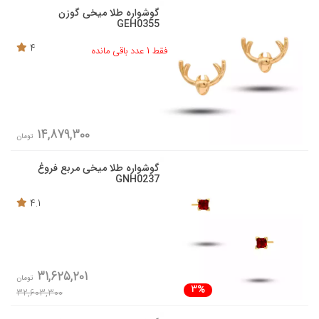
گوشواره طلا میخی گوزن
GEH0355
4
فقط 1 عدد باقی مانده
14,879,300
تومان
گوشواره طلا میخی مربع فروغ
GNH0237
4.1
31,625,201
تومان
3%
32,603,300