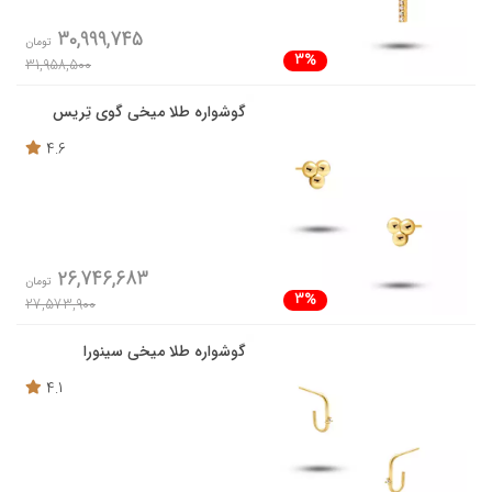
30,999,745
تومان
3%
31,958,500
گوشواره طلا میخی گوی تِریس
4.6
26,746,683
تومان
3%
27,573,900
گوشواره طلا میخی سینورا
4.1