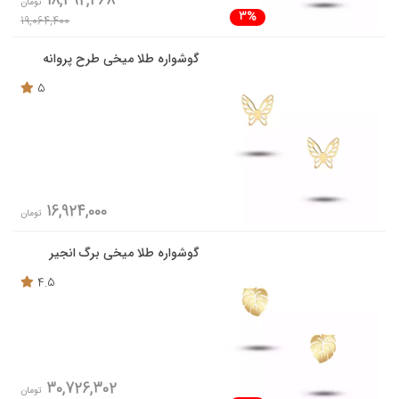
18,492,468
تومان
3%
19,064,400
گوشواره طلا میخی طرح پروانه
5
16,924,000
تومان
گوشواره طلا میخی برگ انجیر
4.5
30,726,302
تومان