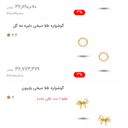
36,890,070
تومان
3%
38,031,000
گوشواره طلا میخی دایره مه گل
4.4
36,773,379
تومان
3%
37,910,700
گوشواره طلا میخی پاپیون
4
فقط 1 عدد باقی مانده