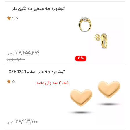
گوشواره طلا میخی ماه نگین دار
4.5
37,455,289
تومان
3%
38,613,700
گوشواره طلا قلب ساده GEH0340
5
فقط 2 عدد باقی مانده
38,993,700
تومان