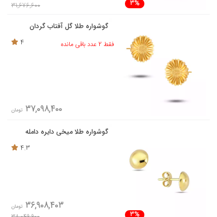
3%
31,676,600
گوشواره طلا گل آفتاب گردان
4
فقط 2 عدد باقی مانده
37,098,400
تومان
گوشواره طلا میخی دایره دامله
4.3
36,908,403
تومان
3%
38,049,900