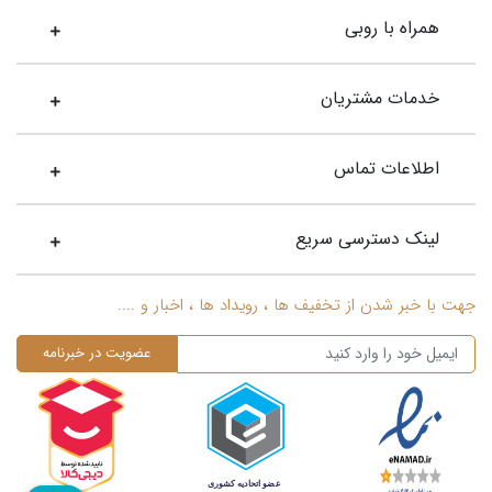
رفتند. اگر بخواهید در تاریخ کند و کاو کنید، می‌بینید که اولین
همراه با روبی
نشانه‌های گوشواره در تمدن ایلام در کشور ایران یافت شده است.
گوشواره در تمام طول تاریخ به شکل‌های مختلف ساخته و استفاده
می‌شد؛ اما به مرور به کشورهای مختلف جهان راه پیدا کرد. مثلا اولین
خدمات مشتریان
گوشواره‌های میخی طلا
توسط اتروسکن‌ها آن هم قبل از به قدرت
رسیدن روم استفاده شد. با این حال، شکل امروزی و رایج آن تازه از
اطلاعات تماس
سال ۱۹۲۰ وارد بازار شد.
گوشواره میخی
لینک دسترسی سریع
گوشواره میخی جزو اولین طرح‌های ساخته شده از این اکسسوری
است و از گذشته‌های دور میان انسان‌ها رواج داشت. این نوع
جهت با خبر شدن از تخفیف ها ، رویداد ها ، اخبار و ....
گوشواره به‌صورت یک پین (میخ) است که در پشت نرمه گوش قفل
می‌شود. برای زیبایی و جذابیت این مدل گوشواره خاص، روی آن
اغلب از سنگ‌های قیمتی مانند مروارید یا الماس جهت تزئین استفاده
می‌شود. گوشواره میخی معمولاً کوچک است و به دلیل انعطافی که در
پذیرش طرح‌های مختلف دارد، میان جوانان از محبوبیت بالایی
برخوردار است. اغلب گوشواره‌های میخی الماس میان خانم‌ها
پرطرفدار است؛ زیرا در عین سادگی و تک‌بودن، قیمتی است و جلوه‌ای