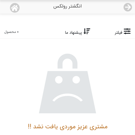
انگشتر رولکس
منو
18,743,000
قیمت هرگرم طلای 18 عیار:
تومان
صفحه اصلی
0 محصول
فیلتر
پیشنهاد ما
دسته بندی محصولات
نمایندگی ها
مجله روبی
درباره ما
اعطای نمایندگی
مشتری عزیز موردی یافت نشد !!
تماس با ما