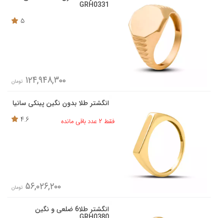
GRH0331
5
124,948,300
تومان
انگشتر طلا بدون نگین پینکی سانیا
4.6
فقط 2 عدد باقی مانده
56,026,200
تومان
انگشتر طلا6 ضلعی و نگین
GRH0380