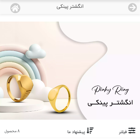
انگشتر پینکی
منو
19,118,000
قیمت هرگرم طلای 18 عیار:
تومان
صفحه اصلی
دسته بندی محصولات
نمایندگی ها
مجله روبی
درباره ما
اعطای نمایندگی
تماس با ما
8 محصول
فیلتر
پیشنهاد ما