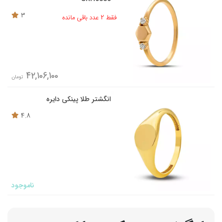
3
فقط 2 عدد باقی مانده
42,106,100
تومان
انگشتر طلا پینکی دایره
4.8
ناموجود