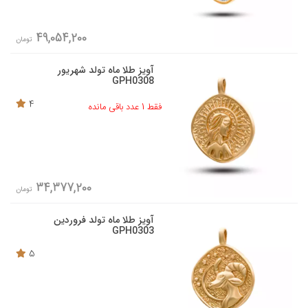
49,054,200
تومان
آویز طلا ماه تولد شهریور
GPH0308
4
فقط 1 عدد باقی مانده
34,377,200
تومان
آویز طلا ماه تولد فروردین
GPH0303
5