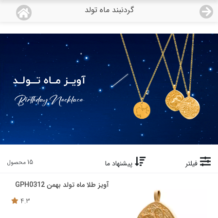
گردنبند ماه تولد
منو
18,743,000
قیمت هرگرم طلای 18 عیار:
تومان
صفحه اصلی
دسته بندی محصولات
نمایندگی ها
مجله روبی
درباره ما
15 محصول
فیلتر
پیشنهاد ما
اعطای نمایندگی
آویز طلا ماه تولد بهمن GPH0312
4.3
تماس با ما