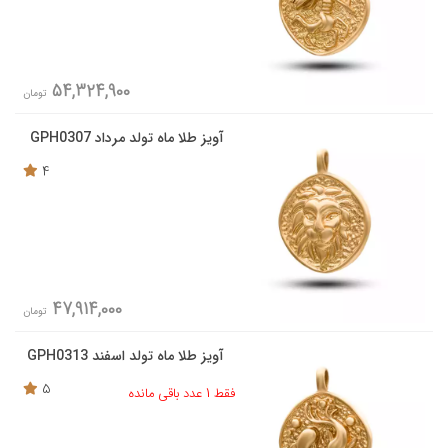
54,324,900
تومان
آویز طلا ماه تولد مرداد GPH0307
4
47,914,000
تومان
آویز طلا ماه تولد اسفند GPH0313
5
فقط 1 عدد باقی مانده