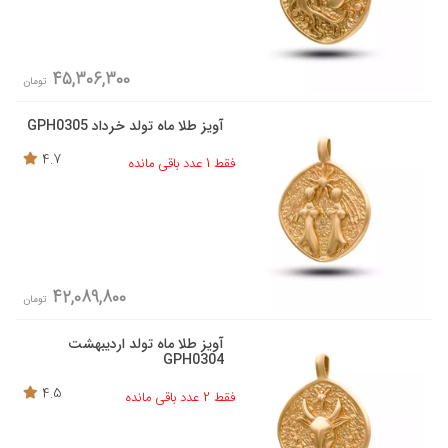
45,306,300
تومان
آویز طلا ماه تولد خرداد GPH0305
4.7
فقط 1 عدد باقی مانده
42,089,800
تومان
آویز طلا ماه تولد اردیبهشت
GPH0304
4.5
فقط 2 عدد باقی مانده