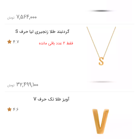
7,564,000
تومان
گردنبند طلا زنجیری لیا حرف S
4.7
فقط 2 عدد باقی مانده
32,499,100
تومان
آویز طلا تک حرف V
4.6