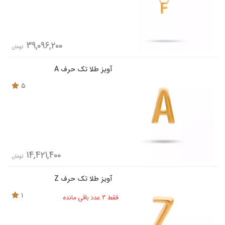
39,096,200
تومان
آویز طلا تک حرف A
5
14,421,400
تومان
آویز طلا تک حرف Z
1
فقط 2 عدد باقی مانده