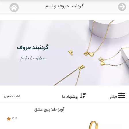
گردنبند حروف و اسم
منو
18,643,000
قیمت هرگرم طلای 18 عیار:
تومان
صفحه اصلی
دسته بندی محصولات
نمایندگی ها
مجله روبی
درباره ما
88 محصول
فیلتر
پیشنهاد ما
اعطای نمایندگی
آویز طلا پیچ عشق
4.4
تماس با ما