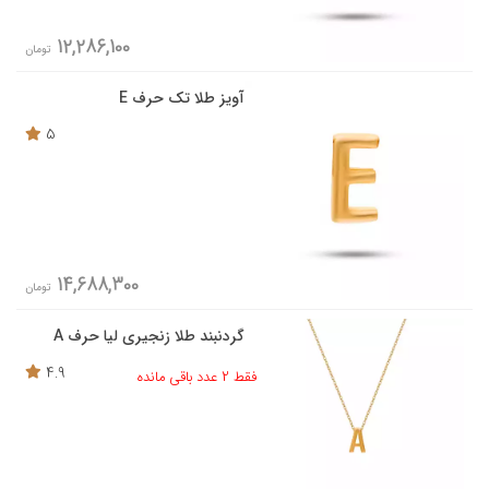
12,286,100
تومان
آویز طلا تک حرف E
5
14,688,300
تومان
گردنبند طلا زنجیری لیا حرف A
4.9
فقط 2 عدد باقی مانده