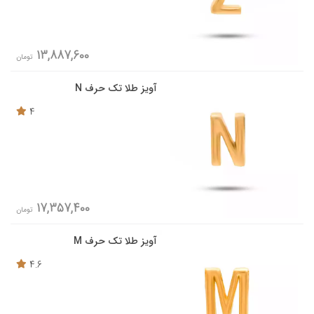
13,887,600
تومان
آویز طلا تک حرف N
4
17,357,400
تومان
آویز طلا تک حرف M
4.6