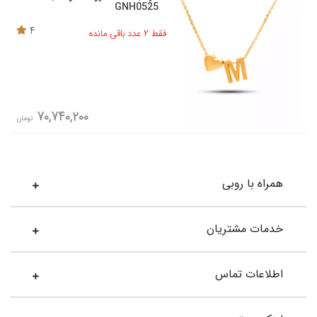
GNH0525
4
فقط 2 عدد باقی مانده
70,740,200
تومان
همراه با روبی
خدمات مشتریان
اطلاعات تماس