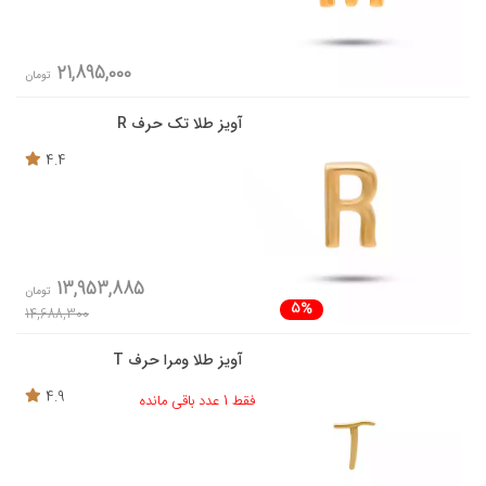
21,895,000
تومان
آویز طلا تک حرف R
4.4
13,953,885
تومان
5%
14,688,300
آویز طلا ومرا حرف T
4.9
فقط 1 عدد باقی مانده