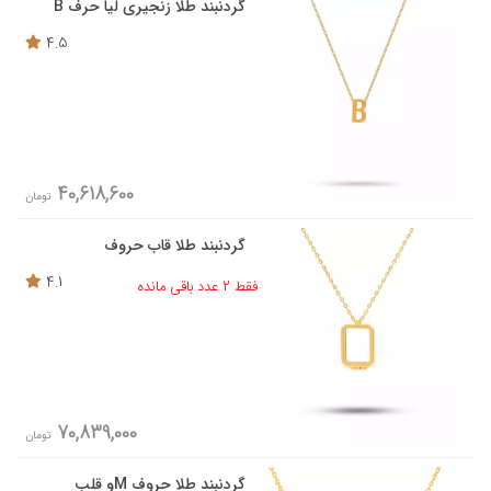
گردنبند طلا زنجیری لیا حرف B
4.5
40,618,600
تومان
گردنبند طلا قاب حروف
4.1
فقط 2 عدد باقی مانده
70,839,000
تومان
گردنبند طلا حروف Mو قلب