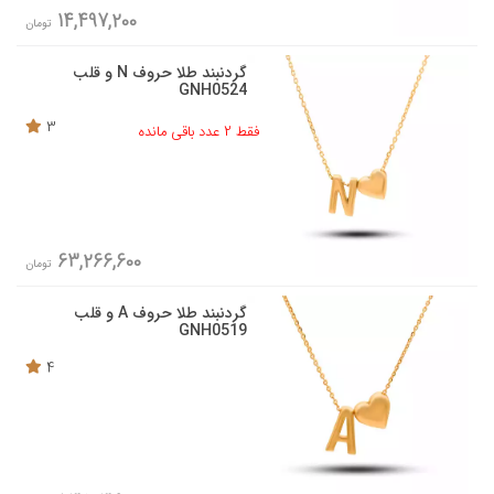
14,497,200
تومان
گردنبند طلا حروف N و قلب
GNH0524
3
فقط 2 عدد باقی مانده
63,266,600
تومان
گردنبند طلا حروف A و قلب
GNH0519
4