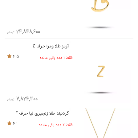
24,848,600
تومان
آویز طلا ومرا حرف Z
4.5
فقط 1 عدد باقی مانده
7,824,300
تومان
گردنبند طلا زنجیری لیا حرف F
4.1
فقط 2 عدد باقی مانده