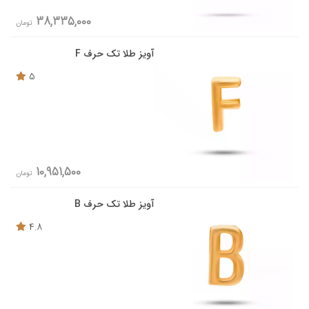
38,335,000
تومان
آویز طلا تک حرف F
5
10,951,500
تومان
آویز طلا تک حرف B
4.8