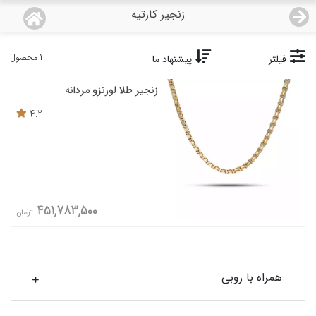
زنجیر کارتیه
منو
18,562,000
قیمت هرگرم طلای 18 عیار:
تومان
1 محصول
فیلتر
پیشنهاد ما
صفحه اصلی
زنجیر طلا لورنزو مردانه
دسته بندی محصولات
4.2
نمایندگی ها
مجله روبی
451,783,500
تومان
درباره ما
اعطای نمایندگی
همراه با روبی
تماس با ما