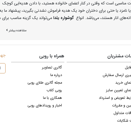
مناسبی است که وقتی در کنار اعضای خانواده هستید، با دادن هدیه‌ایی کوچک اما 
 نامزد یا حتی برای دختران خود یک هدیه فراموش نشدنی بگیرید، پیشنهاد ما به شم
د. انواع
گوشواره یلدا
می‌تواند یک گزینه مناسب برای 
ا مناسب هدیه یلدا
مشاهده بیشتر
 هدیه‌های دوست‌داشتنی که در این شب رد و بدل می‌شود، هدیه‌دادن جواهری زیب
 مدل گوشواره انار طلا در طرح‌ها و مدل‌های مختلف در گالری‌ها وجود دارند که می
گوشواره طلا شکل انار طرفدار بیشتری نسبت به سایر مدل‌ها دارند و می‌توانند گزی
جهت 
ت مشتریان
همراه با روبی
ز یک زیور طلایی مرتبط با مهمانی که در آن حضور دارند بسیار دلپذیر و رویایی اس
ایل
گالری تصاویر
ه انار طلا
یری ارسال سفارش
درباره ما
نمای خرید
مجله گالری طلای روبی
 طلا به میان می‌آید اولین چیزی که به ذهن خطور می‌کند قیمت بالای آن است. با 
 مقرون به صرفه هستند. اگر قسط‌ دارید به خانم‌ها هدیه دهید ازآنجایی که همه ب
مای تعیین سایز
روبی کلاب
ا سنگ‌های قیمتی قرمز رنگ تزیین شده باشد، بسیار مناسب خواهد بود.
یط تعویض و استرداد
همکاری با ما
ین و مقررات
اخبار و رویدادهای روبی
اره یلدایی
لات متداول
به فرد و شکوه وصف ناشدنی انواع مدل
گوشواره انار طلا،
مخصوصا وقتی با یاقوت 
 شکایات
به صورت میخی، حلقه‌ای، بخیه‌ای و آویز در کالکشن‌های یلدایی جواهر فروشی‌ها و