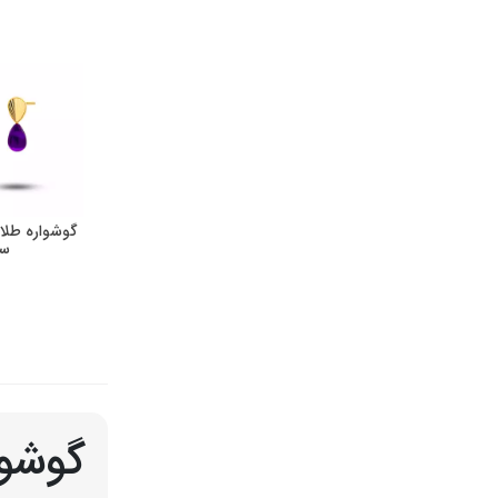
گوشواره طلا
سن
گوشوار