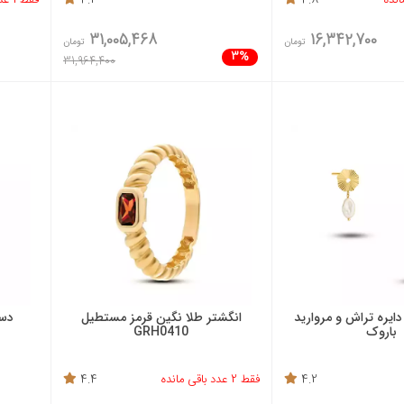
31,005,468
16,342,700
تومان
تومان
3%
31,964,400
دایره تراش و مروارید
انگشتر طلا نگین قرمز مستطیل
دست
باروک
GRH0410
4.2
فقط 2 عدد باقی مانده
4.4