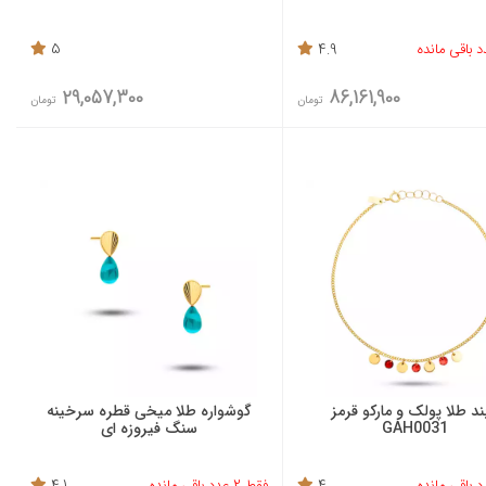
5
4.9
29,057,300
86,161,900
تومان
تومان
بند طلا پولک و مارکو قرمز
گوشواره طلا میخی قطره سرخینه
GAH0031
سنگ فیروزه ای
4
فقط 2 عدد باقی مانده
4.1