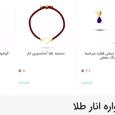
 میخی قطره سرخینه
دستبند طلا آسانسوری انار
گوشوار
گ بنفش
5
4.9
ناموجود
ناموجود
ه انار طلا