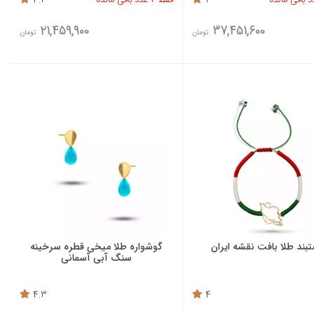
21,459,900
37,451,600
تومان
تومان
بند طلا بافت نقشه ایران
گوشواره طلا میخی قطره سرخینه
سنگ آبی آسمانی
4.3
4