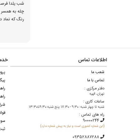
شب یلدا فرصت 
چله به همسر یا
رنگ که نماد دانه‎‌های انار هستند، می‌باش
گوشواره طل
در کنار انواع
می‌باشد. انواع
یلدا، معمولا 
اطلاعات تماس
خدما
پوش استفاده ا
شعب ما
پروف
قیمت گوشوار
تماس با ما
پیگ
دفتر مرکزی :
راه
هرگاه صحبت از
تهران، الهیه
قیمت هم بسیار
راهن
ساعات کاری :
طلا حتی اگر ب
شرا
شنبه تا چهار شنبه: 9:30 - 17:30 پنج شنبه:9:30تا13:30
قوان
راه های تماس :
انواع گوشو
سوا
(این شماره کشوری است و نیاز به پیش شماره ندارد)
طراحی منحصر 
ثبت
طلا طرح انار 