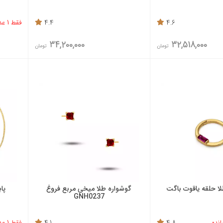
4.6
4.4
فقط 1 عدد باقی مانده
34,200,000
32,518,000
تومان
تومان
ا حلقه یاقوت باگت
گوشواره طلا میخی مربع فروغ
پا
GNH0237
4.8
4.1
فقط 1 عدد باقی مانده