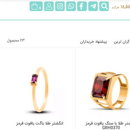
جستجو
@rubygoldgallery
rubygoldgallerybot
rubygoldgallery
ورود/
18,5
هرگرم
0
عضویت
23 محصول
گران ترین
پیشنهاد خریداران
تر طلا با سنگ یاقوت قرمز
انگشتر طلا باگت یاقوت قرمز
GRH0370