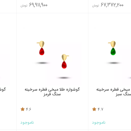
69,911,900
67,372,200
تومان
تومان
 میخی قطره سرخینه
گوشواره طلا میخی قطره سرخینه
گوشو
نگ سبز
سنگ قرمز
4.6
4.7
ناموجود
ناموجود