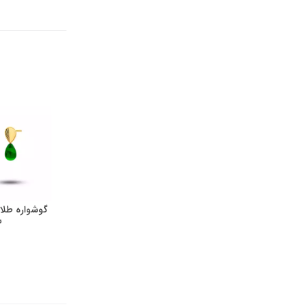
گوشواره طلا
س