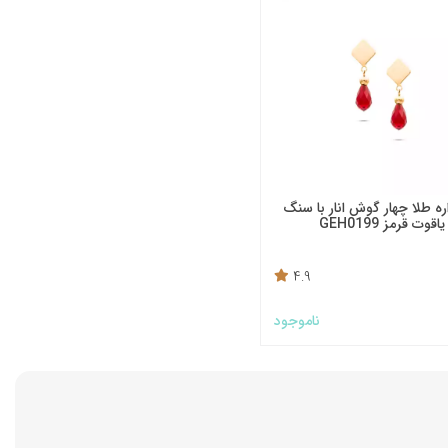
ه طلا چهار گوش انار با سنگ
یاقوت قرمز GEH0199
4.9
ناموجود