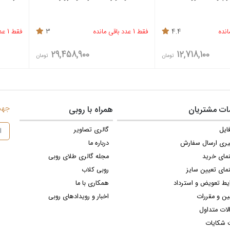
4.4
فقط 1 عدد باقی مانده
3
فقط 1 عدد باقی مانده
29,458,900
12,718,100
تومان
تومان
جهت 
ت مشتریان
همراه با روبی
ایل
گالری تصاویر
یری ارسال سفارش
درباره ما
نمای خرید
مجله گالری طلای روبی
مای تعیین سایز
روبی کلاب
یط تعویض و استرداد
همکاری با ما
ین و مقررات
اخبار و رویدادهای روبی
لات متداول
 شکایات