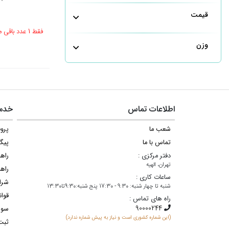
قیمت
فقط 1 عدد باقی مانده
وزن
اطلاعات تماس
خدما
شعب ما
پروف
تماس با ما
پیگ
دفتر مرکزی :
راه
تهران، الهیه
راهن
ساعات کاری :
شرا
شنبه تا چهار شنبه: 9:30 - 17:30 پنج شنبه:9:30تا13:30
قوان
راه های تماس :
سوا
(این شماره کشوری است و نیاز به پیش شماره ندارد)
ثبت