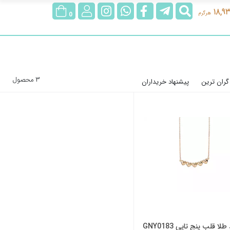
جستجو
@rubygoldgallery
rubygoldgallerybot
rubygoldgallery
ورود/
18,9
هرگرم
0
عضویت
3 محصول
گران ترین
پیشنهاد خریداران
لا قلب پنج تایی GNY0183