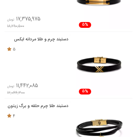
17,375,975
تومان
5%
18,290,500
دستبند چرم و طلا مردانه ایکس
5
11,442,085
تومان
5%
12,044,300
دستبند طلا چرم حلقه و برگ زیتون
4