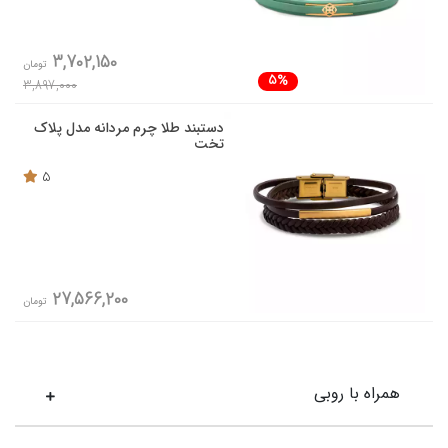
3,702,150
تومان
5%
3,897,000
دستبند طلا چرم مردانه مدل پلاک
تخت
5
27,566,200
تومان
همراه با روبی