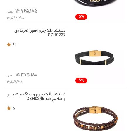
14,765,185
تومان
5%
15,542,300
دستبند طلا چرم اهورا ضربدری
GZH0237
4.3
15,375,180
تومان
5%
16,184,400
دستبند بافت چرم و سنگ چشم ببر
و طلا مردانه GZH0246
5