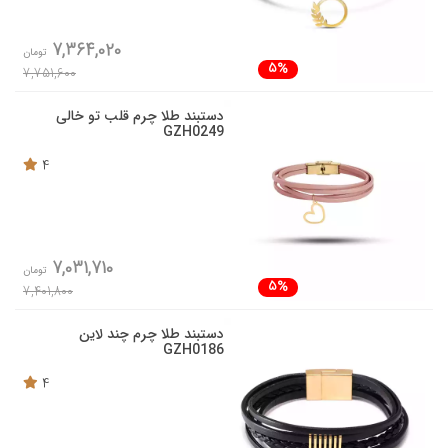
7,364,020
تومان
5%
7,751,600
دستبند طلا چرم قلب تو خالی
GZH0249
4
7,031,710
تومان
5%
7,401,800
دستبند طلا چرم چند لاین
GZH0186
4