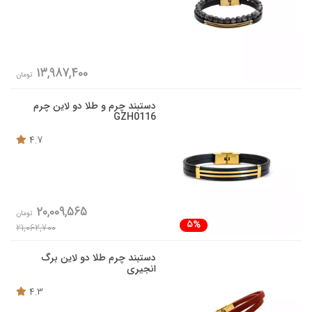
13,987,400
تومان
دستبند چرم و طلا دو لاین چرم
GZH0116
4.7
20,009,565
تومان
5%
21,062,700
دستبند چرم طلا دو لاین برگ
انجیری
4.3