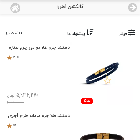
کالکشن اهورا
منو
18,968,000
قیمت هرگرم طلای 18 عیار:
تومان
صفحه اصلی
101 محصول
فیلتر
پیشنهاد ما
دستبند چرم طلا دو دور چرم ستاره
دسته بندی محصولات
4.4
نمایندگی ها
مجله روبی
5,934,270
تومان
درباره ما
5%
6,246,600
اعطای نمایندگی
دستبند طلا چرم مردانه طرح آجری
3
تماس با ما