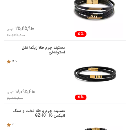
25,115,910
تومان
5%
26,437,800
دستبند چرم طلا زیگما قفل
استوانه‌ای
4.2
18,095,410
تومان
5%
19,047,800
دستبند چرم و طلا تخت و سنگ
انیکس GZH0116
4.1