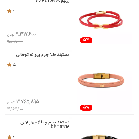
بینهایت GZH0136
4
9,317,600
تومان
5%
9,808,000
دستبند طلا چرم پروانه توخالی
5
3,765,895
تومان
5%
3,964,100
دستبند چرم و طلا چهار لاین
GBT0306
4