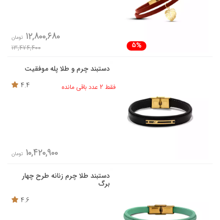
12,800,680
تومان
5%
13,474,400
دستبند چرم و طلا پله موفقیت
4.4
فقط 2 عدد باقی مانده
10,420,900
تومان
دستبند طلا چرم زنانه طرح چهار
برگ
4.6