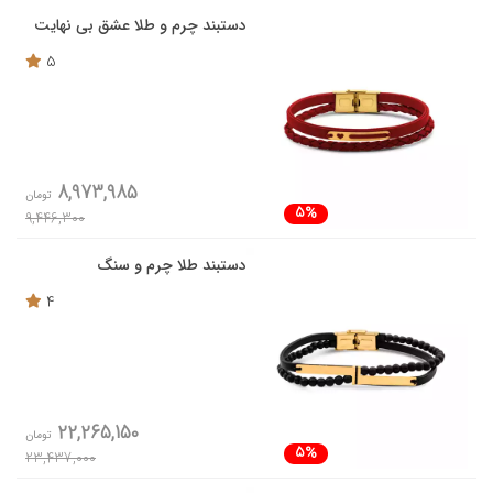
دستبند چرم و طلا عشق بی نهایت
5
8,973,985
تومان
5%
9,446,300
دستبند طلا چرم و سنگ
4
22,265,150
تومان
5%
23,437,000