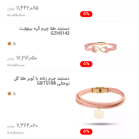
11,442,085
تومان
5%
12,044,300
دستبند طلا چرم گره بینهایت
GZH0142
5
12,216,050
تومان
5%
12,859,000
دستبند چرم زنانه با آویز طلا گل
توخالی GBT0188
5
7,364,020
تومان
5%
7,751,600