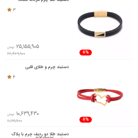
3
25,155,905
تومان
5%
26,479,900
دستبند چرم و طلای قلبی
4
10,639,430
تومان
5%
11,199,400
دستبند طلا دو ردیف چرم با پلاک