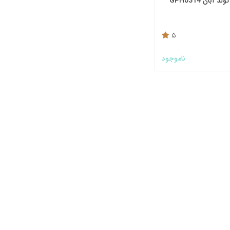
 آبان GPH0314
5
ناموجود