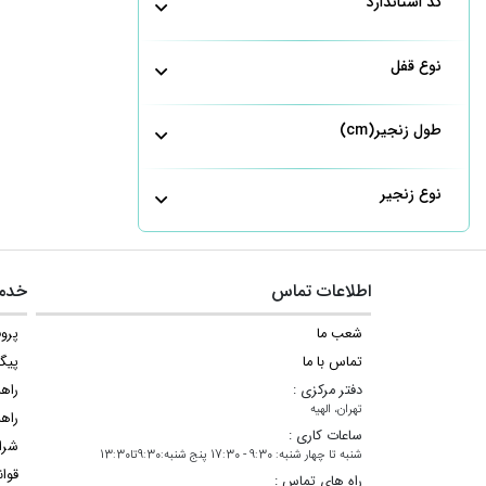
کد استاندارد
نوع قفل
طول زنجیر(cm)
نوع زنجیر
اطلاعات تماس
خدما
شعب ما
پروف
تماس با ما
پیگ
دفتر مرکزی :
راه
تهران، الهیه
راهن
ساعات کاری :
شرا
شنبه تا چهار شنبه: 9:30 - 17:30 پنج شنبه:9:30تا13:30
قوان
راه های تماس :