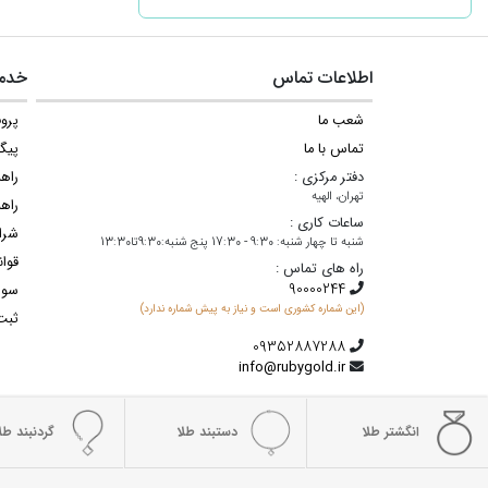
اطلاعات تماس
خدما
شعب ما
پروف
تماس با ما
پیگ
دفتر مرکزی :
راه
تهران، الهیه
راهن
ساعات کاری :
شرا
شنبه تا چهار شنبه: 9:30 - 17:30 پنج شنبه:9:30تا13:30
قوان
راه های تماس :
سوا
(این شماره کشوری است و نیاز به پیش شماره ندارد)
ثبت
info@rubygold.ir
انگشتر طلا
دستبند طلا
گردنبند طلا