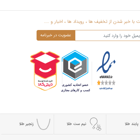
با خبر شدن از تخفیف ها ، رویداد ها ، اخبار و ....
پابند طلا
نیم ست طلا
زنجیر طلا