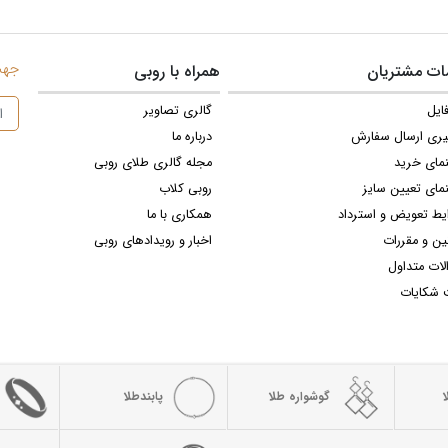
جهت 
ت مشتریان
همراه با روبی
ایل
گالری تصاویر
یری ارسال سفارش
درباره ما
نمای خرید
مجله گالری طلای روبی
مای تعیین سایز
روبی کلاب
یط تعویض و استرداد
همکاری با ما
ین و مقررات
اخبار و رویدادهای روبی
لات متداول
 شکایات
گوشواره طلا
پابندطلا