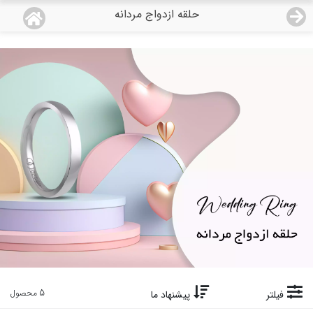
حلقه ازدواج مردانه
منو
18,743,000
قیمت هرگرم طلای 18 عیار:
تومان
صفحه اصلی
دسته بندی محصولات
نمایندگی ها
مجله روبی
درباره ما
اعطای نمایندگی
تماس با ما
5 محصول
فیلتر
پیشنهاد ما