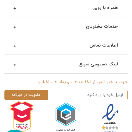
حلقه عقد مردانه
همراه با روبی
پیدا کردن حلقه عقد مردانه چندان آسان نیست. این روزها در بازار
طلا و جواهر مدل‌های مختلفی از انگشتر با متریال‌های متنوع و طرح و
خدمات مشتریان
شکل‌های متفاوتی را می‌توان پیدا کرد که تصمیم‌گیری برای انتخاب
یکی از آن‌ها سخت است. به ویژه در این زمانه که انگشترها در
اطلاعات تماس
جنس‌های مختلفی عرضه می‌شوند و فقط به طلا، پلاتین و نقره
محدود نمی‌شوند. این روزها شما می‌توانید انگشترهای مردانه با
جنس‌های تنگستن، تیتانیوم، استیل ضد زنگ و کبالت را در بازار پیدا
لینک دسترسی سریع
کنید که اتفاقا طراحی‌های بسیار جذابی هم دارند. بنابراین بهتر است
سراغ حلقه‎‌ای بروید که با شخصیت و سبک زندگی شما همخوانی
کامل داشته باشند.
جهت با خبر شدن از تخفیف ها ، رویداد ها ، اخبار و ....
خرید حلقه ازدواج مردانه
از آنجا که حلقه ازدواج همیشه و در تمام طول سال‌های زندگی در
دست خواهد بود. بهتر است در هنگام خرید حلقه ازدواج مردانه به
سراغ گزینه‌ای بروید که قابلیت ترمیم و تغییر سایز داشته باشد.
انگشتری که از فلزات غیر از طلا و پلاتین ساخته شده را نمی‌توان بزرگ