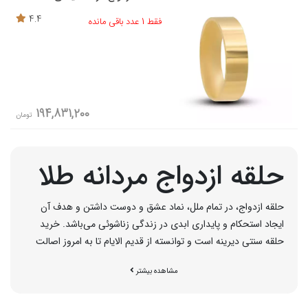
4.4
فقط 1 عدد باقی مانده
194,831,200
تومان
حلقه ازدواج مردانه طلا
حلقه ازدواج، در تمام ملل، نماد عشق و دوست داشتن و هدف آن
ایجاد استحکام و پایداری ابدی در زندگی زناشوئی می‌باشد. خرید
حلقه سنتی دیرینه است و توانسته از قدیم الایام تا به امروز اصالت
خود را به خوبی حفظ کند و درانواع جنس طلا زرد، سفید، رزگلد،
مشاهده بیشتر
پلاتین، نقره و ... ساخته می‌شود. حلقه ازدواج مردانه، در اشکال ساده،
نگین دار، حکاکی شده و ... در بازار طلا و جواهر عرضه می گردد.