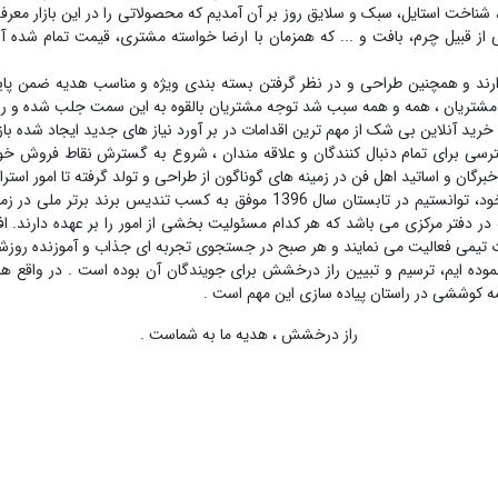
 شناخت استایل، سبک و سلایق روز بر آن آمدیم که محصولاتی را در این بازار معرفی
قبیل چرم، بافت و ... که همزمان با ارضا خواسته مشتری، قیمت تمام شده آن ه
 دارند و همچنین طراحی و در نظر گرفتن بسته بندی ویژه و مناسب هدیه ضمن پا
ریان ، همه و همه سبب شد توجه مشتریان بالقوه به این سمت جلب شده و روز به 
د آنلاین بی شک از مهم ترین اقدامات در بر آورد نیاز های جدید ایجاد شده بازا
رسی برای تمام دنبال کنندگان و علاقه مندان ، شروع به گسترش نقاط فروش خود
ان و اساتید اهل فن در زمینه های گوناگون از طراحی و تولد گرفته تا امور استرات
با اتکا به تولید و کوشش و پشتکار تمامی اعضای حرفه ای خود، توانستیم در تابست
 در دفتر مرکزی می باشد که هر کدام مسئولیت بخشی از امور را بر عهده دارند. ا
رت تیمی فعالیت می نمایند و هر صبح در جستجوی تجربه ای جذاب و آموزنده روزشان 
 نموده ایم، ترسیم و تبیین راز درخشش برای جویندگان آن بوده است . در واقع 
ه کوششی در راستان پیاده سازی این مهم است .
راز درخشش ، هدیه ما به شماست .