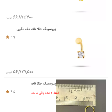
66,872,300
تومان
پیرسینگ طلا ناف تک نگین
4.9
54,777,500
تومان
پیرسینگ طلا ناف
4.5
فقط 2 عدد باقی مانده