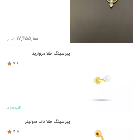
17,455,100
تومان
پیرسینگ طلا مروارید
4.9
ناموجود
پیرسینگ طلا ناف سولیتر
4.5