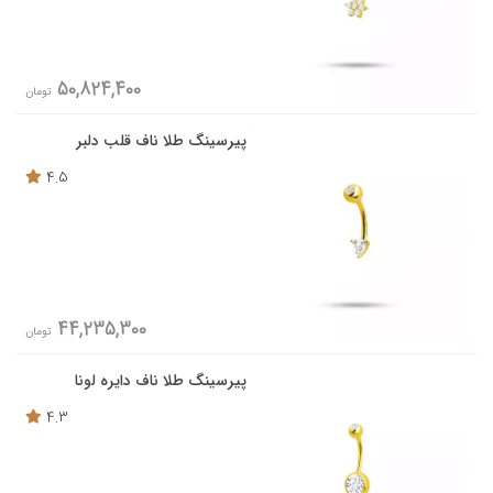
50,824,400
تومان
پیرسینگ طلا ناف قلب دلبر
4.5
44,235,300
تومان
پیرسینگ طلا ناف دایره لونا
4.3