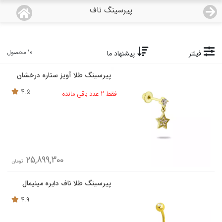
پیرسینگ ناف
منو
18,679,000
قیمت هرگرم طلای 18 عیار:
تومان
صفحه اصلی
10 محصول
فیلتر
پیشنهاد ما
پیرسینگ طلا آویز ستاره درخشان
دسته بندی محصولات
4.5
فقط 2 عدد باقی مانده
نمایندگی ها
مجله روبی
درباره ما
25,899,300
تومان
اعطای نمایندگی
پیرسینگ طلا ناف دایره مینیمال
4.9
تماس با ما