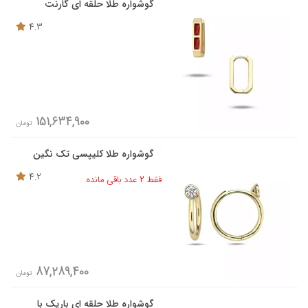
گوشواره طلا حلقه ای گارنت
4.3
151,634,900
تومان
گوشواره طلا کلیپسی تک نگین
4.2
فقط 2 عدد باقی مانده
87,289,400
تومان
گوشواره طلا حلقه ای باریک با