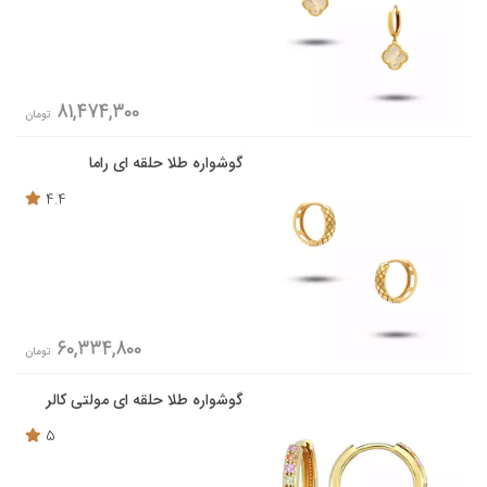
81,474,300
تومان
گوشواره طلا حلقه ای راما
4.4
60,334,800
تومان
گوشواره طلا حلقه ای مولتی کالر
5