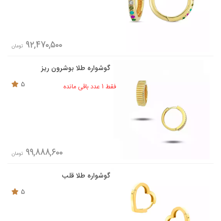
92,470,500
تومان
گوشواره طلا بوشرون ریز
5
فقط 1 عدد باقی مانده
99,888,600
تومان
گوشواره طلا قلب
5