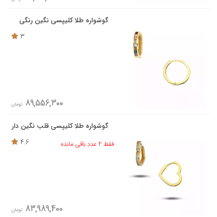
گوشواره طلا کلیپسی نگین رنگی
3
89,556,300
تومان
گوشواره طلا کلیپسی قلب نگین دار
4.6
فقط 2 عدد باقی مانده
83,989,400
تومان