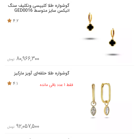
گوشواره طلا کلیپسی ونکلیف سنگ
انیکس سایز متوسط GED0016
4.2
80,966,300
تومان
گوشواره طلا حلقه‌ای آویز مارکیز
4.1
فقط 1 عدد باقی مانده
92,057,500
تومان