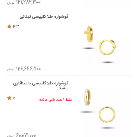
141,282,300
تومان
گوشواره طلا کلیپسی تیفانی
4.3
126,646,500
تومان
گوشواره طلا کلیپسی با میناکاری
سفید
5
فقط 1 عدد باقی مانده
60,071,000
تومان