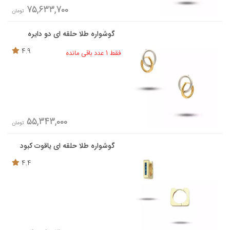
75,633,700
تومان
گوشواره طلا حلقه ای دو دایره
4.9
فقط 1 عدد باقی مانده
55,343,000
تومان
گوشواره طلا حلقه ای یاقوت کبود
4.4