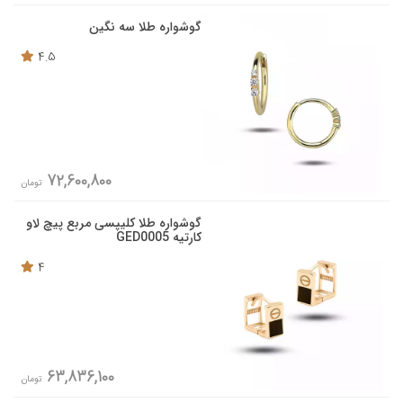
گوشواره طلا سه نگین
4.5
72,600,800
تومان
گوشواره طلا کلیپسی مربع پیچ لاو
کارتیه GED0005
4
63,836,100
تومان