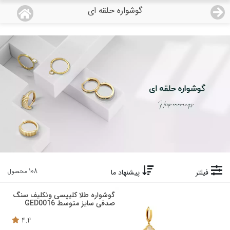
گوشواره حلقه ای
منو
18,679,000
قیمت هرگرم طلای 18 عیار:
تومان
صفحه اصلی
دسته بندی محصولات
نمایندگی ها
مجله روبی
درباره ما
108 محصول
فیلتر
پیشنهاد ما
اعطای نمایندگی
گوشواره طلا کلیپسی ونکلیف سنگ
صدفی سایز متوسط GED0016
تماس با ما
4.4