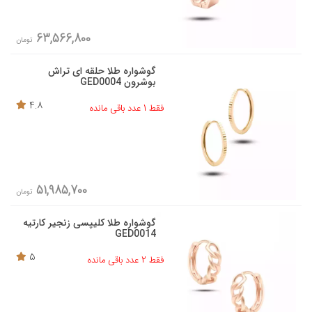
63,566,800
تومان
گوشواره طلا حلقه ای تراش
بوشرون GED0004
4.8
فقط 1 عدد باقی مانده
51,985,700
تومان
گوشواره طلا کلیپسی زنجیر کارتیه
GED0014
5
فقط 2 عدد باقی مانده