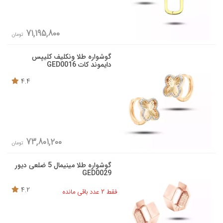
71,195,800
تومان
گوشواره طلا ونکلیف کلیپس
دایموند کات GED0016
4.4
73,801,200
تومان
گوشواره طلا مینیمال 5 ضلعی دیور
GED0029
4.2
فقط 2 عدد باقی مانده