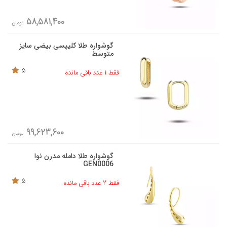
58,581,400
تومان
گوشواره طلا کلیپسی بیضی سایز
متوسط
5
فقط 1 عدد باقی مانده
99,623,600
تومان
گوشواره طلا دامله مدرن نوا
GEN0006
5
فقط 2 عدد باقی مانده