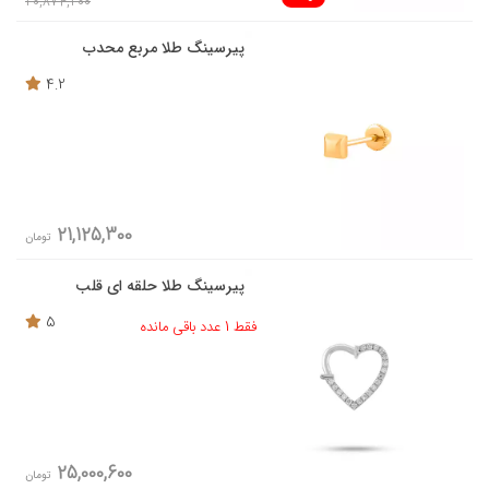
20,874,200
پیرسینگ طلا مربع محدب
4.2
21,125,300
تومان
پیرسینگ طلا حلقه ای قلب
5
فقط 1 عدد باقی مانده
25,000,600
تومان