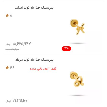
پیرسینگ طلا ماه تولد اسفند
5
18,625,947
تومان
7%
20,027,900
پیرسینگ طلا ماه تولد مرداد
4.4
فقط 2 عدد باقی مانده
21,491,100
تومان