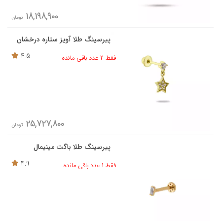
18,198,900
تومان
پیرسینگ طلا آویز ستاره درخشان
4.5
فقط 2 عدد باقی مانده
25,727,800
تومان
پیرسینگ طلا باگت مینیمال
4.9
فقط 1 عدد باقی مانده