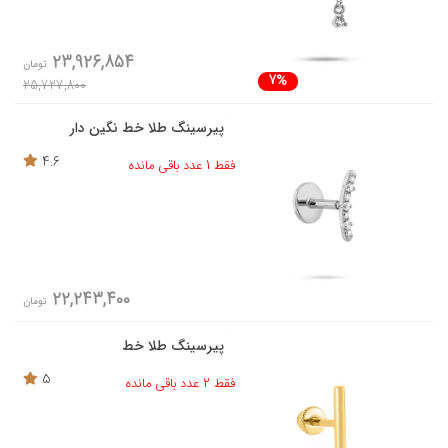
23,926,854
تومان
7%
25,727,800
پیرسینگ طلا خط نگین دار
4.6
فقط 1 عدد باقی مانده
22,243,400
تومان
پیرسینگ طلا خط
5
فقط 2 عدد باقی مانده