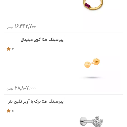
16,342,700
تومان
پیرسینگ طلا گوی مینیمال
5
28,807,000
تومان
پیرسینگ طلا برگ با آویز نگین دار
5