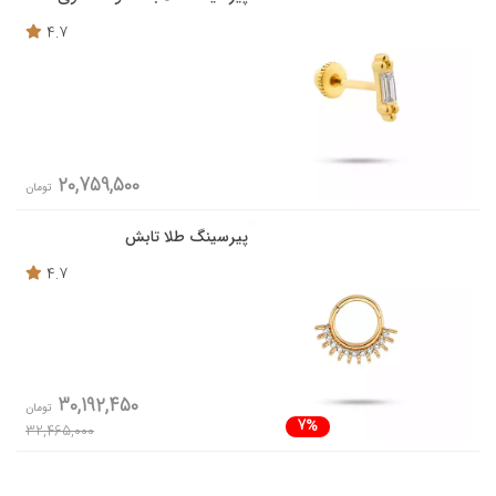
4.7
20,759,500
تومان
پیرسینگ طلا تابش
4.7
30,192,450
تومان
7%
32,465,000