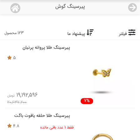
پیرسینگ گوش
منو
18,554,000
قیمت هرگرم طلای 18 عیار:
تومان
صفحه اصلی
123 محصول
فیلتر
پیشنهاد ما
پیرسینگ طلا پروانه پرنیان
دسته بندی محصولات
5
نمایندگی ها
مجله روبی
19,192,596
تومان
درباره ما
7%
20,637,200
اعطای نمایندگی
پیرسینگ طلا حلقه یاقوت باگت
4.8
فقط 1 عدد باقی مانده
تماس با ما