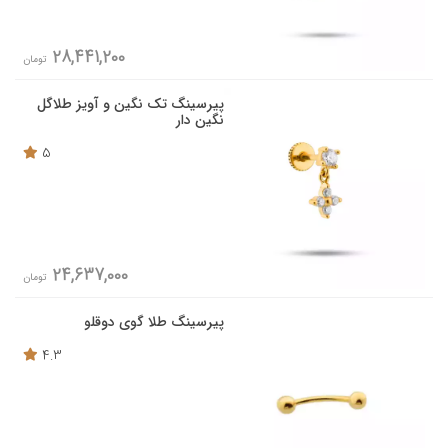
28,441,200
تومان
پیرسینگ تک نگین و آویز طلاگل
نگین دار
5
24,637,000
تومان
پیرسینگ طلا گوی دوقلو
4.3