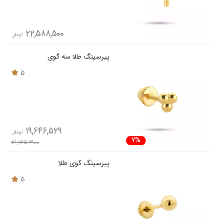
22,588,500
تومان
پیرسینگ طلا سه گوی
5
19,646,529
تومان
7%
21,125,300
پیرسینگ گوی طلا
5