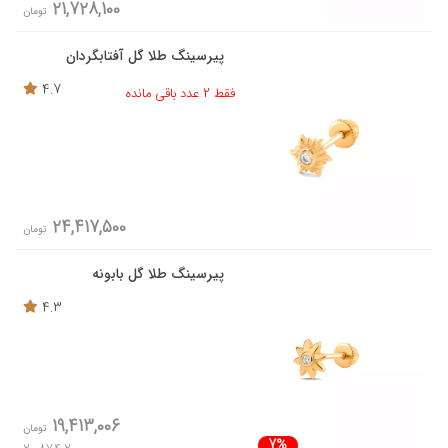
21,728,100
تومان
پیرسینگ طلا گل آفتابگردان
4.7
فقط 2 عدد باقی مانده
24,417,500
تومان
پیرسینگ طلا گل بابونه
4.3
19,413,006
تومان
7%