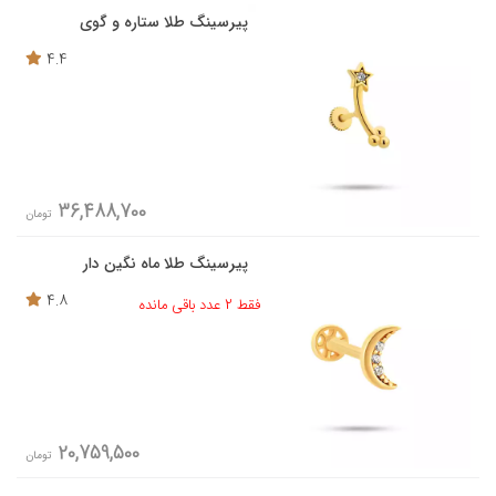
پیرسینگ طلا ستاره و گوی
4.4
36,488,700
تومان
پیرسینگ طلا ماه نگین دار
4.8
فقط 2 عدد باقی مانده
20,759,500
تومان