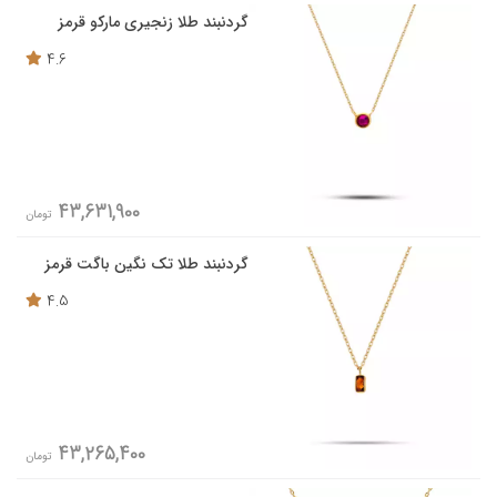
گردنبند طلا زنجیری مارکو قرمز
4.6
43,631,900
تومان
گردنبند طلا تک نگین باگت قرمز
4.5
43,265,400
تومان