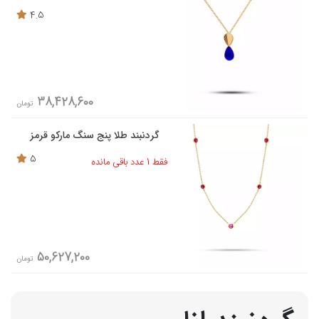
4.5
38,428,600
تومان
گردنبند طلا پنج سنگ مارکو قرمز
5
فقط 1 عدد باقی مانده
50,627,200
تومان