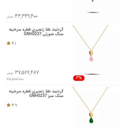
43,349,400
تومان
گردنبند طلا زنجیری قطره سرخینه
سنگ صورتی GNH0237
4.1
37,526,487
تومان
3%
38,687,100
گردنبند طلا زنجیری قطره سرخینه
سنگ سبز GNH0237
4.9