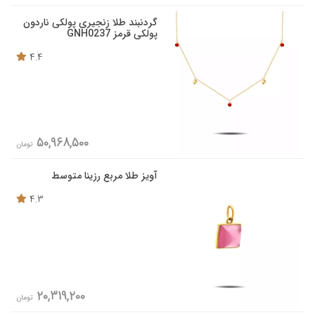
گردنبند طلا زنجیری پولکی ناردون
پولکی قرمز GNH0237
4.4
50,968,500
تومان
آویز طلا مربع رزینا متوسط
4.3
20,319,200
تومان