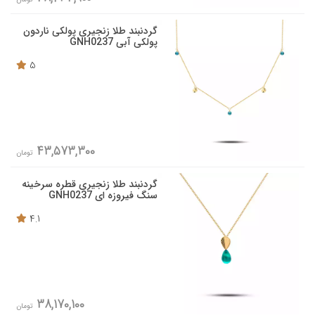
گردنبند طلا زنجیری پولکی ناردون
پولکی آبی GNH0237
5
43,573,300
تومان
گردنبند طلا زنجیری قطره سرخینه
سنگ فیروزه ای GNH0237
4.1
38,170,100
تومان