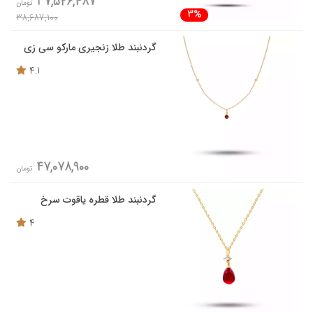
37,526,487
تومان
3%
38,687,100
گردنبند طلا زنجیری مارکو سی زی
4.1
47,078,900
تومان
گردنبند طلا قطره یاقوت سرخ
4