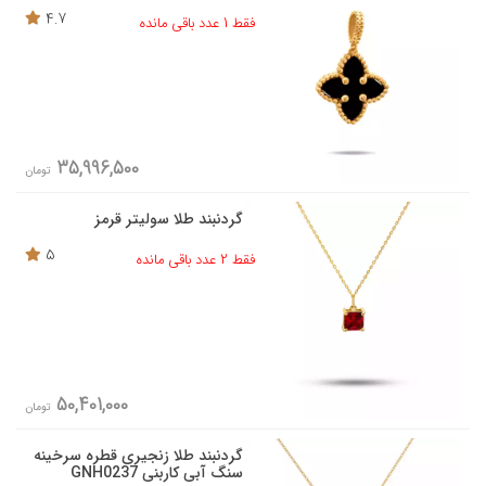
4.7
فقط 1 عدد باقی مانده
35,996,500
تومان
گردنبند طلا سولیتر قرمز
5
فقط 2 عدد باقی مانده
50,401,000
تومان
گردنبند طلا زنجیری قطره سرخینه
سنگ آبی کاربنی GNH0237