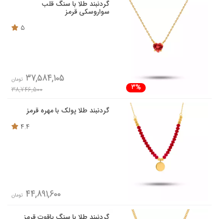
گردنبند طلا با سنگ قلب
سواروسکی قرمز
5
37,584,105
تومان
3%
38,746,500
گردنبند طلا پولک با مهره قرمز
4.4
44,891,600
تومان
گردنبند طلا با سنگ یاقوت قرمز