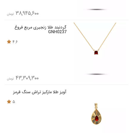
38,945,600
تومان
گردنبند طلا زنجیری مربع فروغ
GNH0237
4.6
43,309,300
تومان
آویز طلا مارکیز تراش سنگ قرمز
5