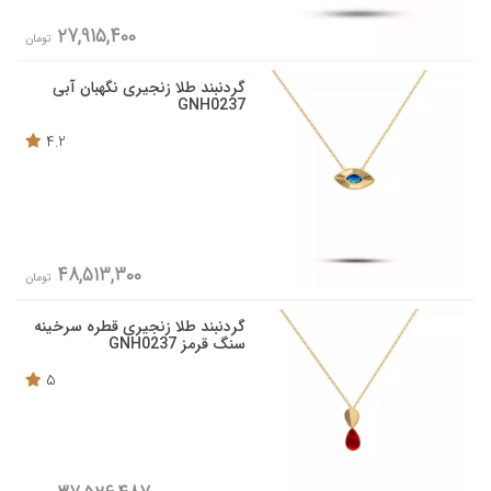
27,915,400
تومان
گردنبند طلا زنجیری نگهبان آبی
GNH0237
4.2
48,513,300
تومان
گردنبند طلا زنجیری قطره سرخینه
سنگ قرمز GNH0237
5