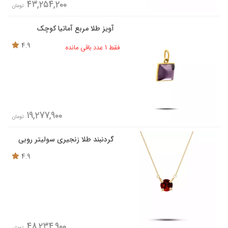
43,254,200
تومان
آویز طلا مربع آماتیا کوچک
4.9
فقط 1 عدد باقی مانده
19,277,900
تومان
گردنبند طلا زنجیری سولیتر روبی
4.9
48,234,900
تومان