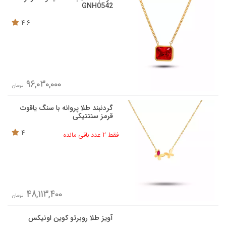
GNH0542
4.6
96,030,000
تومان
گردنبند طلا پروانه با سنگ یاقوت
قرمز سنتتیکی
4
فقط 2 عدد باقی مانده
48,113,400
تومان
آویز طلا روبرتو کوین اونیکس