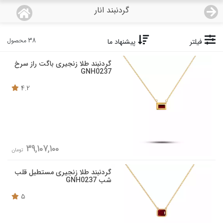
گردنبند انار
منو
18,933,000
قیمت هرگرم طلای 18 عیار:
تومان
38 محصول
فیلتر
پیشنهاد ما
صفحه اصلی
گردنبند طلا زنجیری باگت راز سرخ
GNH0237
دسته بندی محصولات
4.2
نمایندگی ها
مجله روبی
39,107,100
تومان
درباره ما
گردنبند طلا زنجیری مستطیل قلب
شب GNH0237
اعطای نمایندگی
5
تماس با ما