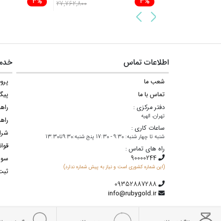
3%
3%
27,762,800
اطلاعات تماس
خدما
شعب ما
پروف
تماس با ما
پیگ
دفتر مرکزی :
راه
تهران، الهیه
راهن
ساعات کاری :
شرا
شنبه تا چهار شنبه: 9:30 - 17:30 پنج شنبه:9:30تا13:30
قوان
راه های تماس :
سوا
(این شماره کشوری است و نیاز به پیش شماره ندارد)
ثبت
info@rubygold.ir