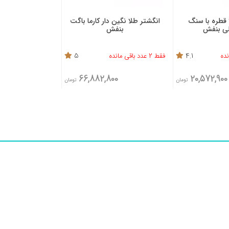
 قطره با سنگ
انگشتر طلا نگین دار کارما باگت
لی بنفش
بنفش
4.1
فقط 2 عدد باقی مانده
5
66,882,800
20,572,900
تومان
تومان