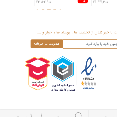
4%
3%
24,062,600
26,441,300
با خبر شدن از تخفیف ها ، رویداد ها ، اخبار و ....