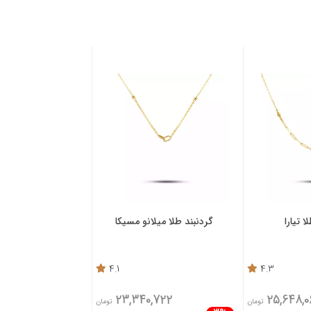
ا تیارا
گردنبند طلا میلانو مسیکا
گردنبند طلا زنجیر
4.1
4.3
,632
23,340,722
25,648,0
تومان
تومان