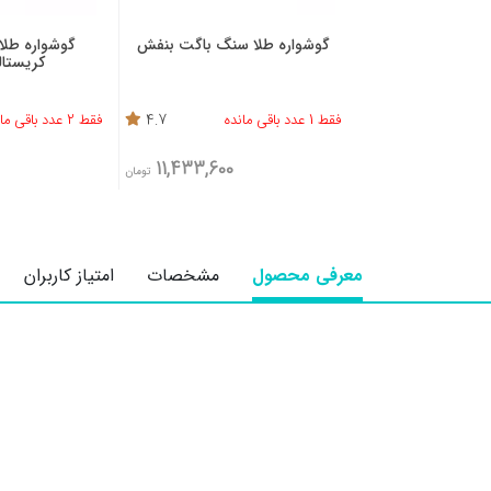
گوشواره طلا سنگ باگت بنفش
گوشواره طلا
کریستا
فقط 1 عدد باقی مانده
4.7
فقط 2 عدد باقی مانده
11,433,600
تومان
معرفی محصول
مشخصات
امتیاز کاربران