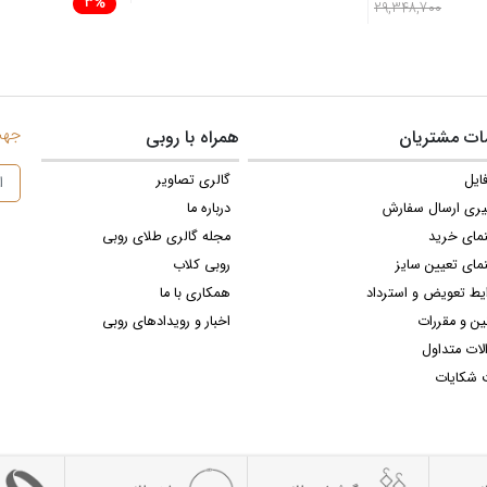
3%
29,348,700
جهت 
ت مشتریان
همراه با روبی
ایل
گالری تصاویر
یری ارسال سفارش
درباره ما
نمای خرید
مجله گالری طلای روبی
مای تعیین سایز
روبی کلاب
یط تعویض و استرداد
همکاری با ما
ین و مقررات
اخبار و رویدادهای روبی
لات متداول
 شکایات