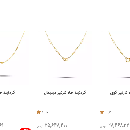
 کارتیر گوی
گردنبند طلا کارتیر مینیمال
گردنبند طل
4.5
4.7
61
25,648,400
28,468,23
تومان
تومان