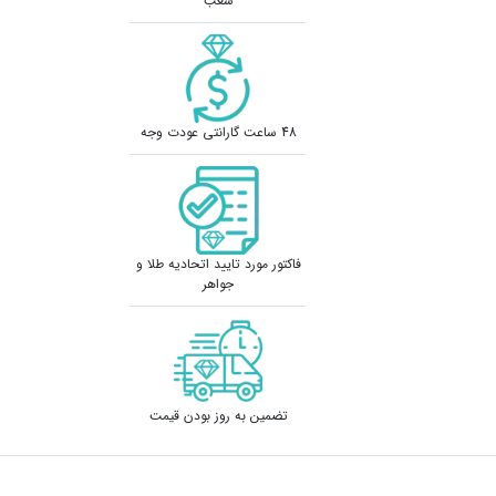
شعب
48 ساعت گارانتی عودت وجه
فاکتور مورد تایید اتحادیه طلا و
جواهر
تضمین به روز بودن قیمت