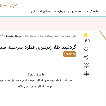
1,000
ت
نمایندگی ها
مجله روبی
درباره ما
اعطای نمایندگی
گرد
گالری طلا روبی
طلا و زیورآلات زنانه
گردنبند زنانه
گردنبند زنجیری1
4.7
گردنبند طلا زنجیری قطره سرخینه س
Necklace
با عرض پوزش
به دلیل اتمام موجودی امکان عرضه این محصول به صور
موقت امکان پذیر نمی باشد