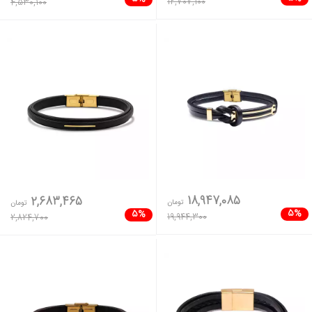
12,707,100
4,530,100
18,947,085
2,683,465
تومان
تومان
5%
5%
19,944,300
2,824,700