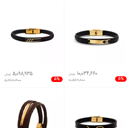
10,034,660
5,098,935
تومان
تومان
5%
5%
10,562,800
5,367,300