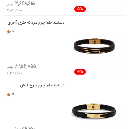
3,668,615
تومان
5%
3,861,700
دستبند طلا چرم مردانه طرح آجری
3
6,954,855
تومان
5%
7,320,900
دستبند طلا چرم طرح فلش
4