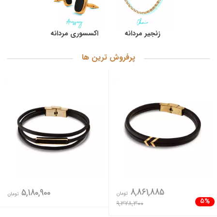
زنجیر مردانه
اکسسوری مردانه
پرفروش ترین ها
8,861,885
5,180,900
تومان
تومان
5%
9,328,300