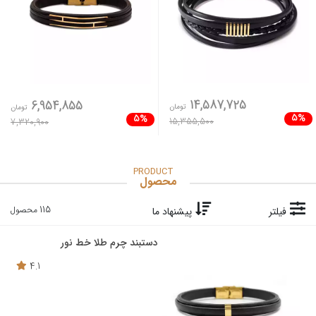
14,587,725
6,954,855
تومان
تومان
5%
5%
15,355,500
7,320,900
PRODUCT
محصول
115 محصول
فیلتر
پیشنهاد ما
دستبند چرم طلا خط نور
4.1