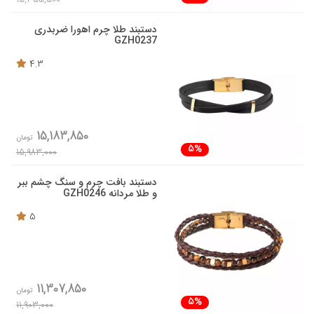
دستبند طلا چرم اهورا ضربدری
GZH0237
4.3
15,183,850
تومان
5%
15,983,000
دستبند بافت چرم و سنگ چشم ببر
و طلا مردانه GZH0246
5
11,307,850
تومان
5%
11,903,000