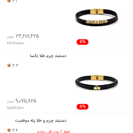
4.1
23,618,425
تومان
5%
24,861,500
دستبند چرم طلا دِکسا
4.3
9,075,825
تومان
5%
9,553,500
دستبند چرم و طلا پله موفقیت
4.4
فقط 2 عدد باقی مانده