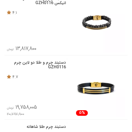
انیکس GZH0116
4.1
13,817,800
تومان
دستبند چرم و طلا دو لاین چرم
GZH0116
4.7
19,758,005
تومان
5%
20,797,900
دستبند چرم طلا شاهانه