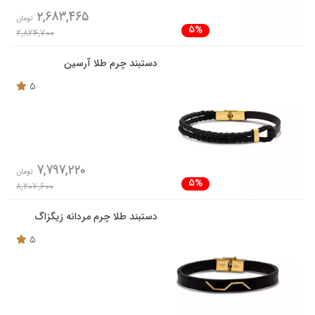
2,683,465
تومان
5%
2,824,700
دستبند چرم طلا آرسین
5
7,797,220
تومان
5%
8,207,600
دستبند طلا چرم مردانه زیگزاگ
5