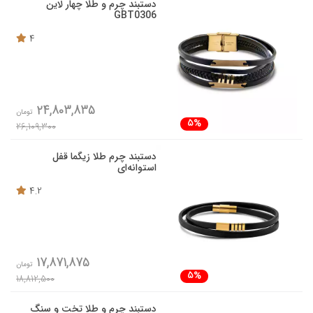
دستبند چرم و طلا چهار لاین
GBT0306
4
24,803,835
تومان
5%
26,109,300
دستبند چرم طلا زیگما قفل
استوانه‌ای
4.2
17,871,875
تومان
5%
18,812,500
دستبند چرم و طلا تخت و سنگ