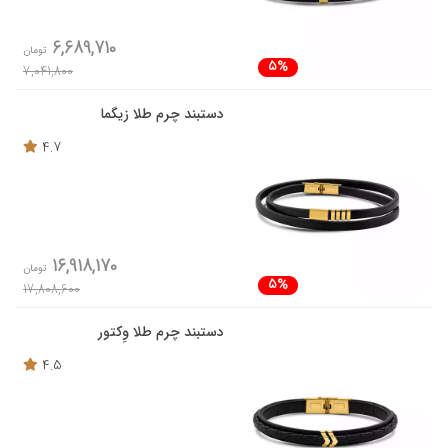
6,689,710
تومان
5%
7,041,800
دستبند چرم طلا زیگما
4.7
16,918,170
تومان
5%
17,808,600
دستبند چرم طلا وِکتور
4.5