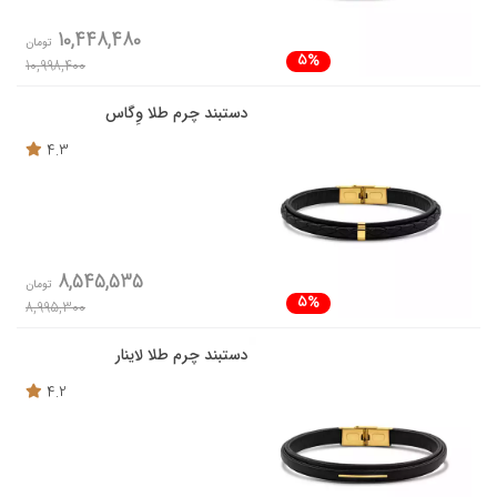
10,448,480
تومان
5%
10,998,400
دستبند چرم طلا وِگاس
4.3
8,545,535
تومان
5%
8,995,300
دستبند چرم طلا لاینار
4.2