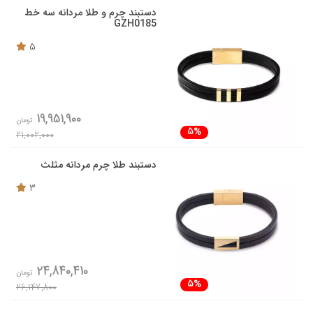
دستبند چرم و طلا مردانه سه خط
GZH0185
5
19,951,900
تومان
5%
21,002,000
دستبند طلا چرم مردانه مثلث
3
24,840,410
تومان
5%
26,147,800