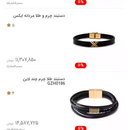
5%
18,068,000
دستبند چرم و طلا مردانه ایکس
5
11,307,850
تومان
5%
11,903,000
دستبند طلا چرم چند لاین
GZH0186
4
14,587,725
تومان
5%
15,355,500