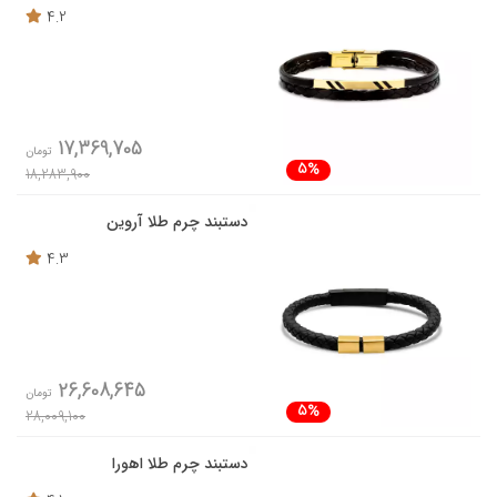
4.2
17,369,705
تومان
5%
18,283,900
دستبند چرم طلا آروین
4.3
26,608,645
تومان
5%
28,009,100
دستبند چرم طلا اهورا