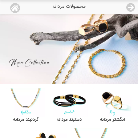
محصولات مردانه
منو
18,743,000
قیمت هرگرم طلای 18 عیار:
تومان
صفحه اصلی
دسته بندی محصولات
نمایندگی ها
مجله روبی
درباره ما
اعطای نمایندگی
انگشتر مردانه
دستبند مردانه
گردنبند مردانه
تماس با ما