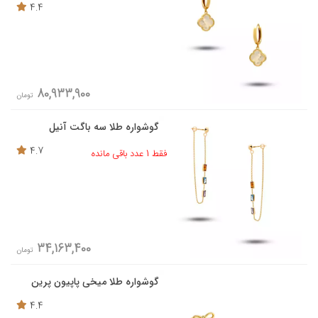
4.4
80,933,900
تومان
گوشواره طلا سه باگت آنیل
4.7
فقط 1 عدد باقی مانده
34,163,400
تومان
گوشواره طلا میخی پاپیون پرین
4.4