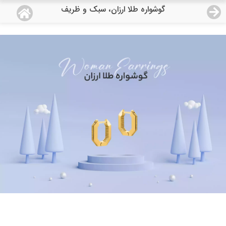
گوشواره طلا ارزان، سبک و ظریف
منو
18,554,000
قیمت هرگرم طلای 18 عیار:
تومان
صفحه اصلی
دسته بندی محصولات
نمایندگی ها
مجله روبی
درباره ما
اعطای نمایندگی
تماس با ما