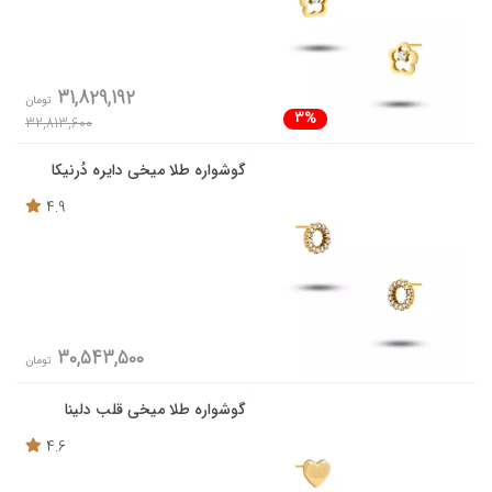
31,829,192
تومان
3%
32,813,600
گوشواره طلا میخی دایره دُرنیکا
4.9
30,543,500
تومان
گوشواره طلا میخی قلب دلینا
4.6