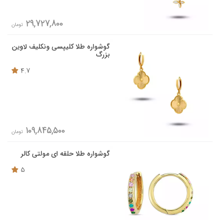
29,727,800
تومان
گوشواره طلا کلیپسی ونکلیف لاوین
بزرگ
4.7
109,845,500
تومان
گوشواره طلا حلقه ای مولتی کالر
5