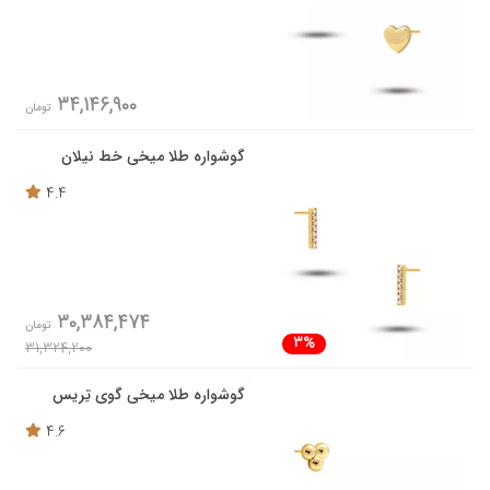
34,146,900
تومان
گوشواره طلا میخی خط نیلان
4.4
30,384,474
تومان
3%
31,324,200
گوشواره طلا میخی گوی تِریس
4.6