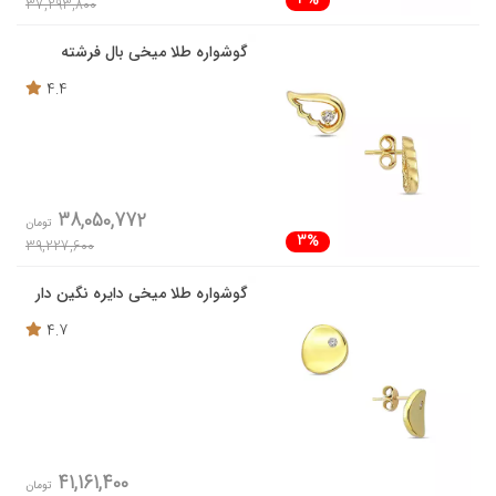
3%
37,293,800
گوشواره طلا میخی بال فرشته
4.4
38,050,772
تومان
3%
39,227,600
گوشواره طلا میخی دایره نگین دار
4.7
41,161,400
تومان