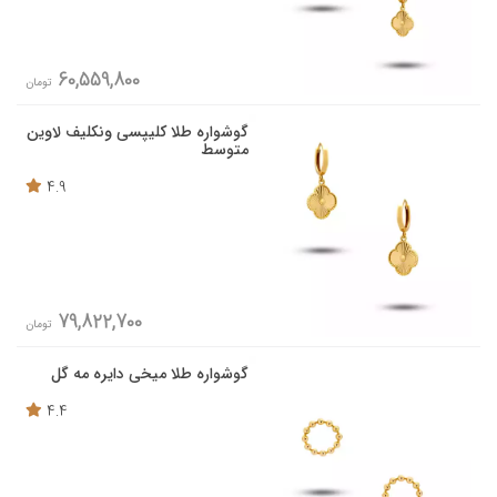
60,559,800
تومان
گوشواره طلا کلیپسی ونکلیف لاوین
متوسط
4.9
79,822,700
تومان
گوشواره طلا میخی دایره مه گل
4.4