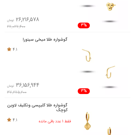
26,216,578
تومان
3%
27,027,400
گوشواره طلا میخی سینورا
4.1
36,156,944
تومان
3%
37,275,200
گوشواره طلا کلیپسی ونکلیف لاوین
کوچک
4.1
فقط 1 عدد باقی مانده