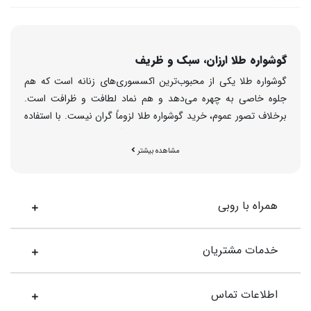
گوشواره طلا ارزان، سبک و ظریف
گوشواره طلا یکی از محبوب‌ترین اکسسوری‌های زنانه است که هم
جلوه خاصی به چهره می‌دهد و هم نماد لطافت و ظرافت است.
برخلاف تصور عموم، خرید گوشواره طلا لزوماً گران نیست. با استفاده
از طراحی‌های ظریف، وزن پایین و مینیمال‌گرایی در ساخت، می‌توان
گوشواره‌هایی با قیمت مناسب تهیه کرد. روبی گالری مجموعه‌ای
مشاهده بیشتر
متنوع از
گوشواره طلا ارزان
ارائه کرده که هم برای استفاده روزمره
مناسب‌اند و هم انتخابی عالی برای هدیه هستند.
همراه با روبی
چرا گوشواره طلا ارزان روبی گالری انتخابی هوشمندانه
است؟
خدمات مشتریان
اولین مزیت این محصولات، تنوع طراحی در وزن‌های پایین و قیمت
مناسب است. دوم، تمامی گوشواره‌ها از طلای ۱۸ عیار ساخته شده و
همراه فاکتور رسمی ارائه می‌شوند. سوم، طراحی‌ها به گونه‌ای انجام
اطلاعات تماس
شده‌اند که با استایل‌های مختلف هماهنگ می‌شوند. با خرید از روبی