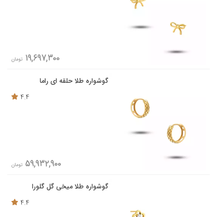
19,697,300
تومان
گوشواره طلا حلقه ای راما
4.4
59,932,900
تومان
گوشواره طلا میخی گل گلورا
4.4