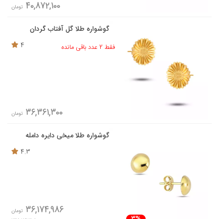
40,872,100
تومان
گوشواره طلا گل آفتاب گردان
4
فقط 2 عدد باقی مانده
36,361,300
تومان
گوشواره طلا میخی دایره دامله
4.3
36,174,986
تومان