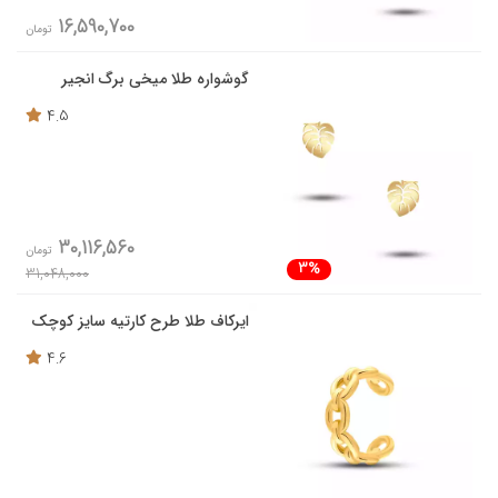
16,590,700
تومان
گوشواره طلا میخی برگ انجیر
4.5
30,116,560
تومان
3%
31,048,000
ایرکاف طلا طرح کارتیه سایز کوچک
4.6