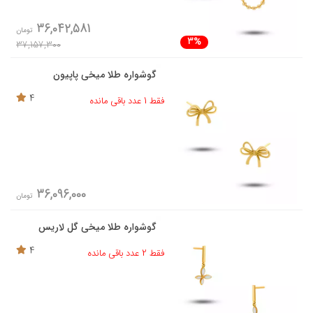
36,042,581
تومان
3%
37,157,300
گوشواره طلا میخی پاپیون
4
فقط 1 عدد باقی مانده
36,096,000
تومان
گوشواره طلا میخی گل لاریس
4
فقط 2 عدد باقی مانده