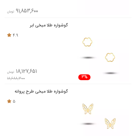
91,853,600
تومان
گوشواره طلا میخی ابر
4.9
18,127,651
تومان
3%
18,688,300
گوشواره طلا میخی طرح پروانه
5