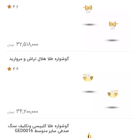
4.6
32,518,000
تومان
گوشواره طلا هلال تراش و مروارید
4.4
34,200,000
تومان
گوشواره طلا کلیپسی ونکلیف سنگ
صدفی سایز متوسط GED0016