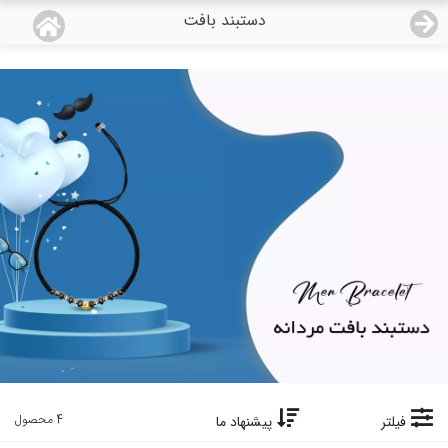
دستبند بافت
منو
18,933,000
قیمت هرگرم طلای 18 عیار:
تومان
صفحه اصلی
دسته بندی محصولات
نمایندگی ها
مجله روبی
درباره ما
اعطای نمایندگی
تماس با ما
4 محصول
فیلتر
پیشنهاد ما