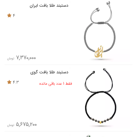
دستبند طلا بافت ایران
4
7,370,000
تومان
دستبند طلا بافت گوی
4.3
فقط 1 عدد باقی مانده
5,675,200
تومان