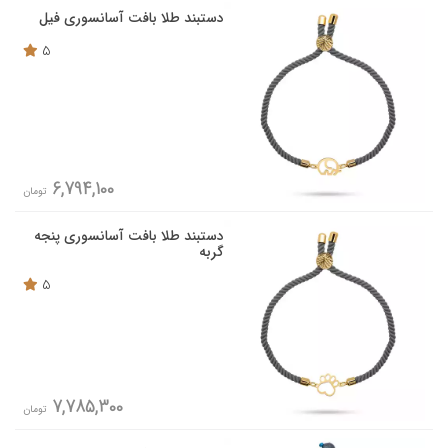
دستبند طلا بافت آسانسوری فیل
5
6,794,100
تومان
دستبند طلا بافت آسانسوری پنجه
گربه
5
7,785,300
تومان