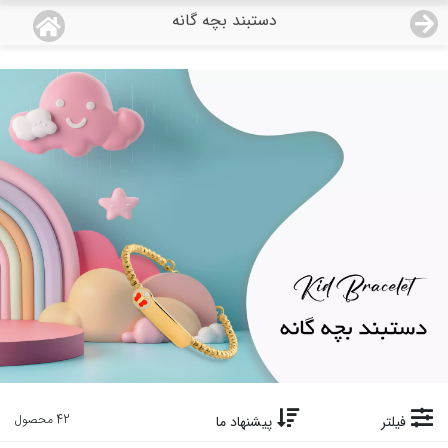
دستبند بچه گانه
منو
18,777,000
قیمت هرگرم طلای 18 عیار:
تومان
صفحه اصلی
دسته بندی محصولات
نمایندگی ها
مجله روبی
درباره ما
اعطای نمایندگی
تماس با ما
42 محصول
فیلتر
پیشنهاد ما