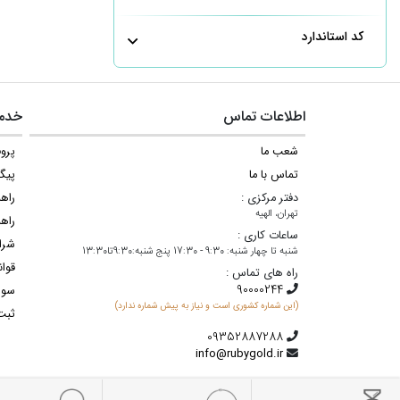
کد استاندارد
اطلاعات تماس
خدما
شعب ما
پروف
تماس با ما
پیگ
دفتر مرکزی :
راه
تهران، الهیه
راهن
ساعات کاری :
شرا
شنبه تا چهار شنبه: 9:30 - 17:30 پنج شنبه:9:30تا13:30
قوان
راه های تماس :
سوا
(این شماره کشوری است و نیاز به پیش شماره ندارد)
ثبت
info@rubygold.ir