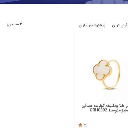
3 محصول
گران ترین
پیشنهاد خریداران
ر طلا ونکلیف گوارسه صدفی
ایز متوسط GRH0392
5