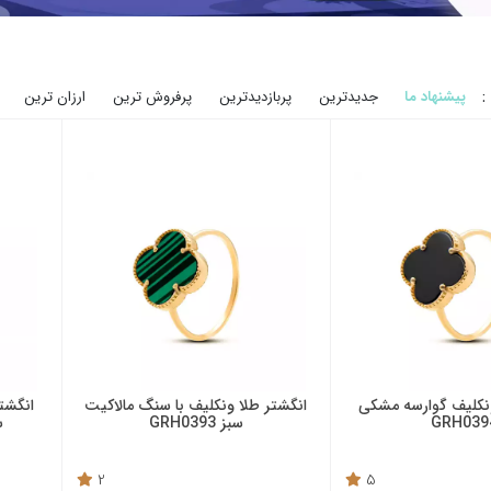
:
پیشنهاد ما
جدیدترین
پربازدیدترین
پرفروش ترین
ارزان ترین
ونکلیف گوارسه مشکی
انگشتر طلا ونکلیف با سنگ مالاکیت
انگشت
GRH039
سبز GRH0393
س
2
5