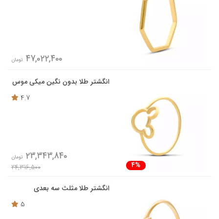
47,022,400
تومان
انگشتر طلا بدون نگین میکی موس
4.7
23,343,840
تومان
4%
24,316,500
انگشتر طلا مثلث سه بعدی
5