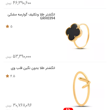
46,390,600
تومان
انگشتر طلا ونکلیف گوارسه مشکی
GRH0394
5
53,390,000
تومان
انگشتر طلا بدون نگین قلب وی
4.5
30,768,096
تومان