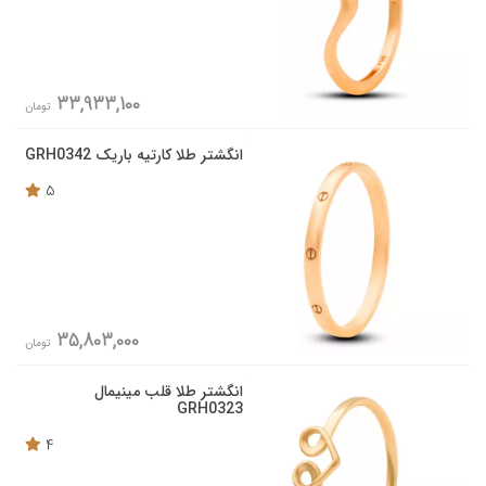
33,933,100
تومان
انگشتر طلا کارتیه باریک GRH0342
5
35,803,000
تومان
انگشتر طلا قلب مینیمال
GRH0323
4