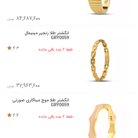
84,687,600
تومان
انگشتر طلا زنجیر مینیمال
GRY0059
4.3
فقط 2 عدد باقی مانده
32,963,600
تومان
انگشتر طلا موج میناکاری صورتی
GRY0059
4.4
فقط 2 عدد باقی مانده