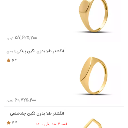
57,625,200
تومان
انگشتر طلا بدون نگین پینکی اِلیس
4.2
60,725,200
تومان
انگشتر طلا بدون نگین چندضلعی
4.4
فقط 2 عدد باقی مانده