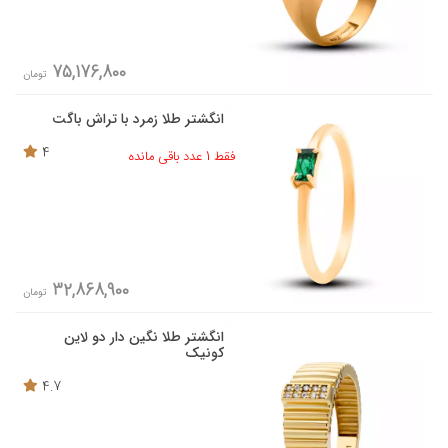
75,176,800
تومان
انگشتر طلا زمرد با تراش باگت
4
فقط 1 عدد باقی مانده
32,868,900
تومان
انگشتر طلا نگین دار دو لاین
کونیک
4.7