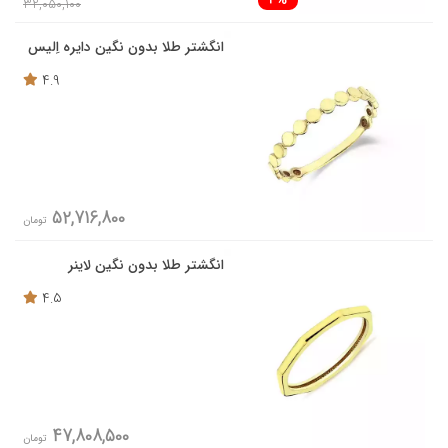
4%
32,050,100
انگشتر طلا بدون نگین دایره اِلیس
4.9
52,716,800
تومان
انگشتر طلا بدون نگین لاینر
4.5
47,808,500
تومان