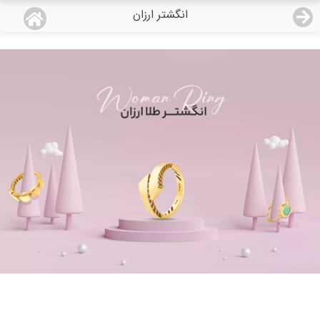
انگشتر ارزان
منو
18,679,000
قیمت هرگرم طلای 18 عیار:
تومان
صفحه اصلی
دسته بندی محصولات
نمایندگی ها
مجله روبی
درباره ما
اعطای نمایندگی
تماس با ما