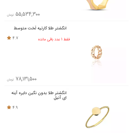
55,534,300
تومان
انگشتر طلا کارتیه لَخت متوسط
4.7
فقط 1 عدد باقی مانده
78,131,500
تومان
انگشتر طلا بدون نگین دایره آینه
ای آنیل
4.9