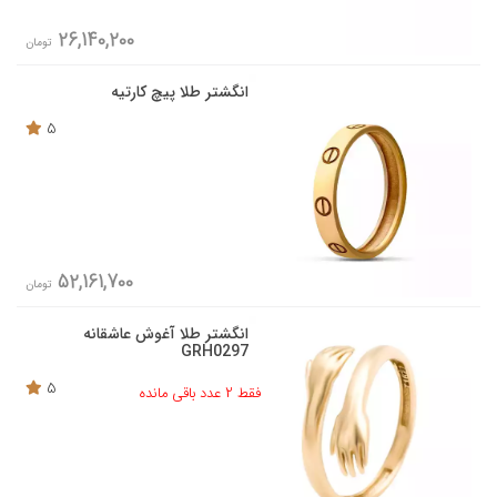
26,140,200
تومان
انگشتر طلا پیچ کارتیه
5
52,161,700
تومان
انگشتر طلا آغوش عاشقانه
GRH0297
5
فقط 2 عدد باقی مانده