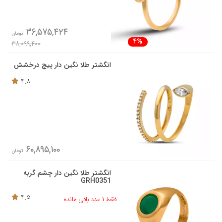
36,575,424
تومان
4%
38,099,400
انگشتر طلا نگین دار پیچ درخشش
4.8
60,895,100
تومان
انگشتر طلا نگین دار چشم گربه
GRH0351
4.5
فقط 1 عدد باقی مانده