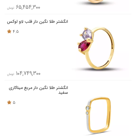
65,454,300
تومان
انگشتر طلا نگین دار قلب لاو لوکس
4.5
104,749,300
تومان
انگشتر طلا نگین دار مربع میناکاری
سفید
5