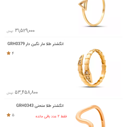
31,529,000
تومان
انگشتر طلا مار نگین دار GRH0379
4
53,458,800
تومان
انگشتر طلا منحنی GRH0343
5
فقط 2 عدد باقی مانده