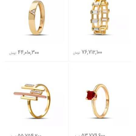
76,712,100
44,010,300
تومان
تومان