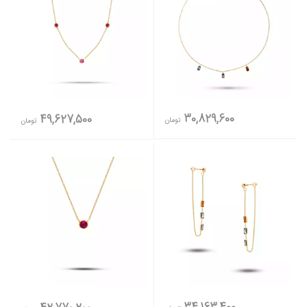
30,829,600
49,627,500
تومان
تومان