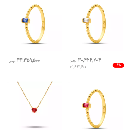
30,424,704
44,359,500
تومان
تومان
4%
31,692,400