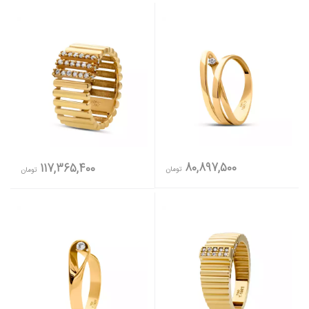
80,897,500
117,365,400
تومان
تومان