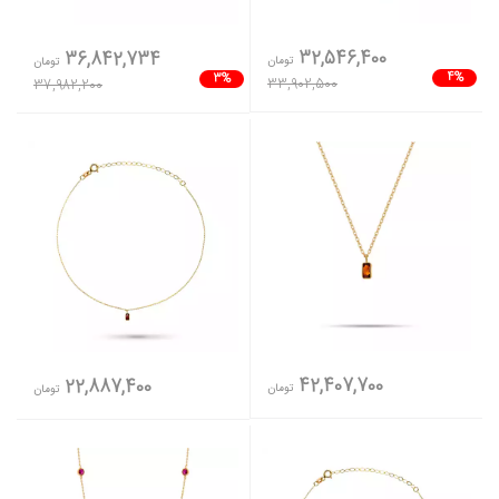
32,546,400
36,842,734
تومان
تومان
4%
3%
33,902,500
37,982,200
42,407,700
22,887,400
تومان
تومان