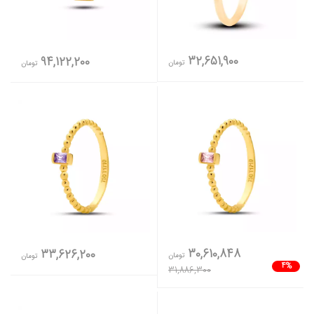
32,651,900
94,122,200
تومان
تومان
30,610,848
33,626,200
تومان
تومان
4%
31,886,300