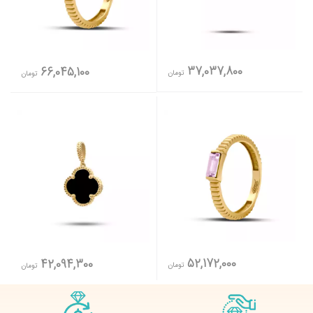
37,037,800
66,045,100
تومان
تومان
52,172,000
42,094,300
تومان
تومان