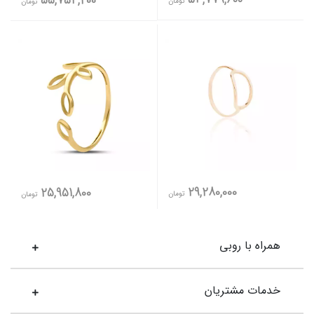
53,779,600
55,754,200
تومان
تومان
29,280,000
25,951,800
تومان
تومان
همراه با روبی
خدمات مشتریان