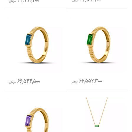
34,163,400
42,770,200
تومان
تومان
62,552,300
66,544,500
تومان
تومان