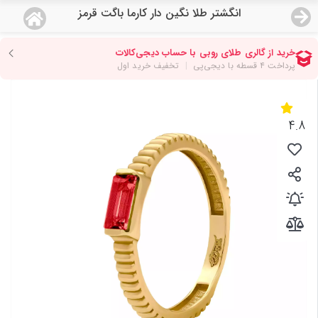
انگشتر طلا نگین دار کارما باگت قرمز
منو
18,554,000
قیمت هرگرم طلای 18 عیار:
تومان
صفحه اصلی
دسته بندی محصولات
4.8
نمایندگی ها
مجله روبی
درباره ما
اعطای نمایندگی
تماس با ما