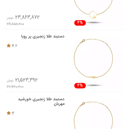
23,863,872
تومان
4%
24,858,200
دستبند طلا زنجیری پر رویا
4.2
21,523,392
تومان
4%
22,420,200
دستبند طلا زنجیری خورشید
مهربان
4