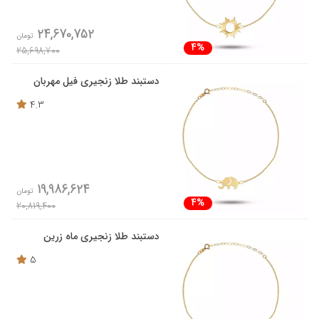
24,670,752
تومان
4%
25,698,700
دستبند طلا زنجیری فیل مهربان
4.3
19,986,624
تومان
4%
20,819,400
دستبند طلا زنجیری ماه زرین
5