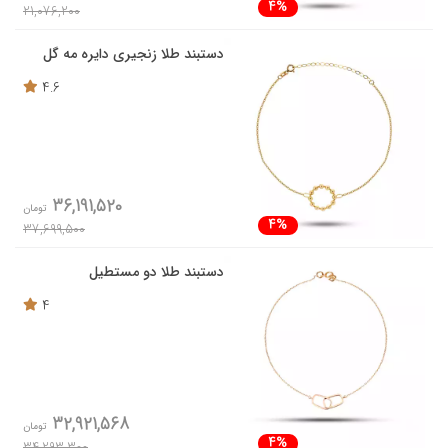
4%
21,076,200
دستبند طلا زنجیری دایره مه گل
4.6
36,191,520
تومان
4%
37,699,500
دستبند طلا دو مستطیل
4
32,921,568
تومان
4%
34,293,300