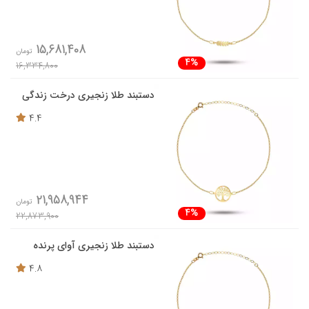
15,681,408
تومان
4%
16,334,800
دستبند طلا زنجیری درخت زندگی
4.4
21,958,944
تومان
4%
22,873,900
دستبند طلا زنجیری آوای پرنده
4.8