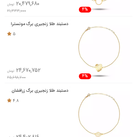
20,479,680
تومان
4%
21,333,000
دستبند طلا زنجیری برگ مونسترا
5
24,670,752
تومان
4%
25,698,700
دستبند طلا زنجیری برگ زرافشان
4.8