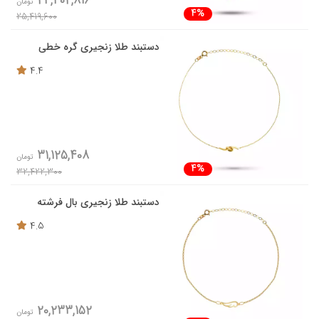
24,402,816
تومان
4%
25,419,600
دستبند طلا زنجیری گره خطی
4.4
31,125,408
تومان
4%
32,422,300
دستبند طلا زنجیری بال فرشته
4.5
20,233,152
تومان