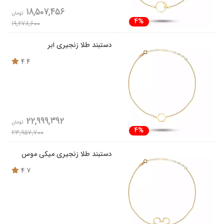
18,507,456
تومان
4%
19,278,600
دستبند طلا زنجیری ابر
4.4
22,999,392
تومان
4%
23,957,700
دستبند طلا زنجیری میکی موس
4.7