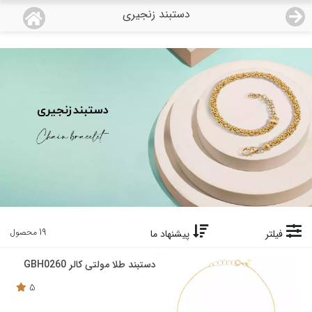
دستبند زنجیری
منو
18,863,000
قیمت هرگرم طلای 18 عیار:
تومان
صفحه اصلی
دسته بندی محصولات
نمایندگی ها
مجله روبی
درباره ما
19 محصول
فیلتر
پیشنهاد ما
اعطای نمایندگی
دستبند طلا مولتی کالر GBH0260
5
تماس با ما