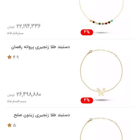
22,194,336
تومان
4%
23,119,100
دستبند طلا زنجیری پروانه رقصان
4.9
26,498,880
تومان
4%
27,603,000
دستبند طلا زنجیری زیتون صلح
5