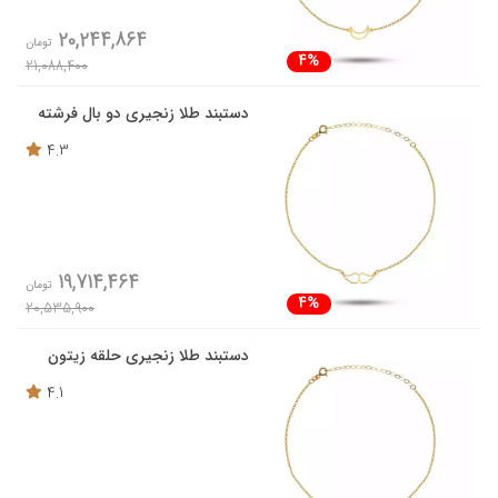
20,244,864
تومان
4%
21,088,400
دستبند طلا زنجیری دو بال فرشته
4.3
19,714,464
تومان
4%
20,535,900
دستبند طلا زنجیری حلقه زیتون
4.1