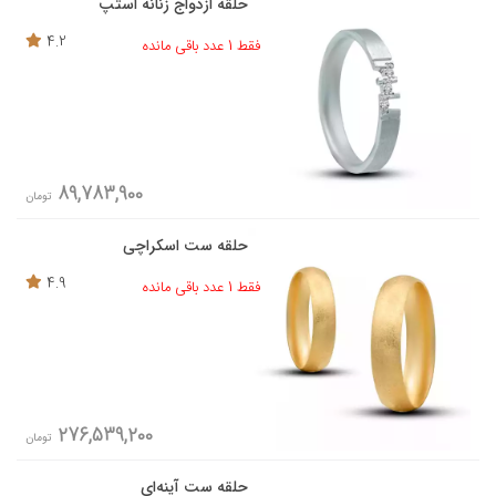
حلقه ازدواج زنانه استپ
4.2
فقط 1 عدد باقی مانده
89,783,900
تومان
حلقه ست اسکراچی
4.9
فقط 1 عدد باقی مانده
276,539,200
تومان
حلقه ست آینه‌ای