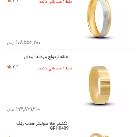
4.9
فقط 1 عدد باقی مانده
108,552,200
تومان
حلقه ازدواج مردانه آینه‌ای
4.4
فقط 1 عدد باقی مانده
194,831,200
تومان
انگشتر طلا سولیتر هفت رنگ
GRH0409