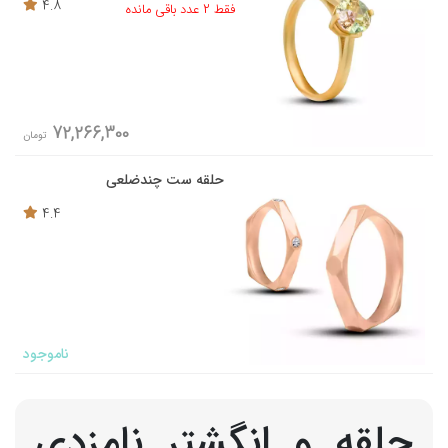
4.8
فقط 2 عدد باقی مانده
72,266,300
تومان
حلقه ست چندضلعی
4.4
ناموجود
حلقه و انگشتر نامزدی