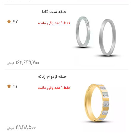
حلقه ست گاما
4.2
فقط 1 عدد باقی مانده
162,649,700
تومان
حلقه ازدواج زنانه
4.1
فقط 1 عدد باقی مانده
119,118,500
تومان