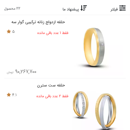
22 محصول
فیلتر
پیشنهاد ما
حلقه ازدواج زنانه ترکیبی گوار سه
5
فقط 1 عدد باقی مانده
90,267,700
تومان
حلقه ست سترن
4.1
فقط 2 عدد باقی مانده