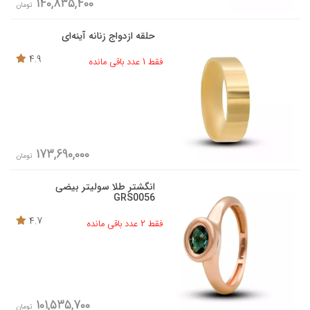
140,835,400
تومان
حلقه ازدواج زنانه آینه‌ای
4.9
فقط 1 عدد باقی مانده
173,690,000
تومان
انگشتر طلا سولیتر بیضی
GRS0056
4.7
فقط 2 عدد باقی مانده
101,535,700
تومان