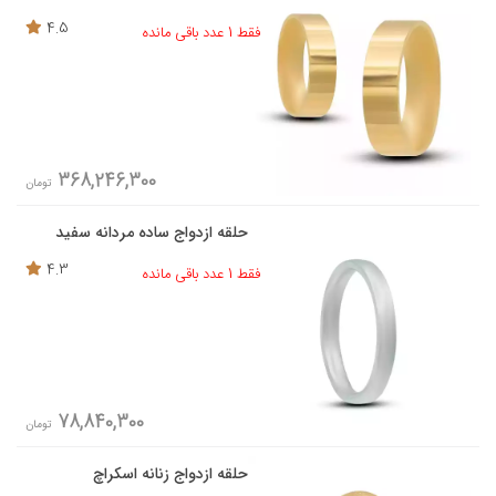
4.5
فقط 1 عدد باقی مانده
368,246,300
تومان
حلقه ازدواج ساده مردانه سفید
4.3
فقط 1 عدد باقی مانده
78,840,300
تومان
حلقه ازدواج زنانه اسکراچ