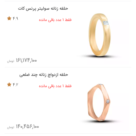
حلقه زنانه سولیتر پرنس کات
4.9
فقط 1 عدد باقی مانده
161,174,100
تومان
حلقه ازدواج زنانه چند ضلعی
4.2
فقط 1 عدد باقی مانده
140,456,100
تومان