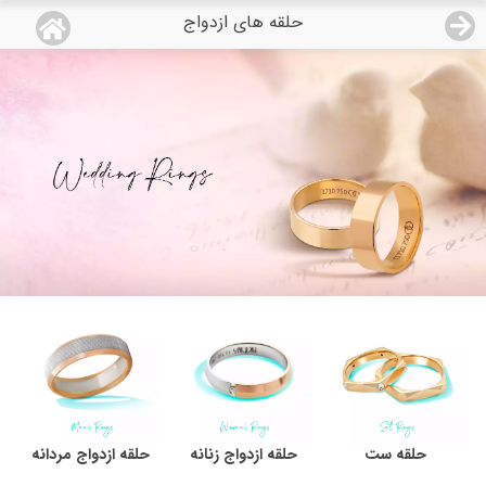
حلقه های ازدواج
منو
18,743,000
قیمت هرگرم طلای 18 عیار:
تومان
صفحه اصلی
دسته بندی محصولات
نمایندگی ها
مجله روبی
درباره ما
اعطای نمایندگی
حلقه ست
حلقه ازدواج زنانه
حلقه ازدواج مردانه
تماس با ما