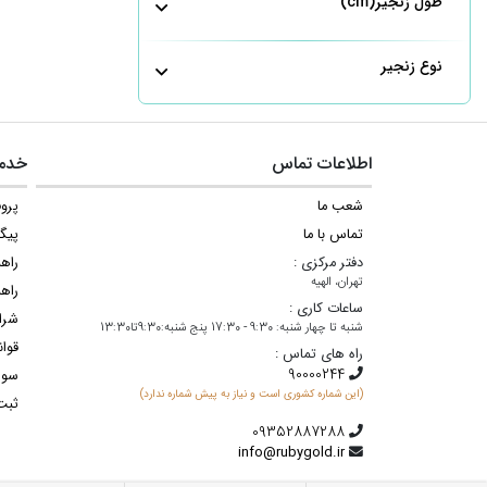
طول زنجیر(cm)
نوع زنجیر
اطلاعات تماس
خدما
شعب ما
پروف
تماس با ما
پیگ
دفتر مرکزی :
راه
تهران، الهیه
راهن
ساعات کاری :
شرا
شنبه تا چهار شنبه: 9:30 - 17:30 پنج شنبه:9:30تا13:30
قوان
راه های تماس :
سوا
(این شماره کشوری است و نیاز به پیش شماره ندارد)
ثبت
info@rubygold.ir