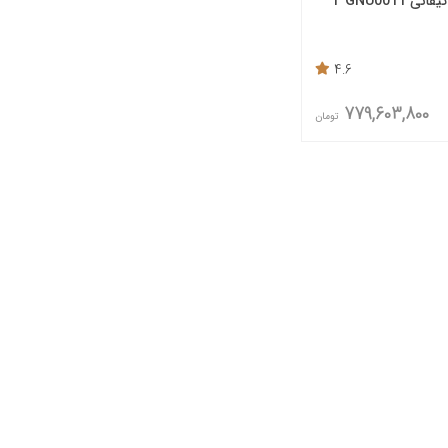
 T GNU0011
4.6
779,603,800
تومان