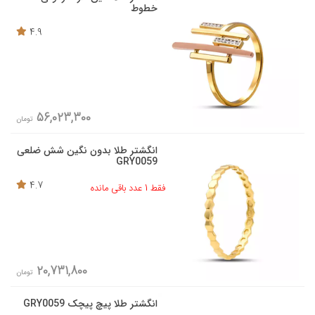
خطوط
4.9
56,023,300
تومان
انگشتر طلا بدون نگین شش ضلعی
GRY0059
4.7
فقط 1 عدد باقی مانده
20,731,800
تومان
انگشتر طلا پیچ پیچک GRY0059