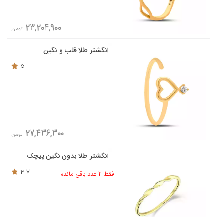
23,204,900
تومان
انگشتر طلا قلب و نگین
5
27,436,300
تومان
انگشتر طلا بدون نگین پیچک
4.7
فقط 2 عدد باقی مانده