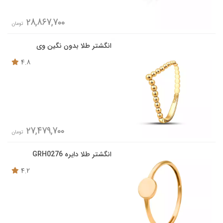
28,867,700
تومان
انگشتر طلا بدون نگین وی
4.8
27,479,700
تومان
انگشتر طلا دایره GRH0276
4.2