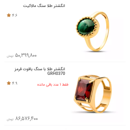
انگشتر طلا سنگ مالاکیت
4.6
50,399,800
تومان
انگشتر طلا با سنگ یاقوت قرمز
GRH0370
4.9
فقط 1 عدد باقی مانده
86,576,400
تومان