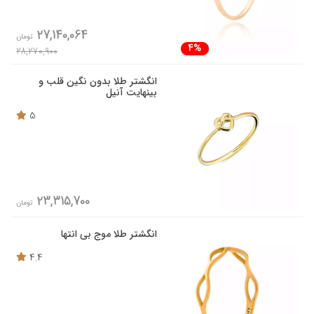
27,140,064
تومان
4%
28,270,900
انگشتر طلا بدون نگین قلب و
بینهایت آنیل
5
23,315,700
تومان
انگشتر طلا موج بی انتها
4.4