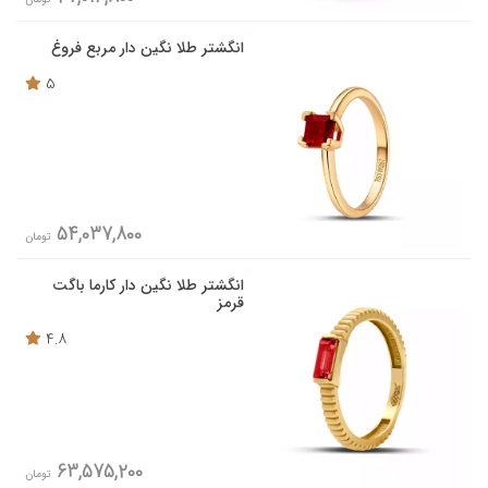
انگشتر طلا نگین دار مربع فروغ
5
54,037,800
تومان
انگشتر طلا نگین دار کارما باگت
قرمز
4.8
63,575,200
تومان