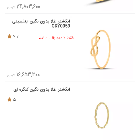
24,803,600
تومان
انگشتر طلا بدون نگین اینفینیتی
GRY0059
4.3
فقط 2 عدد باقی مانده
16,653,300
تومان
انگشتر طلا بدون نگین کنگره ای
5