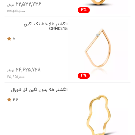
22,532,736
تومان
4%
23,471,600
انگشتر طلا خط تک نگین
GRH0215
5
24,625,728
تومان
4%
25,651,800
انگشتر طلا بدون نگین گل فلورال
4.6