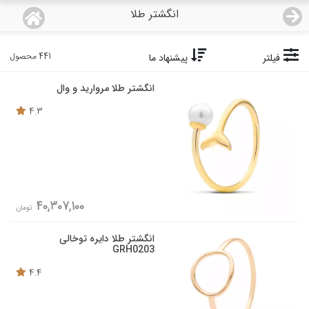
انگشتر طلا
منو
18,644,000
قیمت هرگرم طلای 18 عیار:
تومان
441 محصول
فیلتر
پیشنهاد ما
صفحه اصلی
انگشتر طلا مروارید و وال
دسته بندی محصولات
4.3
نمایندگی ها
مجله روبی
40,307,100
تومان
درباره ما
انگشتر طلا دایره توخالی
GRH0203
اعطای نمایندگی
4.4
تماس با ما