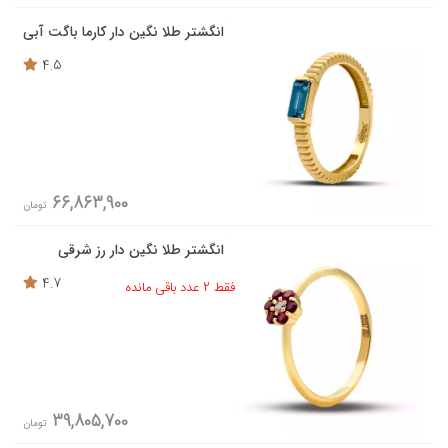
انگشتر طلا نگین دار کارما باگت آبی
4.5
66,863,900
تومان
انگشتر طلا نگین دار رز شرقی
4.7
فقط 2 عدد باقی مانده
39,805,700
تومان