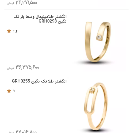
24,271,500
تومان
انگشتر طلامینیمال وسط باز تک
نگین GRH0298
4.4
36,375,600
تومان
انگشتر طلا تک نگین GRH0255
5
27,014,800
تومان