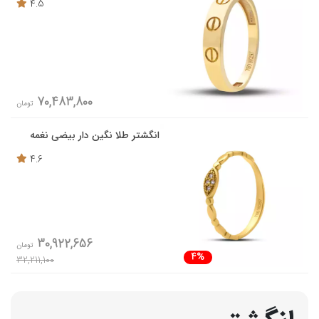
4.5
70,483,800
تومان
انگشتر طلا نگین دار بیضی نغمه
4.6
30,922,656
تومان
4%
32,211,100