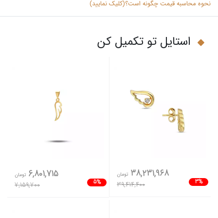
نحوه محاسبه قیمت چگونه است؟(کلیک نمایید)
استایل تو تکمیل کن
38,231,968
6,801,715
تومان
تومان
3%
5%
39,414,400
7,159,700