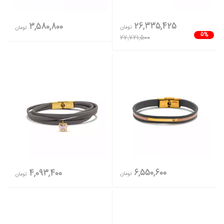
26,335,425
3,580,800
تومان
تومان
5%
27,721,500
6,550,600
4,093,400
تومان
تومان