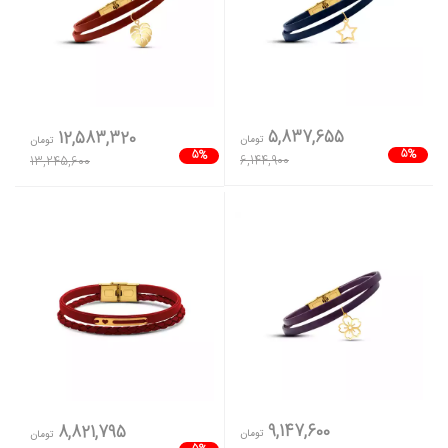
5,837,655
12,583,320
تومان
تومان
5%
5%
6,144,900
13,245,600
9,147,600
8,821,795
تومان
تومان