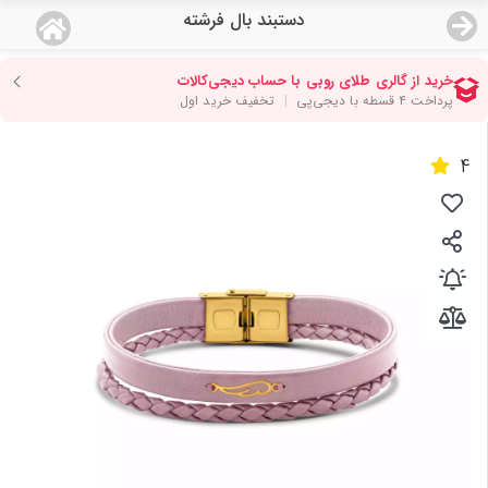
دستبند بال فرشته
منو
18,643,000
قیمت هرگرم طلای 18 عیار:
تومان
صفحه اصلی
4
دسته بندی محصولات
نمایندگی ها
مجله روبی
درباره ما
اعطای نمایندگی
تماس با ما