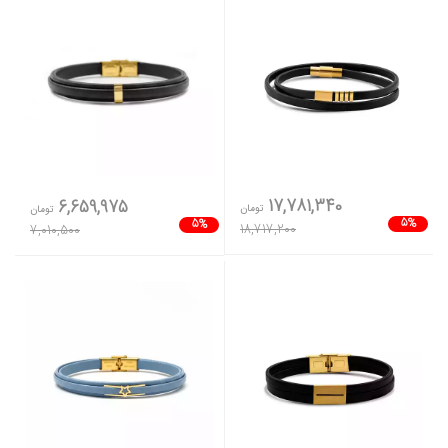
17,781,340
6,659,975
تومان
تومان
5%
5%
18,717,200
7,010,500