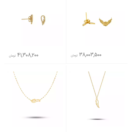
38,003,500
41,308,200
تومان
تومان