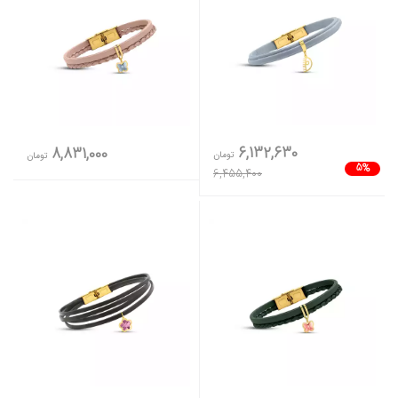
6,132,630
8,831,000
تومان
تومان
5%
6,455,400