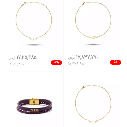
17,837,770
17,115,485
تومان
تومان
5%
5%
18,776,600
18,016,300