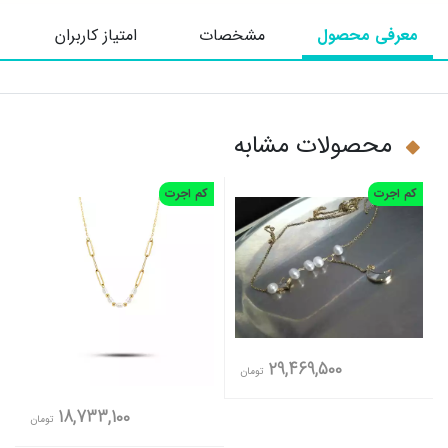
معرفی محصول
مشخصات
امتیاز کاربران
محصولات مشابه
کم اجرت
کم اجرت
29,469,500
تومان
18,733,100
تومان