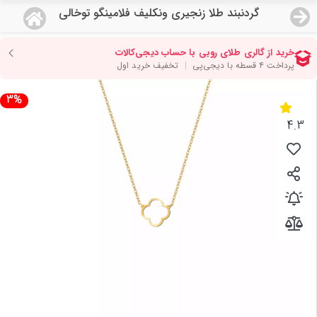
گردنبند طلا زنجیری ونکلیف فلامینگو توخالی
منو
18,743,000
قیمت هرگرم طلای 18 عیار:
تومان
صفحه اصلی
3%
دسته بندی محصولات
4.3
نمایندگی ها
مجله روبی
درباره ما
اعطای نمایندگی
تماس با ما