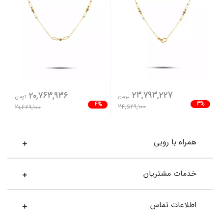
23,793,227
20,763,936
تومان
تومان
3%
4%
24,529,100
21,629,100
همراه با روبی
خدمات مشتریان
اطلاعات تماس