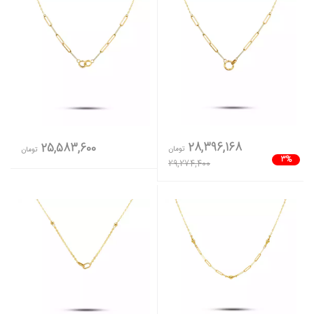
28,396,168
25,583,600
تومان
تومان
3%
29,274,400