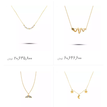
60,646,600
20,635,800
تومان
تومان