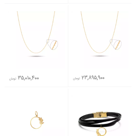
23,895,900
35,010,400
تومان
تومان