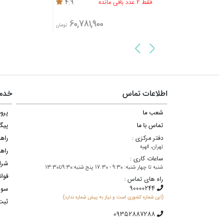
5
4.9
20,680,100
60,781,900
تومان
تومان
3%
اطلاعات تماس
خدما
شعب ما
پروف
تماس با ما
پیگ
دفتر مرکزی :
راه
تهران، الهیه
راهن
ساعات کاری :
شرا
شنبه تا چهار شنبه: 9:30 - 17:30 پنج شنبه:9:30تا13:30
قوان
راه های تماس :
سوا
(این شماره کشوری است و نیاز به پیش شماره ندارد)
ثبت