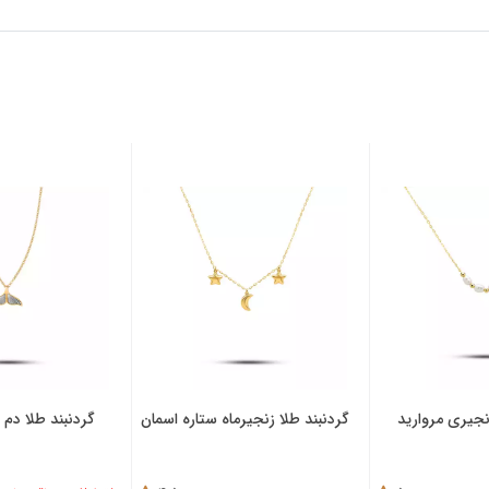
لا زنجیرماه ستاره اسمان
گردنبند طلا دم وال تراش لارا
گردنبند ط