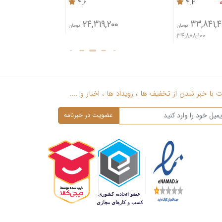
4.9
4.6
26,921,477
24,319,200
تومان
تومان
3%
3%
27,754,100
با خبر شدن از تخفیف ها ، رویداد ها ، اخبار و ....