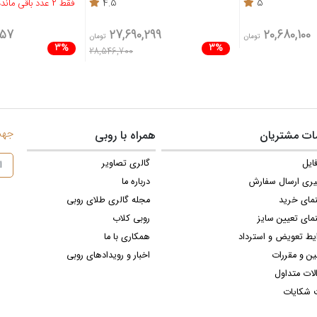
4.5
فقط 2 عدد باقی مانده
4.4
33,841,457
27,690,299
تومان
تومان
3%
34,888,100
28,546,700
جهت 
ت مشتریان
همراه با روبی
ایل
گالری تصاویر
یری ارسال سفارش
درباره ما
نمای خرید
مجله گالری طلای روبی
مای تعیین سایز
روبی کلاب
یط تعویض و استرداد
همکاری با ما
ین و مقررات
اخبار و رویدادهای روبی
لات متداول
 شکایات