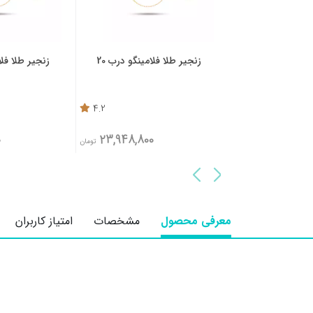
ر طلا فلامینگو درب 20
زنجیر طلا فلامینگو درب 25
دستبند
4.4
4.2
35,088,200
23,948,800
تومان
تومان
5%
معرفی محصول
مشخصات
امتیاز کاربران