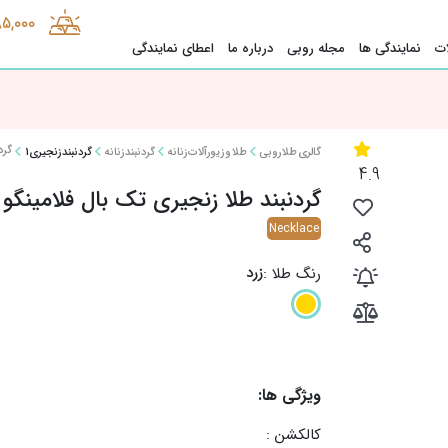
85,000
ت
نمایندگی ها
مجله روبی
درباره ما
اعطای نمایندگی
گرد
گالری طلا روبی
طلا و زیورآلات زنانه
گردنبند زنانه
گردنبند زنجیری1
4.9
گردنبند طلا زنجیری تک بال فلامینگو
Necklace
زرد
رنگ طلا :
ویژگی ها:
کالکشن :