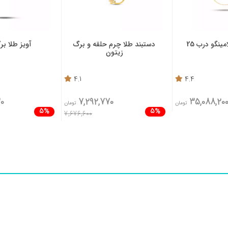
 طلا چرم حلقه و برگ
آویز طلا برگ زیتون
دستبند طلا
زیتون
5
4.1
4,703,830
7,292,770
تومان
تومان
4%
5%
4,951,400
7,676,600