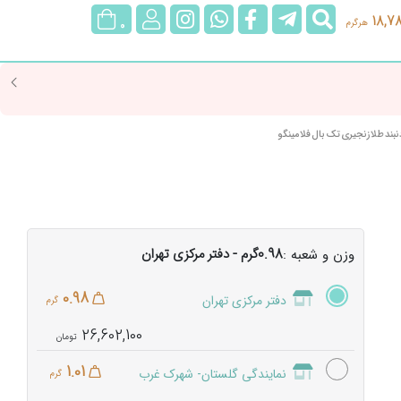
جستجو
@rubygoldgallery
rubygoldgallerybot
rubygoldgallery
ورود/
18,7
هرگرم
0
عضویت
نبند طلا زنجیری تک بال فلامینگو
0.98گرم - دفتر مرکزی تهران
وزن و شعبه :
0.98
دفتر مرکزی تهران
گرم
26,602,100
1.01
نمایندگی گلستان- شهرک غرب
گرم