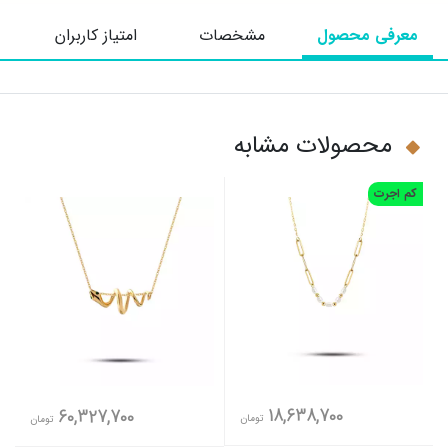
معرفی محصول
مشخصات
امتیاز کاربران
محصولات مشابه
کم اجرت
18,638,700
60,327,700
تومان
تومان