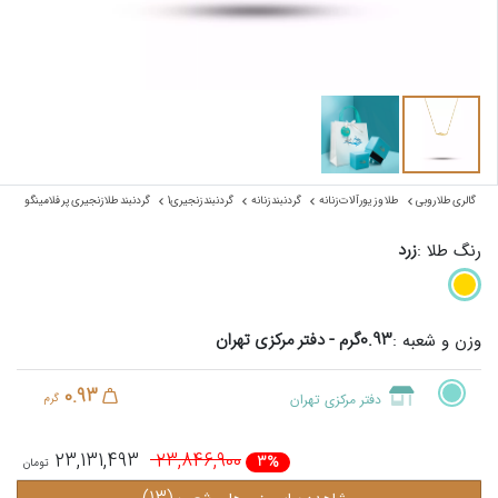
گالری طلا روبی
طلا و زیورآلات زنانه
گردنبند زنانه
گردنبند زنجیری1
گردنبند طلا زنجیری پر فلامینگو
زرد
رنگ طلا :
0.93گرم - دفتر مرکزی تهران
وزن و شعبه :
0.93
دفتر مرکزی تهران
گرم
23,131,493
23,846,900
3%