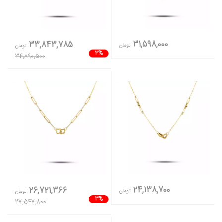
31,598,000
33,843,785
تومان
تومان
3%
34,890,500
24,138,700
26,721,366
تومان
تومان
3%
27,547,800