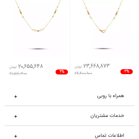
23,668,873
20,655,648
تومان
تومان
3%
4%
24,400,900
21,516,300
همراه با روبی
خدمات مشتریان
اطلاعات تماس