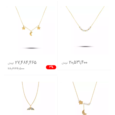
20,531,400
27,484,465
تومان
تومان
3%
28,334,500