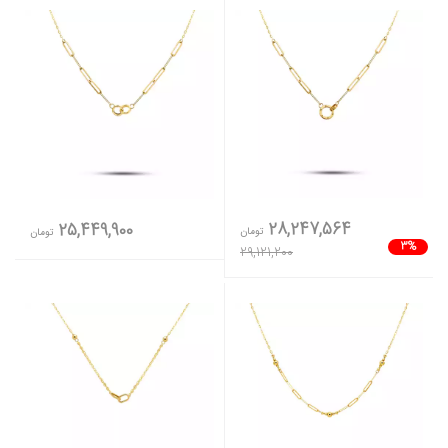
28,247,564
25,449,900
تومان
تومان
3%
29,121,200