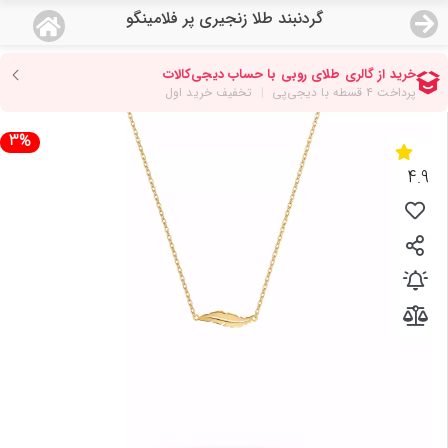
گردنبند طلا زنجیری پر فلامینگو
منو
18,644,000
قیمت هرگرم طلای 18 عیار:
تومان
صفحه اصلی
3%
دسته بندی محصولات
4.9
نمایندگی ها
مجله روبی
درباره ما
اعطای نمایندگی
تماس با ما