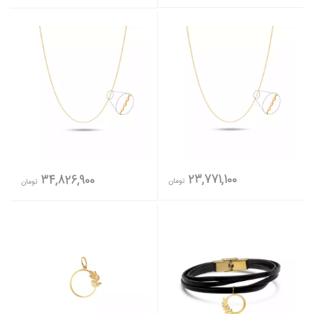
23,771,100
34,826,900
تومان
تومان