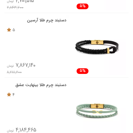
2,701,515
تومان
5%
2,843,700
دستبند چرم طلا آرسین
5
7,867,140
تومان
5%
8,281,200
دستبند چرم طلا بینهایت عشق
4
4,184,465
تومان