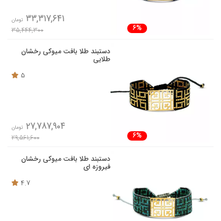
33,317,641
تومان
6%
35,444,300
دستبند طلا بافت میوکی رخشان
طلایی
5
27,787,904
تومان
6%
29,561,600
دستبند طلا بافت میوکی رخشان
فیروزه ای
4.7