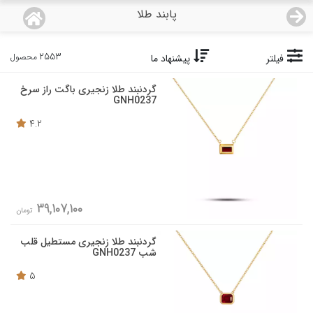
پابند طلا
منو
18,933,000
قیمت هرگرم طلای 18 عیار:
تومان
2553 محصول
فیلتر
پیشنهاد ما
صفحه اصلی
گردنبند طلا زنجیری باگت راز سرخ
GNH0237
دسته بندی محصولات
4.2
نمایندگی ها
مجله روبی
39,107,100
تومان
درباره ما
گردنبند طلا زنجیری مستطیل قلب
شب GNH0237
اعطای نمایندگی
5
تماس با ما