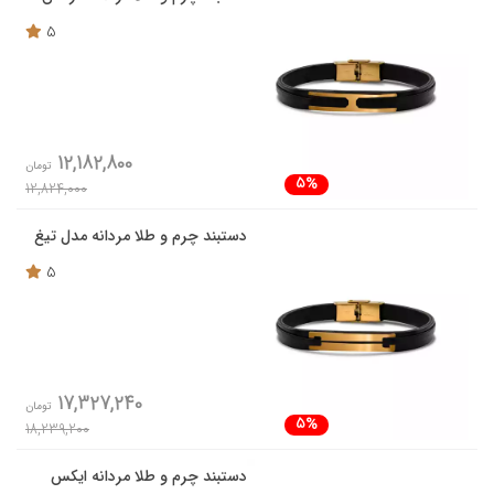
5
12,182,800
تومان
5%
12,824,000
دستبند چرم و طلا مردانه مدل تیغ
5
17,327,240
تومان
5%
18,239,200
دستبند چرم و طلا مردانه ایکس