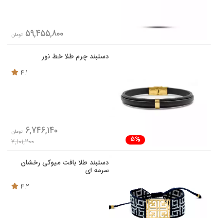
59,455,800
تومان
دستبند چرم طلا خط نور
4.1
6,746,140
تومان
5%
7,101,200
دستبند طلا بافت میوکی رخشان
سرمه ای
4.2