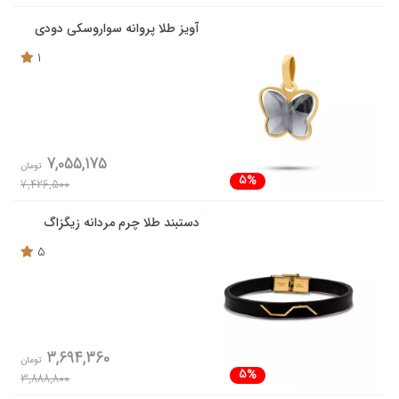
آویز طلا پروانه سواروسکی دودی
1
7,055,175
تومان
5%
7,426,500
دستبند طلا چرم مردانه زیگزاگ
5
3,694,360
تومان
5%
3,888,800