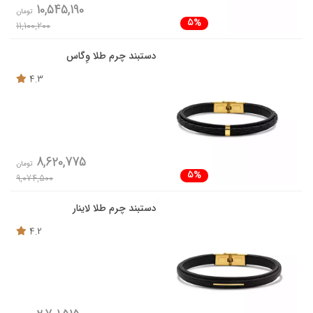
10,545,190
تومان
5%
11,100,200
دستبند چرم طلا وِگاس
4.3
8,620,775
تومان
5%
9,074,500
دستبند چرم طلا لاینار
4.2