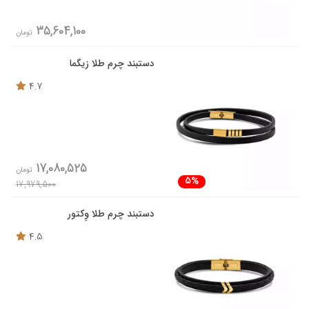
35,604,100
تومان
دستبند چرم طلا زیگما
4.7
17,080,525
تومان
5%
17,979,500
دستبند چرم طلا وِکتور
4.5