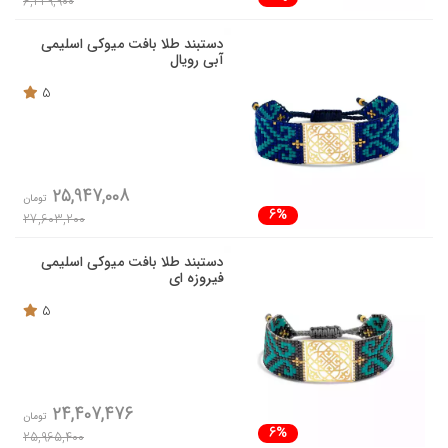
6,229,900
دستبند طلا بافت میوکی اسلیمی
آبی رویال
5
25,947,008
تومان
6%
27,603,200
دستبند طلا بافت میوکی اسلیمی
فیروزه ای
5
24,407,476
تومان
6%
25,965,400