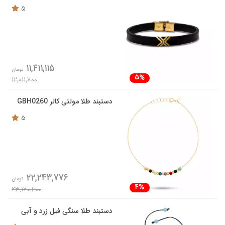
5
11,411,115
تومان
5%
12,011,700
دستبند طلا مولتی کالر GBH0260
5
22,243,776
تومان
4%
23,170,600
دستبند طلا سنگی فیل زرد و آبی