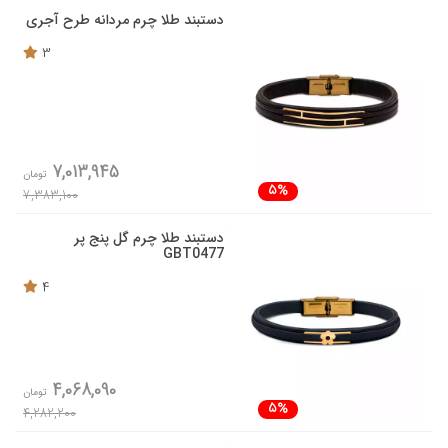
دستبند طلا چرم مردانه طرح آجری
3
7,013,945
تومان
5%
7,383,100
دستبند طلا چرم گل پنج پر
GBT0477
4
4,068,090
تومان
5%
4,282,200