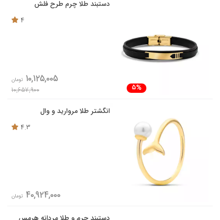
دستبند طلا چرم طرح فلش
4
10,125,005
تومان
5%
10,657,900
انگشتر طلا مروارید و وال
4.3
40,924,000
تومان
دستبند چرم و طلا مردانه هرمس