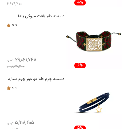
5%
4,404,700
دستبند طلا بافت میوکی یلدا
4.4
29,021,748
تومان
6%
30,874,200
دستبند چرم طلا دو دور چرم ستاره
4.4
5,918,405
تومان
5%