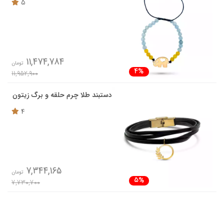
5
11,474,784
تومان
4%
11,952,900
دستبند طلا چرم حلقه و برگ زیتون
4
7,344,165
تومان
5%
7,730,700