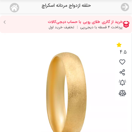
حلقه ازدواج مردانه اسکراچ
منو
18,622,000
قیمت هرگرم طلای 18 عیار:
تومان
صفحه اصلی
دسته بندی محصولات
4.5
نمایندگی ها
مجله روبی
درباره ما
اعطای نمایندگی
تماس با ما