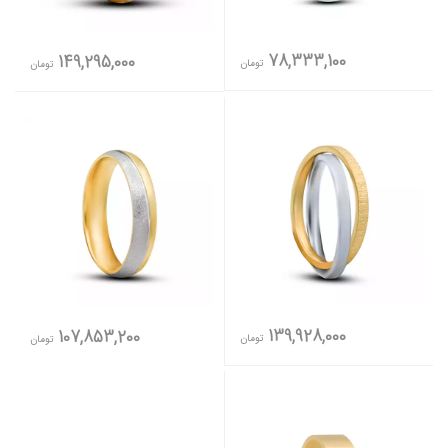
78,333,100
149,295,000
تومان
تومان
139,928,000
107,853,200
تومان
تومان