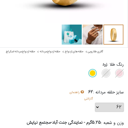
گالری طلا روبی
حلقه های ازدواج
حلقه ازدواج مردانه
حلقه ازدواج مردانه اسکراچ
زرد
رنگ طلا :
62
سایز حلقه مردانه :
راهنمای
گارانتی
5.25گرم - نمایندگی جنت آباد-مجتمع نیایش
وزن و شعبه :