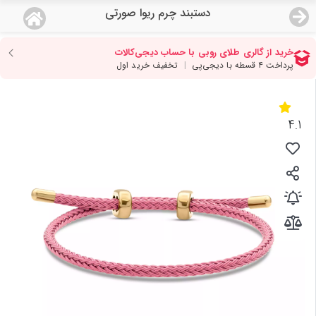
دستبند چرم ریوا صورتی
منو
18,933,000
قیمت هرگرم طلای 18 عیار:
تومان
صفحه اصلی
دسته بندی محصولات
4.1
نمایندگی ها
مجله روبی
درباره ما
اعطای نمایندگی
تماس با ما