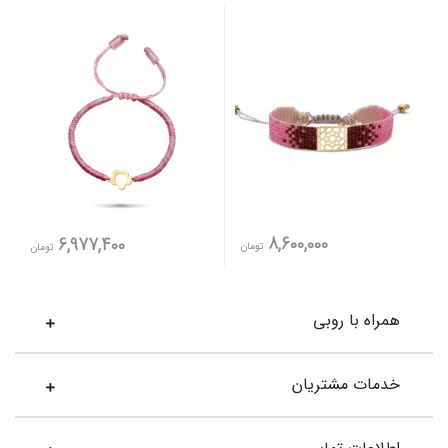
8,600,000
6,977,400
تومان
تومان
همراه با روبی
خدمات مشتریان