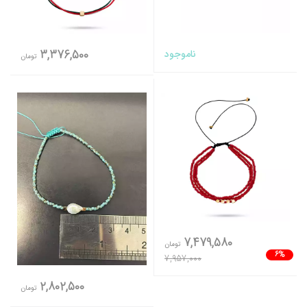
ناموجود
3,376,500
تومان
7,479,580
تومان
6%
7,957,000
2,802,500
تومان