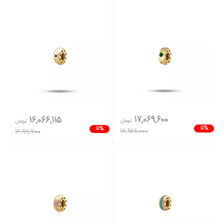
17,069,600
16,066,115
تومان
تومان
5%
5%
17,968,000
16,911,700