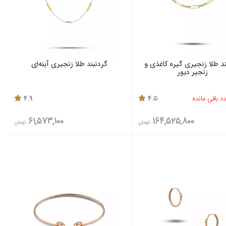
ند طلا زنجیری گیره کاغذی و
گردنبند طلا زنجیری آینه‌ای
زنجیر دیور
4.9
4.5
61,573,100
164,525,800
تومان
تومان