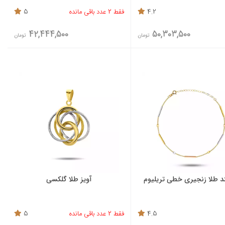
4.2
فقط 2 عدد باقی مانده
5
42,444,500
50,303,500
تومان
تومان
د طلا زنجیری خطی تریلیوم
آویز طلا گلکسی
4.5
فقط 2 عدد باقی مانده
5