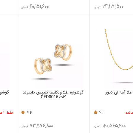
60,151,600
24,122,500
تومان
تومان
طلا آینه ای دیور
گوشواره طلا ونکلیف کلیپس دایموند
کات GED0016
4.1
4.4
فقط 2 عدد باقی مانده
73,576,800
120,565,200
تومان
تومان