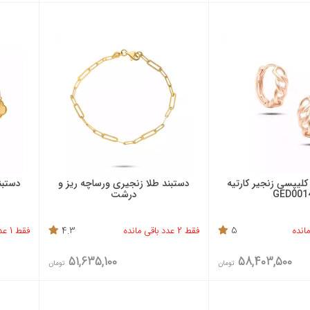
کلیپسی زنجیر کارتیه
دستبند طلا زنجیری ورساچه ریز و
دستبن
GED001
درشت
5
فقط 2 عدد باقی مانده
4.3
فقط 1 عدد باقی مانده
51,635,100
58,403,500
تومان
تومان