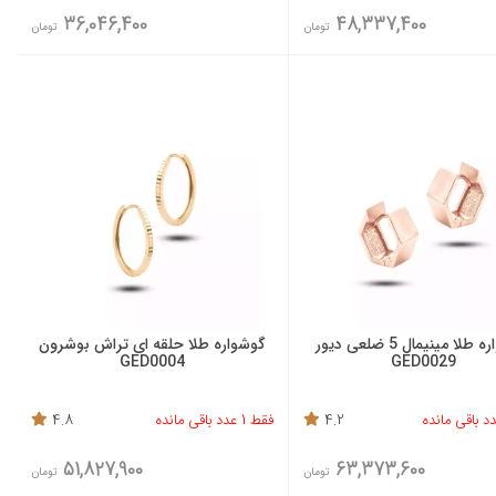
36,046,400
48,337,400
تومان
تومان
گوشواره طلا مینیمال 5 ضلعی دیور
گوشواره طلا حلقه ای تراش بوشرون
GED0004
GED0029
4.2
فقط 1 عدد باقی مانده
4.8
51,827,900
63,373,600
تومان
تومان