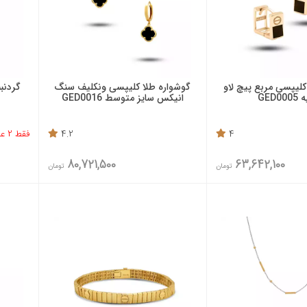
کلیپسی مربع پیچ لاو
گوشواره طلا کلیپسی ونکلیف سنگ
گردنب
GED00
انیکس سایز متوسط GED0016
4
4.2
فقط 2 عدد باقی مانده
80,721,500
63,642,100
تومان
تومان