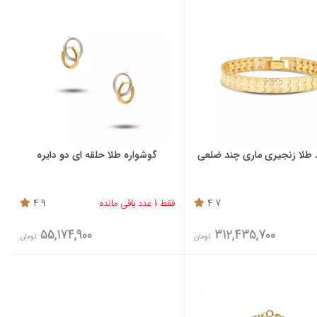
 طلا زنجیری ماری چند ضلعی
گوشواره طلا حلقه ای دو دایره
4.7
فقط 1 عدد باقی مانده
4.9
55,174,900
312,435,700
تومان
تومان