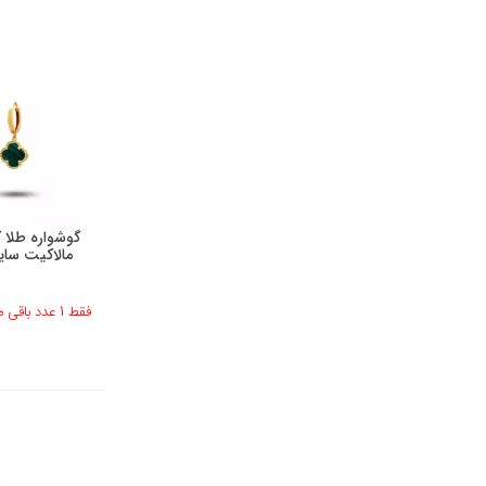
گوشواره طلا
مالاکیت سایز م
فقط 1 عدد باقی مانده