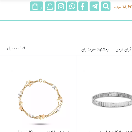
جستجو
@rubygoldgallery
rubygoldgallerybot
rubygoldgallery
ورود/
18,62
هرگرم
0
عضویت
109 محصول
گران ترین
پیشنهاد خریداران