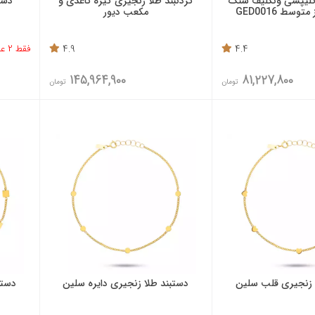
 کلیپسی ونکلیف سنگ
گردنبند طلا زنجیری گیره کاغذی و
دست
سط GED0016
مکعب دیور
4.4
4.9
فقط 2 عدد باقی مانده
145,964,900
81,227,800
تومان
تومان
 زنجیری قلب سلین
دستبند طلا زنجیری دایره سلین
دستب