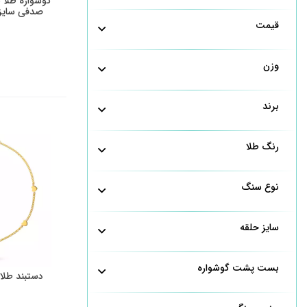
گوشواره طلا
صدفی سایز متو
قیمت
وزن
برند
رنگ طلا
نوع سنگ
سایز حلقه
بست پشت گوشواره
دستبند طلا