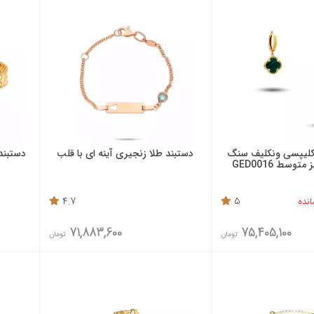
 کلیپسی ونکلیف سنگ
دستبند طلا زنجیری آینه ای با قلب
دستبند
توسط GED0016
4.7
5
71,883,600
75,405,100
تومان
تومان