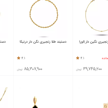
جیری نگین دار اِلورا
دستبند طلا زنجیری نگن دار درنیکا
دستبن
4.1
4.1
85,307,900
39,745,200
تومان
تومان