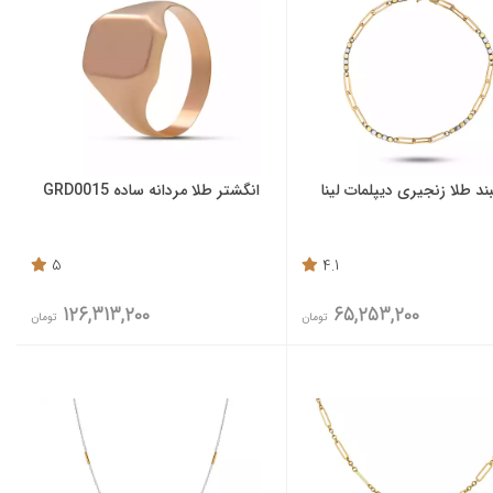
د طلا زنجیری دیپلمات لینا
انگشتر طلا مردانه ساده GRD0015
5
4.1
126,313,200
65,253,200
تومان
تومان