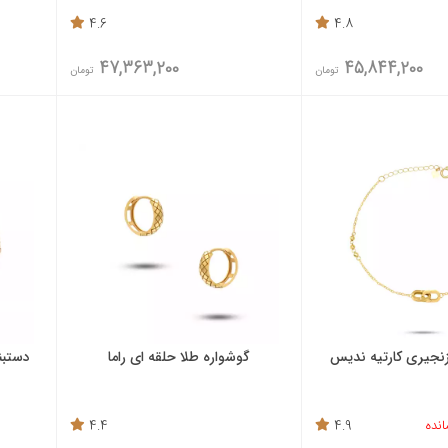
4.6
4.8
47,363,200
45,844,200
تومان
تومان
زنجیری کارتیه ندیس
گوشواره طلا حلقه ای راما
دستبن
4.4
4.9