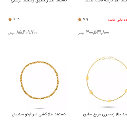
بند طلا کارتیه لخت سفید
دستبند طلا زنجیری ونکلیف ترکیبی
4.3
4.9
85,409,700
300,531,800
تومان
تومان
ند طلا زنجیری مربع سلین
دستبند طلا کشی البرناردو مینیمال