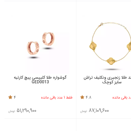
د طلا زنجیری ونکلیف تراش
گوشواره طلا کلیپسی پیچ کارتیه
سایز کوچک
GED0013
4.8
فقط 1 عدد باقی مانده
4
51,290,900
87,109,600
تومان
تومان