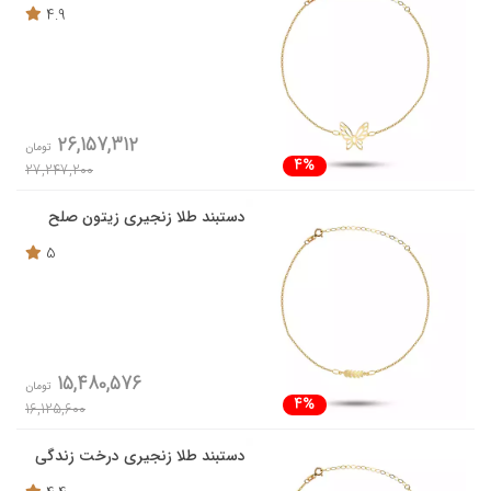
4.9
26,157,312
تومان
4%
27,247,200
دستبند طلا زنجیری زیتون صلح
5
15,480,576
تومان
4%
16,125,600
دستبند طلا زنجیری درخت زندگی