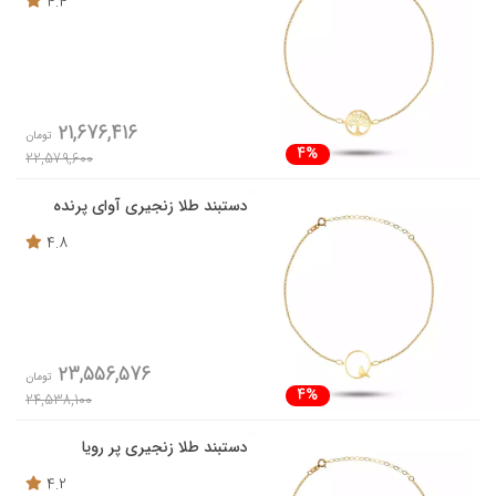
4.4
21,676,416
تومان
4%
22,579,600
دستبند طلا زنجیری آوای پرنده
4.8
23,556,576
تومان
4%
24,538,100
دستبند طلا زنجیری پر رویا
4.2