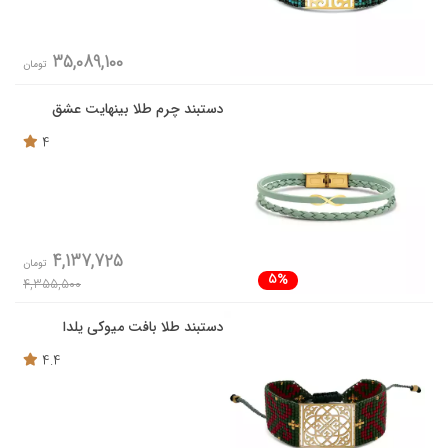
35,089,100
تومان
دستبند چرم طلا بینهایت عشق
4
4,137,725
تومان
5%
4,355,500
دستبند طلا بافت میوکی یلدا
4.4