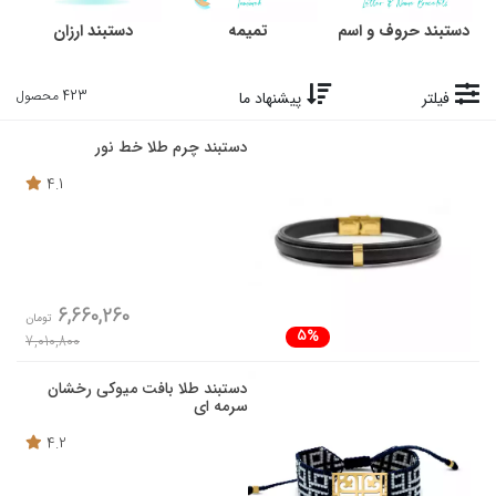
دستبند حروف و اسم
تمیمه
دستبند ارزان
423 محصول
فیلتر
پیشنهاد ما
دستبند چرم طلا خط نور
4.1
6,660,260
تومان
5%
7,010,800
دستبند طلا بافت میوکی رخشان
سرمه ای
4.2