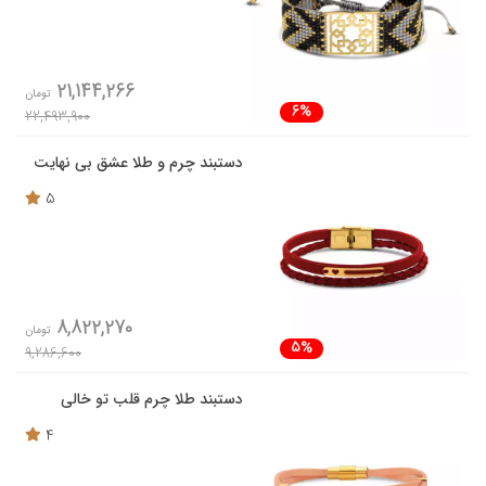
21,144,266
تومان
6%
22,493,900
دستبند چرم و طلا عشق بی نهایت
5
8,822,270
تومان
5%
9,286,600
دستبند طلا چرم قلب تو خالی
4