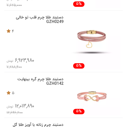
5%
7,625,000
دستبند طلا چرم قلب تو خالی
GZH0249
4
6,923,980
تومان
5%
7,288,400
دستبند طلا چرم گره بینهایت
GZH0142
5
12,013,890
تومان
5%
12,646,200
دستبند چرم زنانه با آویز طلا گل