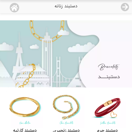
دستبند زنانه
منو
18,622,000
قیمت هرگرم طلای 18 عیار:
تومان
صفحه اصلی
دسته بندی محصولات
نمایندگی ها
مجله روبی
درباره ما
اعطای نمایندگی
تماس با ما
دستبند چرم
دستبند زنجیری
دستبند کارتیه