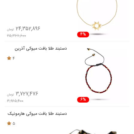
24,352,896
تومان
4%
25,367,600
دستبند طلا بافت میوکی آذرین
4
3,727,476
تومان
6%
3,965,400
دستبند طلا بافت میوکی هارمونیک
5