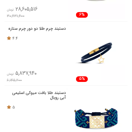
28,605,516
تومان
6%
30,431,400
دستبند چرم طلا دو دور چرم ستاره
4.4
5,837,940
تومان
5%
6,145,200
دستبند طلا بافت میوکی اسلیمی
آبی رویال
5