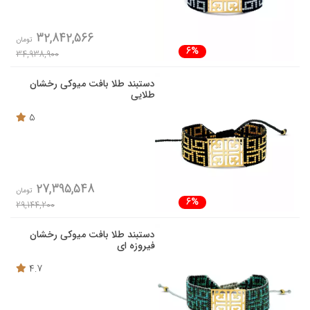
32,842,566
تومان
6%
34,938,900
دستبند طلا بافت میوکی رخشان
طلایی
5
27,395,548
تومان
6%
29,144,200
دستبند طلا بافت میوکی رخشان
فیروزه ای
4.7