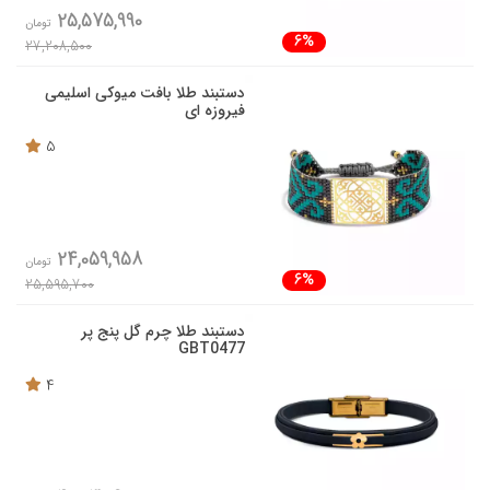
25,575,990
تومان
6%
27,208,500
دستبند طلا بافت میوکی اسلیمی
فیروزه ای
5
24,059,958
تومان
6%
25,595,700
دستبند طلا چرم گل پنج پر
GBT0477
4