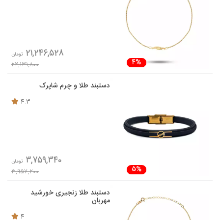
21,246,528
تومان
4%
22,131,800
دستبند طلا و چرم شاپرک
4.3
3,759,340
تومان
5%
3,957,200
دستبند طلا زنجیری خورشید
مهربان
4