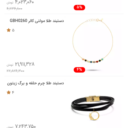
4,023,060
تومان
5%
4,234,800
دستبند طلا مولتی کالر GBH0260
5
21,911,328
تومان
4%
22,824,300
دستبند طلا چرم حلقه و برگ زیتون
4
7,243,750
تومان