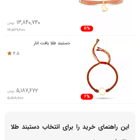
13,840,740
تومان
5%
14,569,200
دستبند طلا بافت انار
4.5
5,187,672
تومان
6%
5,518,800
این راهنمای خرید را برای انتخاب دستبند طلا