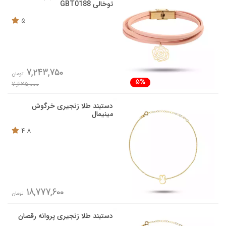
توخالی GBT0188
5
7,243,750
تومان
5%
7,625,000
دستبند طلا زنجیری خرگوش
مینیمال
4.8
18,777,600
تومان
دستبند طلا زنجیری پروانه رقصان