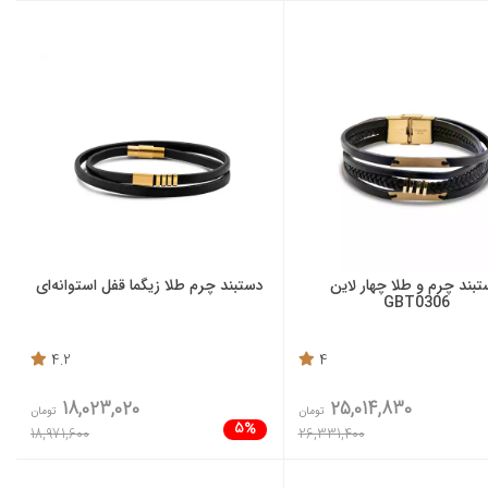
بند چرم و طلا چهار لاین
دستبند چرم طلا زیگما قفل استوانه‌ای
GBT0306
4.2
4
18,023,020
25,014,830
تومان
تومان
5%
18,971,600
26,331,400