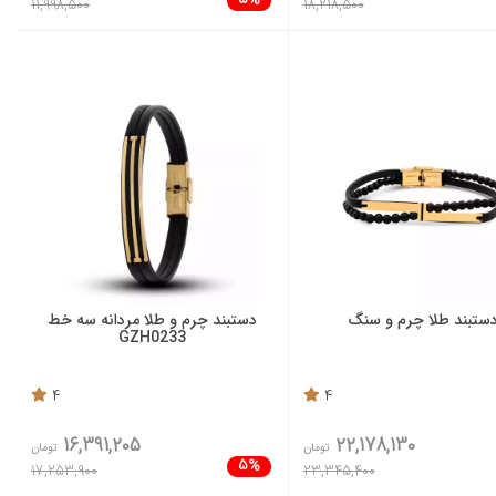
5%
11,998,500
18,218,500
ستبند طلا چرم و سنگ
دستبند چرم و طلا مردانه سه خط
GZH0233
4
4
16,391,205
22,178,130
تومان
تومان
5%
17,253,900
23,345,400