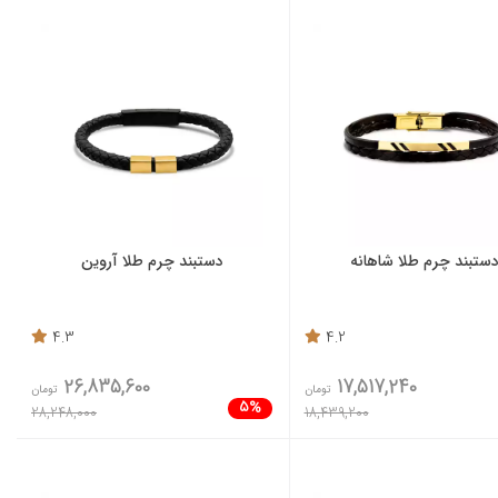
ستبند چرم طلا شاهانه
دستبند چرم طلا آروین
4.3
4.2
26,835,600
17,517,240
تومان
تومان
5%
28,248,000
18,439,200