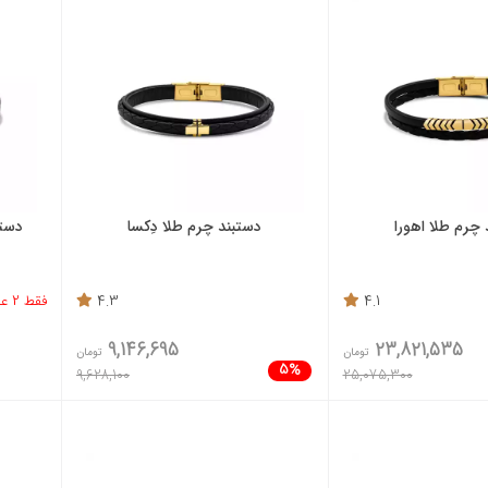
 چرم طلا اهورا
دستبند چرم طلا دِکسا
دستب
4.1
4.3
فقط 2 عدد باقی مانده
9,146,695
23,821,535
تومان
تومان
5%
9,628,100
25,075,300