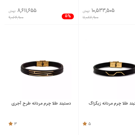
8,611,655
10,533,505
تومان
تومان
5%
9,064,900
11,087,900
ند طلا چرم مردانه زیگزاگ
دستبند طلا چرم مردانه طرح آجری
3
5