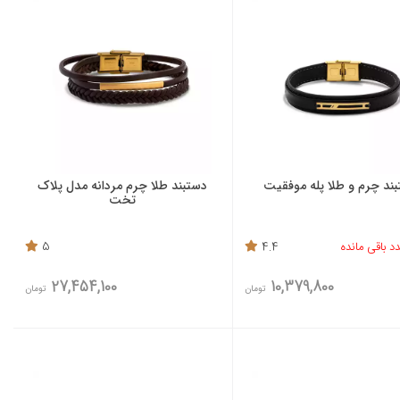
ند چرم و طلا پله موفقیت
دستبند طلا چرم مردانه مدل پلاک
تخت
5
4.4
27,454,100
10,379,800
تومان
تومان