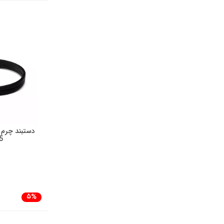
دستبند چرم 
5
5%