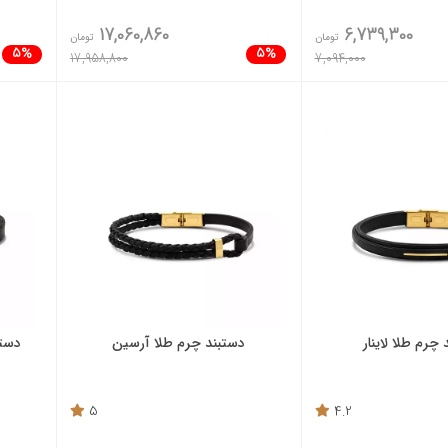
17,060,860
6,739,300
تومان
تومان
5%
5%
17,958,800
7,094,000
چرم طلا لاینار
دستبند چرم طلا آرسین
دستب
5
4.2