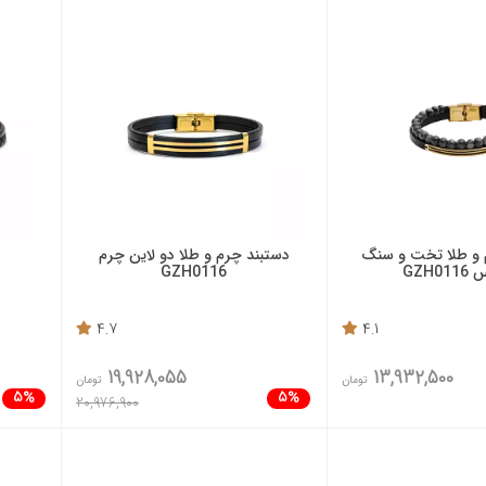
 و طلا تخت و سنگ
دستبند چرم و طلا دو لاین چرم
د
GZH0
GZH0116
4.7
4.1
19,928,055
13,932,500
تومان
تومان
5%
5%
20,976,900