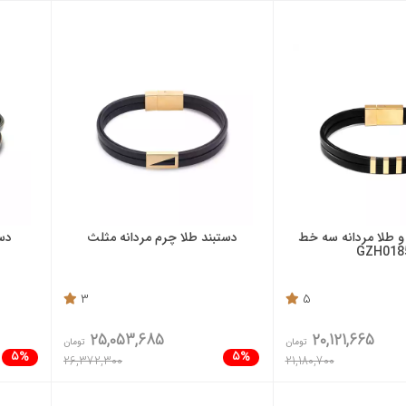
و طلا مردانه سه خط
دستبند طلا چرم مردانه مثلث
دست
GZH018
3
5
25,053,685
20,121,665
تومان
تومان
5%
5%
26,372,300
21,180,700