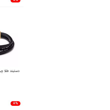
5%
دستبند طلا چرم چن
5%