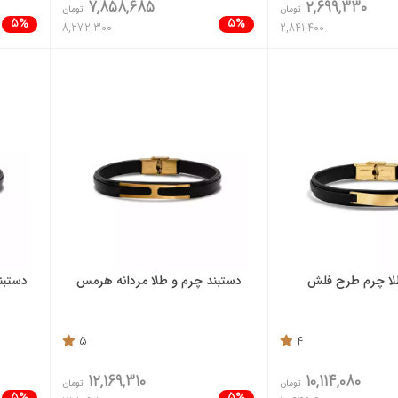
7,858,685
2,699,330
تومان
تومان
5%
5%
8,272,300
2,841,400
لا چرم طرح فلش
دستبند چرم و طلا مردانه هرمس
دستبن
5
4
12,169,310
10,114,080
تومان
تومان