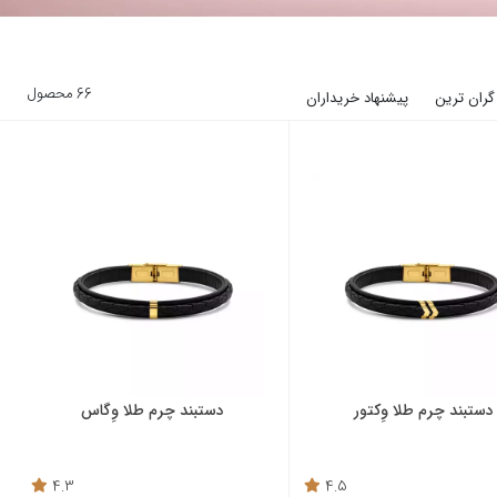
66 محصول
گران ترین
پیشنهاد خریداران
دستبند چرم طلا وِکتور
دستبند چرم طلا وِگاس
4.3
4.5