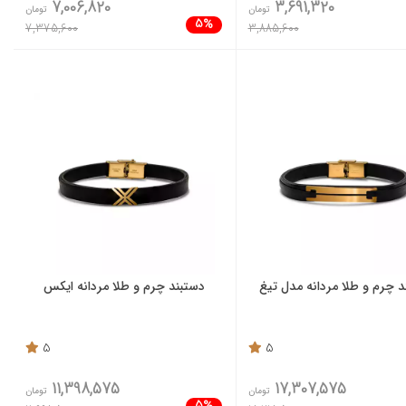
7,006,820
3,691,320
تومان
تومان
5%
7,375,600
3,885,600
د چرم و طلا مردانه مدل تیغ
دستبند چرم و طلا مردانه ایکس
5
5
11,398,575
17,307,575
تومان
تومان