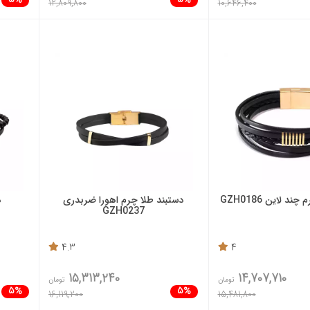
5%
5%
12,809,800
10,646,400
د لاین GZH0186
دستبند طلا چرم اهورا ضربدری
د
GZH0237
4.3
4
15,313,240
14,707,710
تومان
تومان
5%
5%
16,119,200
15,481,800