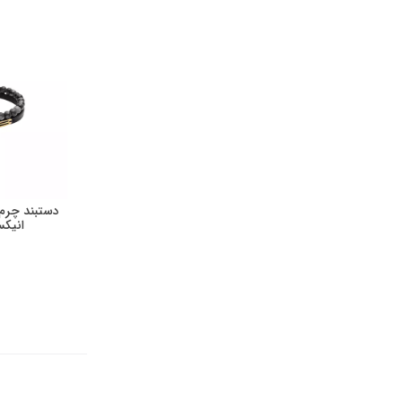
دستبند چرم
انیکس 116