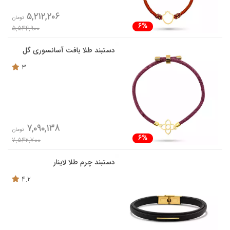
5,212,206
تومان
6%
5,544,900
دستبند طلا بافت آسانسوری گل
3
7,090,138
تومان
6%
7,542,700
دستبند چرم طلا لاینار
4.2