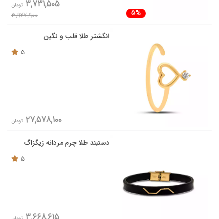
3,731,505
تومان
5%
3,927,900
انگشتر طلا قلب و نگین
5
27,578,100
تومان
دستبند طلا چرم مردانه زیگزاگ
5
3,668,615
تومان