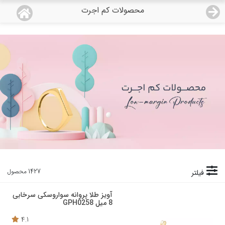
محصولات کم اجرت
منو
18,743,000
قیمت هرگرم طلای 18 عیار:
تومان
صفحه اصلی
دسته بندی محصولات
نمایندگی ها
مجله روبی
درباره ما
1427 محصول
فیلتر
اعطای نمایندگی
آویز طلا پروانه سواروسکی سرخابی
8 میل GPH0258
تماس با ما
4.1