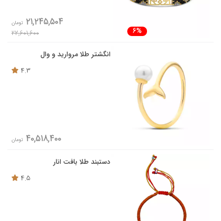
21,245,504
تومان
6%
22,601,600
انگشتر طلا مروارید و وال
4.3
40,518,400
تومان
دستبند طلا بافت انار
4.5