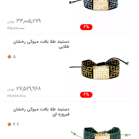
33,005,279
تومان
6%
35,112,000
دستبند طلا بافت میوکی رخشان
طلایی
5
27,529,968
تومان
6%
29,287,200
دستبند طلا بافت میوکی رخشان
فیروزه ای
4.7