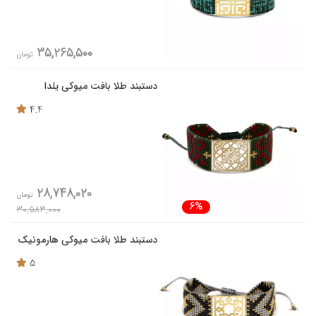
35,265,500
تومان
دستبند طلا بافت میوکی یلدا
4.4
28,748,020
تومان
6%
30,583,000
دستبند طلا بافت میوکی هارمونیک
5