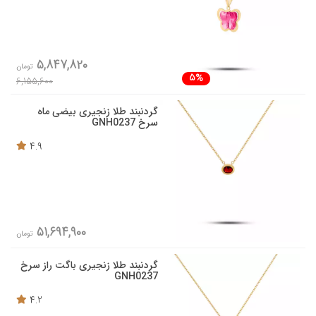
5,847,820
تومان
5%
6,155,600
گردنبند طلا زنجیری بیضی ماه
سرخ GNH0237
4.9
51,694,900
تومان
گردنبند طلا زنجیری باگت راز سرخ
GNH0237
4.2