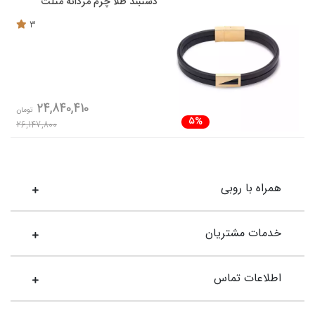
دستبند طلا چرم مردانه مثلث
3
24,840,410
تومان
5%
26,147,800
همراه با روبی
خدمات مشتریان
اطلاعات تماس