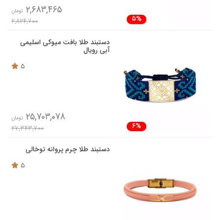
2,683,465
تومان
5%
2,824,700
دستبند طلا بافت میوکی اسلیمی
آبی رویال
5
25,703,078
تومان
6%
27,343,700
دستبند طلا چرم پروانه توخالی
5