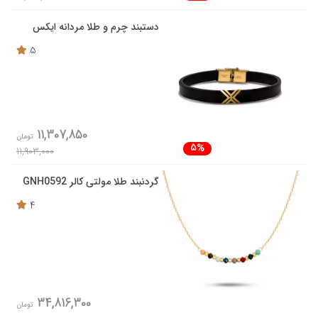
دستبند چرم و طلا مردانه ایکس
5
11,307,850
تومان
5%
11,903,000
گردنبند طلا مولتی کالر GNH0592
4
34,816,300
تومان