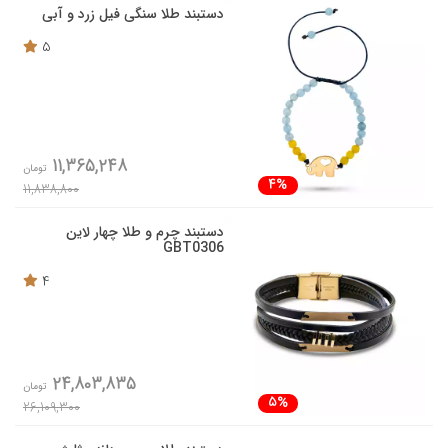
دستبند طلا سنگی فیل زرد و آبی
5
11,365,248
تومان
4%
11,838,800
دستبند چرم و طلا چهار لاین
GBT0306
4
24,803,835
تومان
5%
26,109,300