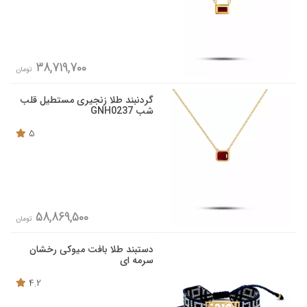
38,719,700
تومان
گردنبند طلا زنجیری مستطیل قلب
شب GNH0237
5
58,869,500
تومان
دستبند طلا بافت میوکی رخشان
سرمه ای
4.2