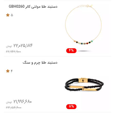
دستبند طلا مولتی کالر GBH0260
5
22,025,184
تومان
4%
22,942,900
دستبند طلا چرم و سنگ
4
21,996,680
تومان
5%
23,154,400