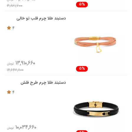
5%
3,861,700
دستبند طلا چرم قلب تو خالی
4
13,910,660
تومان
5%
14,642,800
دستبند طلا چرم طرح فلش
4
10,034,660
تومان