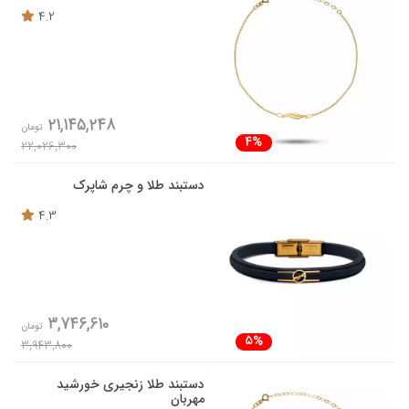
4.2
21,145,248
تومان
4%
22,026,300
دستبند طلا و چرم شاپرک
4.3
3,746,610
تومان
5%
3,943,800
دستبند طلا زنجیری خورشید
مهربان