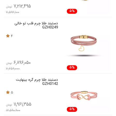
7,212,495
تومان
5%
7,592,100
دستبند طلا چرم قلب تو خالی
GZH0249
4
6,896,050
تومان
5%
7,259,000
دستبند طلا چرم گره بینهایت
GZH0142
5
11,961,355
تومان
5%
12,590,900