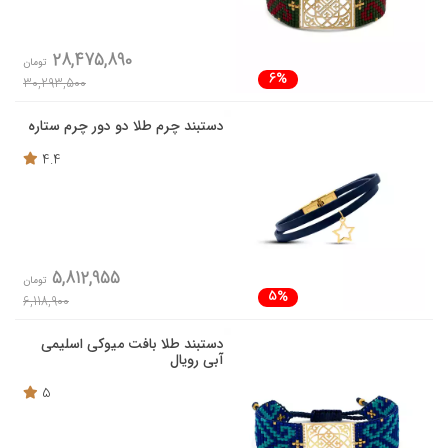
28,475,890
تومان
6%
30,293,500
دستبند چرم طلا دو دور چرم ستاره
4.4
5,812,955
تومان
5%
6,118,900
دستبند طلا بافت میوکی اسلیمی
آبی رویال
5