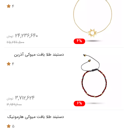
4
24,236,640
تومان
4%
25,246,500
دستبند طلا بافت میوکی آذرین
4
3,712,624
تومان
6%
3,949,600
دستبند طلا بافت میوکی هارمونیک
5