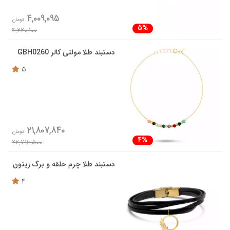
4,009,095
تومان
5%
4,220,100
دستبند طلا مولتی کالر GBH0260
5
21,807,840
تومان
4%
22,716,500
دستبند طلا چرم حلقه و برگ زیتون
4