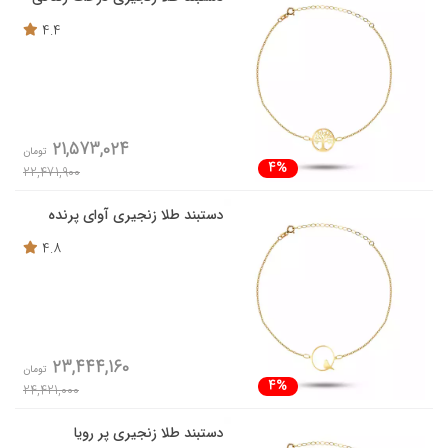
4.4
21,573,024
تومان
4%
22,471,900
دستبند طلا زنجیری آوای پرنده
4.8
23,444,160
تومان
4%
24,421,000
دستبند طلا زنجیری پر رویا