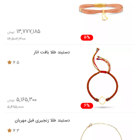
13,777,185
تومان
5%
14,502,300
دستبند طلا بافت انار
4.5
5,165,300
تومان
6%
5,495,000
دستبند طلا زنجیری فیل مهربان
4.3