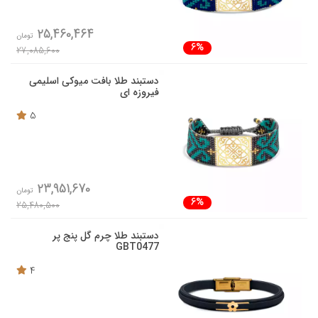
25,460,464
تومان
6%
27,085,600
دستبند طلا بافت میوکی اسلیمی
فیروزه ای
5
23,951,670
تومان
6%
25,480,500
دستبند طلا چرم گل پنج پر
GBT0477
4