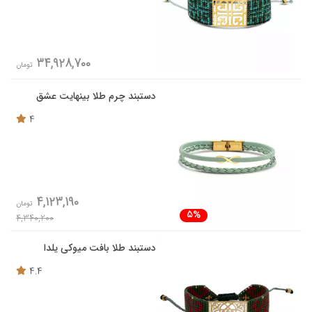
34,928,700
تومان
دستبند چرم طلا بینهایت عشق
4
4,123,190
تومان
5%
4,340,200
دستبند طلا بافت میوکی یلدا
4.4