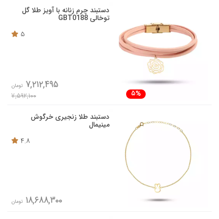
دستبند چرم زنانه با آویز طلا گل
توخالی GBT0188
5
7,212,495
تومان
5%
7,592,100
دستبند طلا زنجیری خرگوش
مینیمال
4.8
18,688,300
تومان