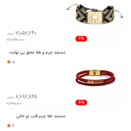
21,052,240
تومان
6%
22,396,000
دستبند چرم و طلا عشق بی نهایت
5
8,782,845
تومان
5%
9,245,100
دستبند طلا چرم قلب تو خالی
4