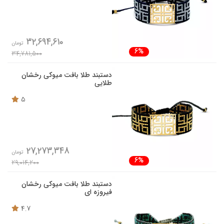
32,694,610
تومان
6%
34,781,500
دستبند طلا بافت میوکی رخشان
طلایی
5
27,273,348
تومان
6%
29,014,200
دستبند طلا بافت میوکی رخشان
فیروزه ای
4.7