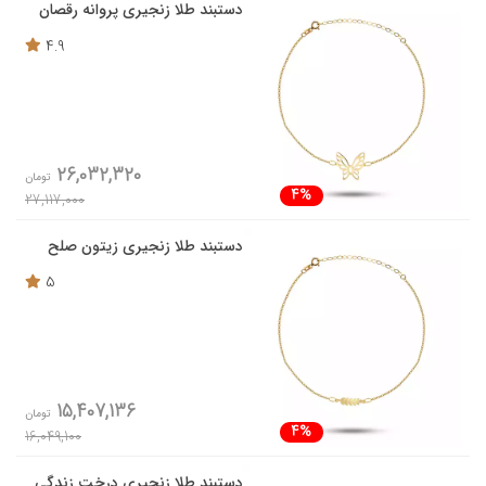
دستبند طلا زنجیری پروانه رقصان
4.9
26,032,320
تومان
4%
27,117,000
دستبند طلا زنجیری زیتون صلح
5
15,407,136
تومان
4%
16,049,100
دستبند طلا زنجیری درخت زندگی