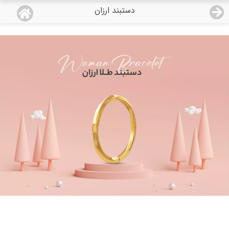
دستبند ارزان
منو
18,554,000
قیمت هرگرم طلای 18 عیار:
تومان
صفحه اصلی
دسته بندی محصولات
نمایندگی ها
مجله روبی
درباره ما
اعطای نمایندگی
تماس با ما