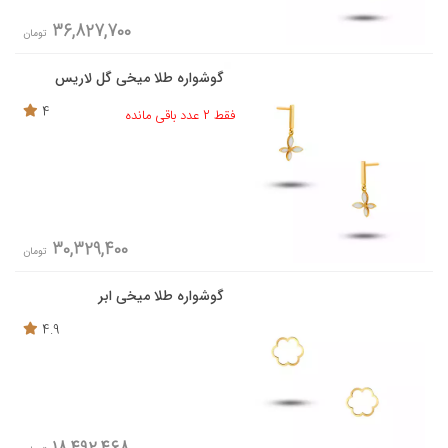
36,827,700
تومان
گوشواره طلا میخی گل لاریس
4
فقط 2 عدد باقی مانده
30,329,400
تومان
گوشواره طلا میخی ابر
4.9