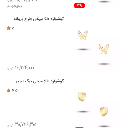
18,492,468
تومان
3%
19,064,400
گوشواره طلا میخی طرح پروانه
5
16,924,000
تومان
گوشواره طلا میخی برگ انجیر
4.5
30,726,302
تومان