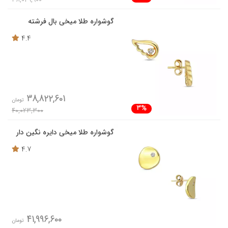
گوشواره طلا میخی بال فرشته
4.4
38,822,601
تومان
3%
40,023,300
گوشواره طلا میخی دایره نگین دار
4.7
41,996,600
تومان