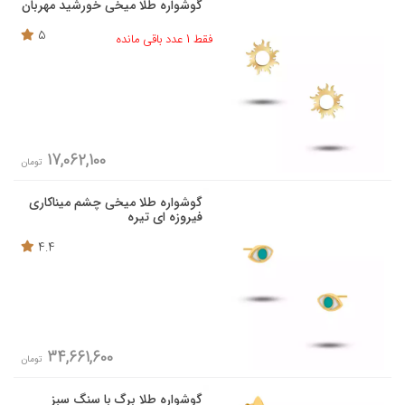
گوشواره طلا میخی خورشید مهربان
5
فقط 1 عدد باقی مانده
17,062,100
تومان
گوشواره طلا میخی چشم میناکاری
فیروزه ای تیره
4.4
34,661,600
تومان
گوشواره طلا برگ با سنگ سبز