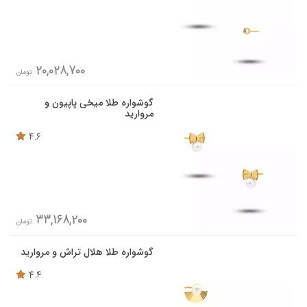
20,028,700
تومان
گوشواره طلا میخی پاپیون و
مروارید
4.6
33,168,200
تومان
گوشواره طلا هلال تراش و مروارید
4.4