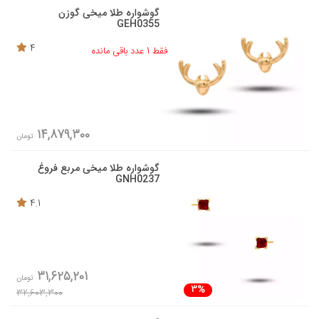
گوشواره طلا میخی گوزن
GEH0355
4
فقط 1 عدد باقی مانده
14,879,300
تومان
گوشواره طلا میخی مربع فروغ
GNH0237
4.1
31,625,201
تومان
3%
32,603,300