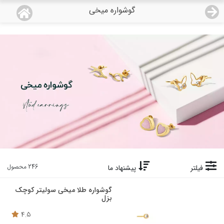
گوشواره میخی
منو
18,933,000
قیمت هرگرم طلای 18 عیار:
تومان
صفحه اصلی
دسته بندی محصولات
نمایندگی ها
مجله روبی
درباره ما
246 محصول
فیلتر
پیشنهاد ما
اعطای نمایندگی
گوشواره طلا میخی سولیتر کوچک
بزل
تماس با ما
4.5