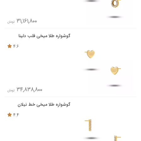
31,161,800
تومان
گوشواره طلا میخی قلب دلینا
4.6
34,838,800
تومان
گوشواره طلا میخی خط نیلان
4.4