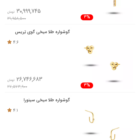
30,999,745
تومان
3%
31,958,500
گوشواره طلا میخی گوی تِریس
4.6
26,746,683
تومان
3%
27,573,900
گوشواره طلا میخی سینورا
4.1