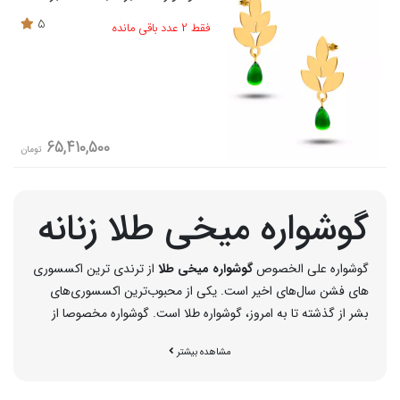
5
فقط 2 عدد باقی مانده
65,410,500
تومان
گوشواره میخی طلا زنانه
گوشواره علی الخصوص
گوشواره میخی طلا
از ترندی ترین اکسسوری
های فشن سال‌های اخیر است. یکی از محبوب‌ترین اکسسوری‌های
بشر از گذشته تا به امروز، گوشواره طلا است. گوشواره مخصوصا از
جنس طلا از هزاران سال پیش توسط انسان استفاده می‌شد و جایگاه
مشاهده بیشتر
ویژه‌ای داشت. جالب است این موضوع را بدانید که این وسیله زینتی
در ابتدا مختص آقایان بوده و خانم‌ها به‌مرور سراغ استفاده از گوشواره