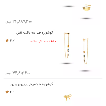
34,887,300
تومان
گوشواره طلا سه باگت آنیل
4.7
فقط 1 عدد باقی مانده
34,812,400
تومان
گوشواره طلا میخی پاپیون پرین
4.4