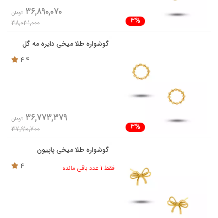
36,890,070
تومان
3%
38,031,000
گوشواره طلا میخی دایره مه گل
4.4
36,773,379
تومان
3%
37,910,700
گوشواره طلا میخی پاپیون
4
فقط 1 عدد باقی مانده