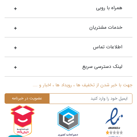
رفتند. اگر بخواهید در تاریخ کند و کاو کنید، می‌بینید که اولین
همراه با روبی
نشانه‌های گوشواره در تمدن ایلام در کشور ایران یافت شده است.
گوشواره در تمام طول تاریخ به شکل‌های مختلف ساخته و استفاده
می‌شد؛ اما به مرور به کشورهای مختلف جهان راه پیدا کرد. مثلا اولین
خدمات مشتریان
گوشواره‌های میخی طلا
توسط اتروسکن‌ها آن هم قبل از به قدرت
رسیدن روم استفاده شد. با این حال، شکل امروزی و رایج آن تازه از
اطلاعات تماس
سال ۱۹۲۰ وارد بازار شد.
گوشواره میخی
لینک دسترسی سریع
گوشواره میخی جزو اولین طرح‌های ساخته شده از این اکسسوری
است و از گذشته‌های دور میان انسان‌ها رواج داشت. این نوع
جهت با خبر شدن از تخفیف ها ، رویداد ها ، اخبار و ....
گوشواره به‌صورت یک پین (میخ) است که در پشت نرمه گوش قفل
می‌شود. برای زیبایی و جذابیت این مدل گوشواره خاص، روی آن
اغلب از سنگ‌های قیمتی مانند مروارید یا الماس جهت تزئین استفاده
می‌شود. گوشواره میخی معمولاً کوچک است و به دلیل انعطافی که در
پذیرش طرح‌های مختلف دارد، میان جوانان از محبوبیت بالایی
برخوردار است. اغلب گوشواره‌های میخی الماس میان خانم‌ها
پرطرفدار است؛ زیرا در عین سادگی و تک‌بودن، قیمتی است و جلوه‌ای