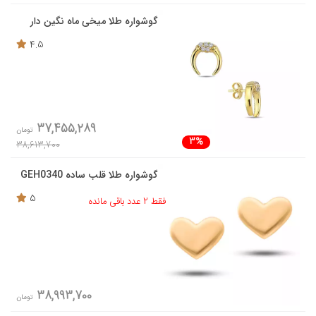
گوشواره طلا میخی ماه نگین دار
4.5
37,455,289
تومان
3%
38,613,700
گوشواره طلا قلب ساده GEH0340
5
فقط 2 عدد باقی مانده
38,993,700
تومان