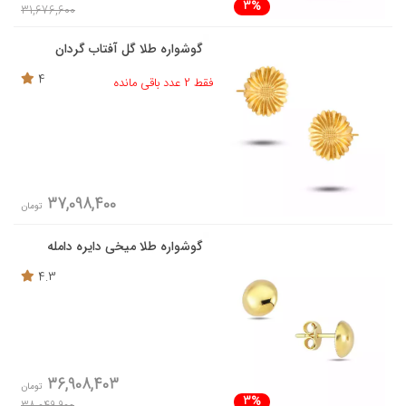
3%
31,676,600
گوشواره طلا گل آفتاب گردان
4
فقط 2 عدد باقی مانده
37,098,400
تومان
گوشواره طلا میخی دایره دامله
4.3
36,908,403
تومان
3%
38,049,900