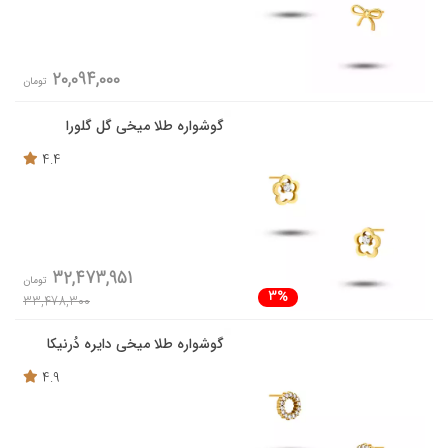
20,094,000
تومان
گوشواره طلا میخی گل گلورا
4.4
32,473,951
تومان
3%
33,478,300
گوشواره طلا میخی دایره دُرنیکا
4.9