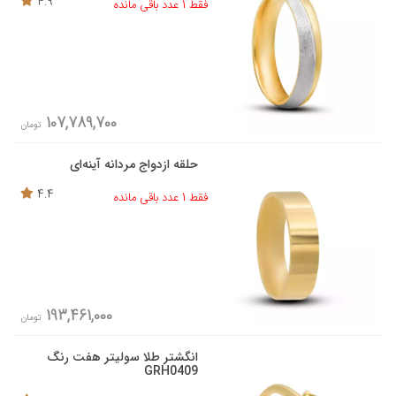
4.9
فقط 1 عدد باقی مانده
107,789,700
تومان
حلقه ازدواج مردانه آینه‌ای
4.4
فقط 1 عدد باقی مانده
193,461,000
تومان
انگشتر طلا سولیتر هفت رنگ
GRH0409