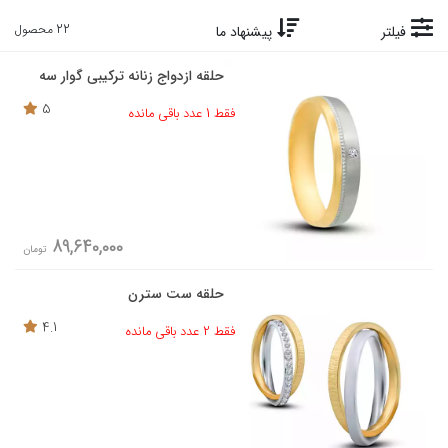
22 محصول
فیلتر
پیشنهاد ما
حلقه ازدواج زنانه ترکیبی گوار سه
5
فقط 1 عدد باقی مانده
89,640,000
تومان
حلقه ست سترن
4.1
فقط 2 عدد باقی مانده