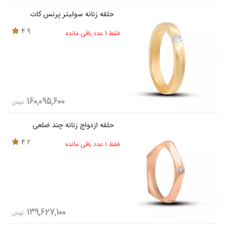
حلقه زنانه سولیتر پرنس کات
4.9
فقط 1 عدد باقی مانده
160,095,600
تومان
حلقه ازدواج زنانه چند ضلعی
4.2
فقط 1 عدد باقی مانده
139,627,100
تومان