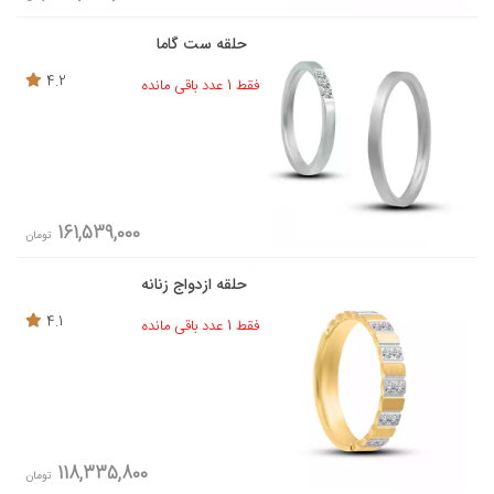
حلقه ست گاما
4.2
فقط 1 عدد باقی مانده
161,539,000
تومان
حلقه ازدواج زنانه
4.1
فقط 1 عدد باقی مانده
118,335,800
تومان