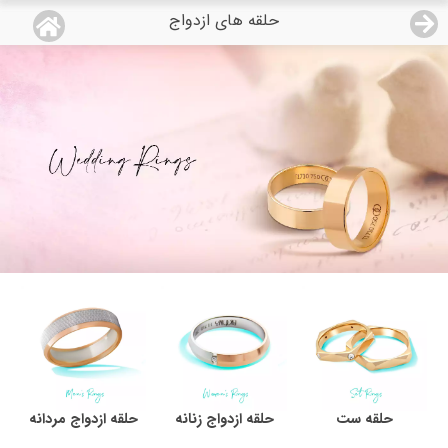
حلقه های ازدواج
منو
18,611,000
قیمت هرگرم طلای 18 عیار:
تومان
صفحه اصلی
دسته بندی محصولات
نمایندگی ها
مجله روبی
درباره ما
اعطای نمایندگی
حلقه ست
حلقه ازدواج زنانه
حلقه ازدواج مردانه
تماس با ما