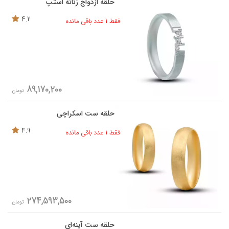
حلقه ازدواج زنانه استپ
4.2
فقط 1 عدد باقی مانده
89,170,200
تومان
حلقه ست اسکراچی
4.9
فقط 1 عدد باقی مانده
274,593,500
تومان
حلقه ست آینه‌ای