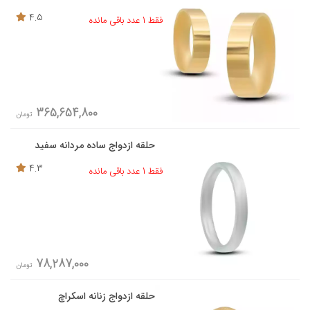
4.5
فقط 1 عدد باقی مانده
365,654,800
تومان
حلقه ازدواج ساده مردانه سفید
4.3
فقط 1 عدد باقی مانده
78,287,000
تومان
حلقه ازدواج زنانه اسکراچ