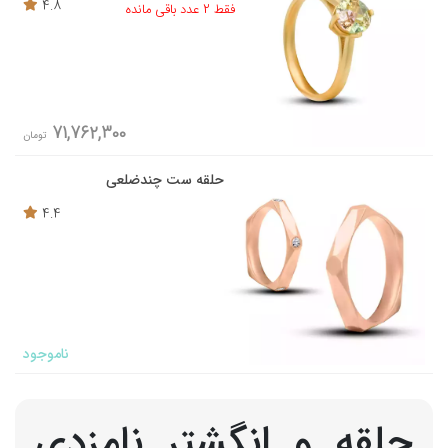
4.8
فقط 2 عدد باقی مانده
71,762,300
تومان
حلقه ست چندضلعی
4.4
ناموجود
حلقه و انگشتر نامزدی