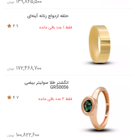
139,845,500
تومان
حلقه ازدواج زنانه آینه‌ای
4.9
فقط 1 عدد باقی مانده
172,468,700
تومان
انگشتر طلا سولیتر بیضی
GRS0056
4.7
فقط 2 عدد باقی مانده
100,822,600
تومان