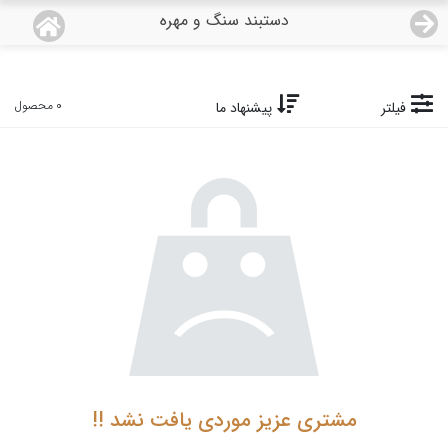
دستبند سنگ و مهره
منو
18,933,000
قیمت هرگرم طلای 18 عیار:
تومان
صفحه اصلی
0 محصول
فیلتر
پیشنهاد ما
دسته بندی محصولات
نمایندگی ها
مجله روبی
درباره ما
اعطای نمایندگی
مشتری عزیز موردی یافت نشد !!
تماس با ما