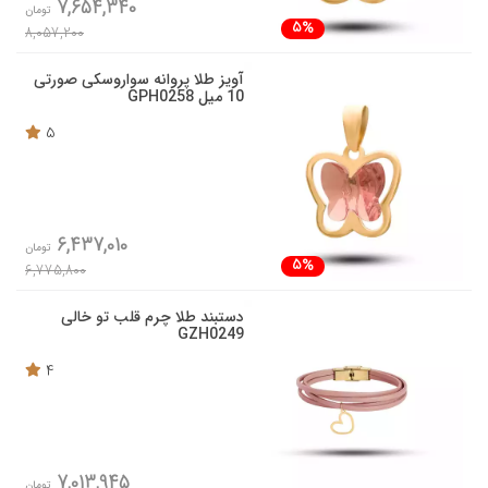
7,654,340
تومان
5%
8,057,200
آویز طلا پروانه سواروسکی صورتی
10 میل GPH0258
5
6,437,010
تومان
5%
6,775,800
دستبند طلا چرم قلب تو خالی
GZH0249
4
7,013,945
تومان