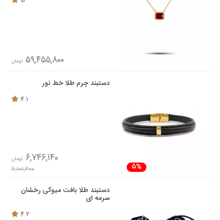
5
59,455,800
تومان
دستبند چرم طلا خط نور
4.1
6,746,140
تومان
5%
7,101,200
دستبند طلا بافت میوکی رخشان
سرمه ای
4.2