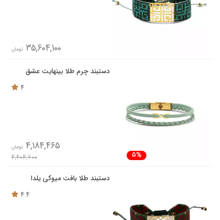
35,604,100
تومان
دستبند چرم طلا بینهایت عشق
4
4,184,465
تومان
5%
4,404,700
دستبند طلا بافت میوکی یلدا
4.4