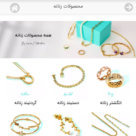
محصولات زنانه
منو
18,933,000
قیمت هرگرم طلای 18 عیار:
تومان
صفحه اصلی
دسته بندی محصولات
نمایندگی ها
مجله روبی
درباره ما
انگشتر زنانه
دستبند زنانه
گردنبند زنانه
اعطای نمایندگی
تماس با ما