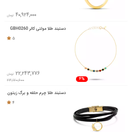
40,924,000
تومان
دستبند طلا مولتی کالر GBH0260
5
22,243,776
تومان
4%
23,170,600
دستبند طلا چرم حلقه و برگ زیتون
4