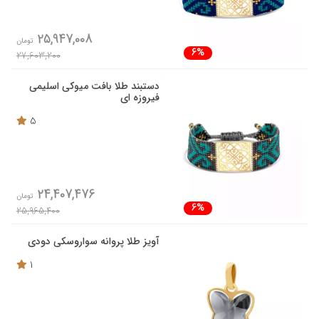
25,947,008
تومان
6%
27,603,200
دستبند طلا بافت میوکی اسلیمی
فیروزه ای
5
24,407,476
تومان
6%
25,965,400
آویز طلا پروانه سواروسکی دودی
1