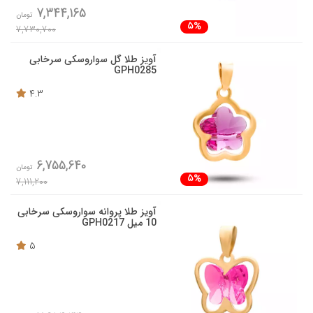
7,344,165
تومان
5%
7,730,700
آویز طلا گل سواروسکی سرخابی
GPH0285
4.3
6,755,640
تومان
5%
7,111,200
آویز طلا پروانه سواروسکی سرخابی
10 میل GPH0217
5