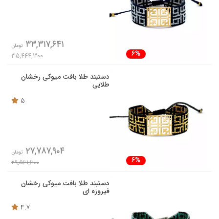
33,317,641
تومان
6%
35,444,300
دستبند طلا بافت میوکی رخشان
طلایی
5
27,787,904
تومان
6%
29,561,600
دستبند طلا بافت میوکی رخشان
فیروزه ای
4.7