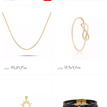
16,907,200
191,161,300
تومان
تومان