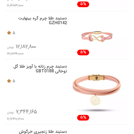
5%
7,383,100
دستبند طلا چرم گره بینهایت
GZH0142
5
12,182,800
تومان
5%
12,824,000
دستبند چرم زنانه با آویز طلا گل
توخالی GBT0188
5
7,344,165
تومان
5%
7,730,700
دستبند طلا زنجیری خرگوش