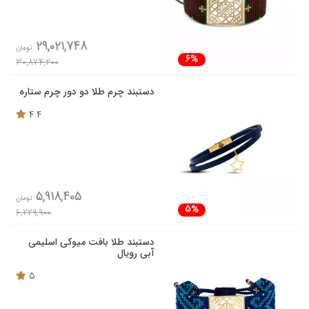
29,021,748
تومان
6%
30,874,200
دستبند چرم طلا دو دور چرم ستاره
4.4
5,918,405
تومان
5%
6,229,900
دستبند طلا بافت میوکی اسلیمی
آبی رویال
5