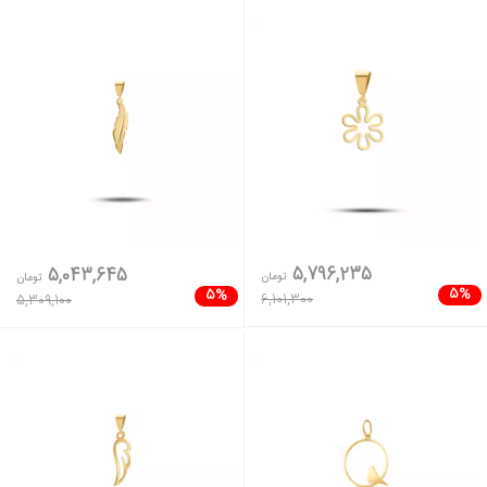
5,796,235
5,043,645
تومان
تومان
5%
5%
6,101,300
5,309,100