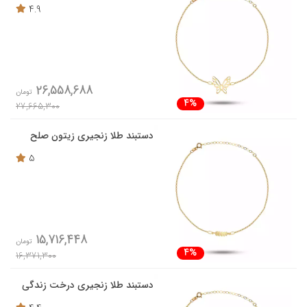
4.9
26,558,688
تومان
4%
27,665,300
دستبند طلا زنجیری زیتون صلح
5
15,716,448
تومان
4%
16,371,300
دستبند طلا زنجیری درخت زندگی