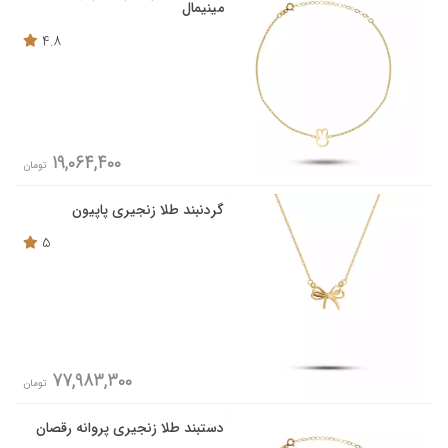
مینیمال
4.8
19,064,400
تومان
گردنبند طلا زنجیری پاپیون
5
77,983,300
تومان
دستبند طلا زنجیری پروانه رقصان