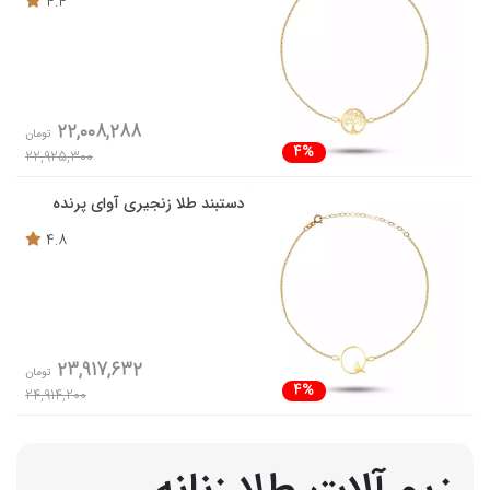
4.4
22,008,288
تومان
4%
22,925,300
دستبند طلا زنجیری آوای پرنده
4.8
23,917,632
تومان
4%
24,914,200