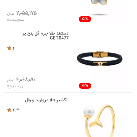
7,055,175
تومان
5%
7,426,500
دستبند طلا چرم گل پنج پر
GBT0477
4
4,068,090
تومان
5%
4,282,200
انگشتر طلا مروارید و وال
4.3