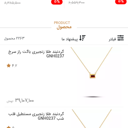
5%
5%
6,559,300
8,385,500
PRODUCT
محصول
2263 محصول
فیلتر
پیشنهاد ما
گردنبند طلا زنجیری باگت راز سرخ
GNH0237
4.2
39,107,100
تومان
گردنبند طلا زنجیری مستطیل قلب
شب GNH0237