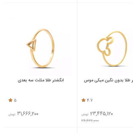
ر طلا بدون نگین میکی موس
انگشتر طلا مثلث سه بعدی
5
4.7
31,666,200
23,445,120
تومان
تومان
24,422,000