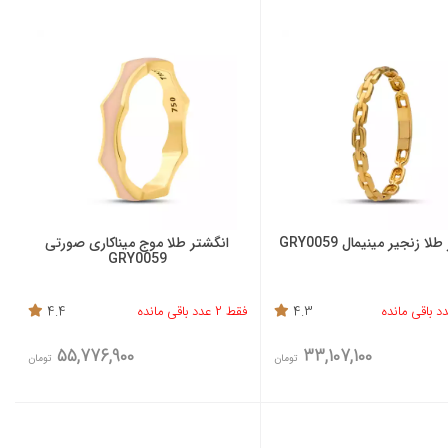
ا زنجیر مینیمال GRY0059
انگشتر طلا موج میناکاری صورتی
GRY0059
4.3
فقط 2 عدد باقی مانده
4.4
55,776,900
33,107,100
تومان
تومان