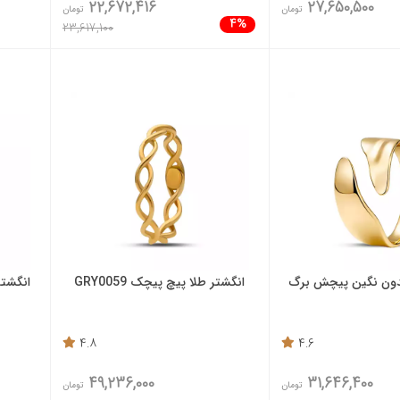
22,672,416
27,650,500
تومان
تومان
4%
23,617,100
بدون نگین پیچش برگ
انگشتر طلا پیچ پیچک GRY0059
انگشتر
4.8
4.6
49,236,000
31,646,400
تومان
تومان