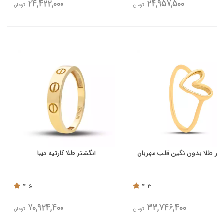
24,422,000
24,957,500
تومان
تومان
 طلا بدون نگین قلب مهربان
انگشتر طلا کارتیه دیبا
4.5
4.3
70,924,400
33,746,400
تومان
تومان