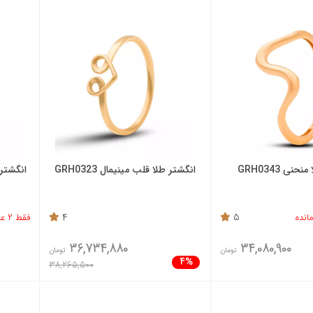
نی GRH0343
انگشتر طلا قلب مینیمال GRH0323
انگشتر طل
5
4
فقط 2 عدد باقی مانده
36,734,880
34,080,900
تومان
تومان
4%
38,265,500