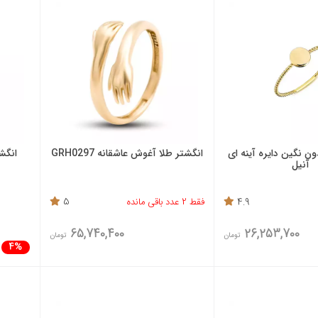
ون نگین دایره آینه ای
انگشتر طلا آغوش عاشقانه GRH0297
انگش
آنیل
4.9
فقط 2 عدد باقی مانده
5
65,740,400
26,253,700
تومان
تومان
4%