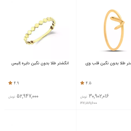
تر طلا بدون نگین قلب وی
انگشتر طلا بدون نگین دایره اِلیس
4.9
4.5
52,947,000
30,902,016
تومان
تومان
32,189,600