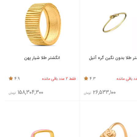
ر طلا بدون نگین گره آنیل
انگشتر طلا شیار پهن
4.3
فقط 2 عدد باقی مانده
4.9
158,304,300
26,533,100
تومان
تومان