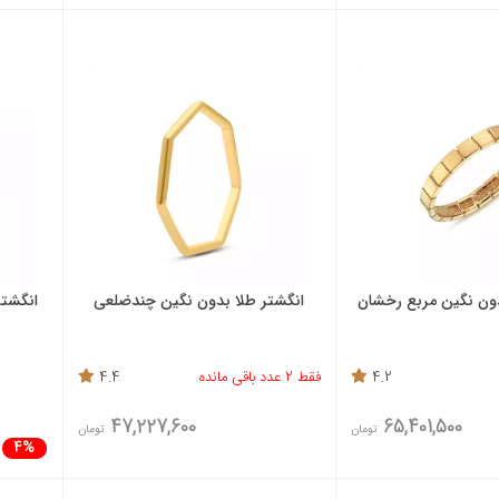
دون نگین مربع رخشان
انگشتر طلا بدون نگین چندضلعی
انگشت
4.2
فقط 2 عدد باقی مانده
4.4
47,227,600
65,401,500
تومان
تومان
4%