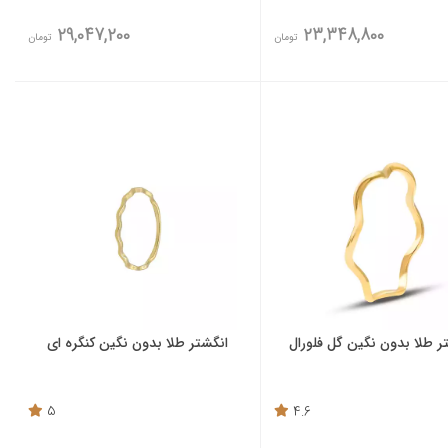
29,047,200
23,348,800
تومان
تومان
ر طلا بدون نگین گل فلورال
انگشتر طلا بدون نگین کنگره ای
5
4.6