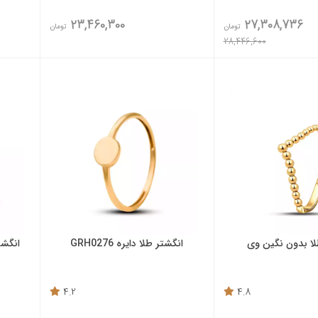
23,460,300
27,308,736
تومان
تومان
28,446,600
لا بدون نگین وی
انگشتر طلا دایره GRH0276
انگشت
4.2
4.8