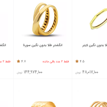
ا بدون نگین لاینر
انگشتر طلا بدون نگین سورنا
انگشت
4.5
فقط 2 عدد باقی مانده
4.7
فقط 2 عدد باقی مانده
144,974,100
48,017,100
تومان
تومان