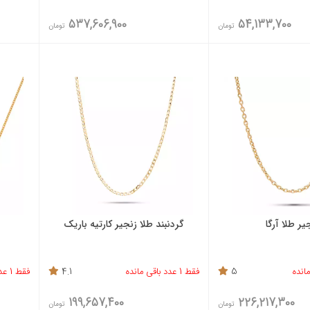
537,606,900
54,133,700
تومان
تومان
یر طلا آرگا
گردنبند طلا زنجیر کارتیه باریک
5
فقط 1 عدد باقی مانده
4.1
فقط 1 عدد باقی مانده
199,657,400
226,217,300
تومان
تومان