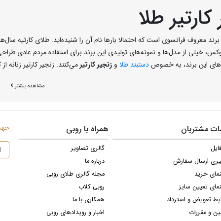
کارتیر طلا
یه برند معروف فرانسوی است که احتمالا بارها نام آن را شنیده‌اید. طلای کارتیه س
کس، خیلی از مدل‌ها و نمونه‌های تولیدی این برند برای استفاده مردم عادی طراح
‌های این برند، به خصوص
دستبند طلا
و
زنجیر کارتیر
می‌کنند. زنجیر کارتیر زنانه 
زنجیر طلا کارتیه با یک طراحی اسپرت و درعین حال ساده هم برای آقایان و هم بر
مشاهده بیشتر
ه راحتی می‌توانید یک ست از این طرح زیبای برند کارتیر را داشته باشید. یکی از و
مت بسیار زیاد این زنجیر است. برای همین برای استفاده روزانه بسیار مناسب می‌با
ارد، خواهید دید که قیمت زنجیر طلا کارتیه زنانه نسبت به مدل‌های مشابه با توجه
این مدل زنجیر کارتیر، از مدل حلقه‌ای می‌باشد. که استحکام بسیار بالایی دارد و به
جهت 
ت مشتریان
همراه با روبی
زنجیر کورب است. حلقه‌های این زنجیر کارتیر وقتی روی سطح صاف قرار می‌گیرن
ایل
گالری تصاویر
تیه طلا با پیوندهای کوبایی که معروف به زنجیر کارتیه دوتایی است، حالت کوبیده 
یری ارسال سفارش
درباره ما
ر که گفتیم به زنجیر کارتیر هم معروف است. زنجیر کارتیه در بیشتر مواقع بدون آ
نمای خرید
مجله گالری طلای روبی
 ندارد و هر دو قشر می‌توانند از آن‌ها استفاده نمایند. اما معمولا حلقه‌های مدل‌ه
مای تعیین سایز
روبی کلاب
یط تعویض و استرداد
همکاری با ما
ین و مقررات
اخبار و رویدادهای روبی