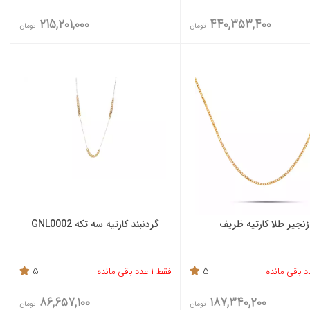
215,201,000
440,353,400
تومان
تومان
زنجیر طلا کارتیه ظریف
گردنبند کارتیه سه تکه GNL0002
5
فقط 1 عدد باقی مانده
5
86,657,100
187,340,200
تومان
تومان