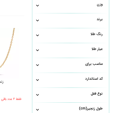
وزن
برند
رنگ طلا
عیار طلا
مناسب برای
کد استاندارد
زنج
نوع قفل
فقط 2 عدد باقی مانده
طول زنجیر(cm)