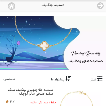
دستبند ونکلیف
منو
18,743,000
قیمت هرگرم طلای 18 عیار:
تومان
صفحه اصلی
دسته بندی محصولات
نمایندگی ها
مجله روبی
درباره ما
8 محصول
فیلتر
پیشنهاد ما
اعطای نمایندگی
دستبند طلا زنجیری ونکلیف سنگ
سفید صدفی سایز کوچک
تماس با ما
4.7
فقط 1 عدد باقی مانده