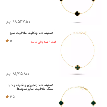
98,537,100
تومان
دستبند طلا ونکلیف مالاکیت سبز
5
فقط 1 عدد باقی مانده
81,715,800
تومان
دستبند طلا زنجیری ونکلیف ولا با
سنگ مالاکیت سایز متوسط
4.5