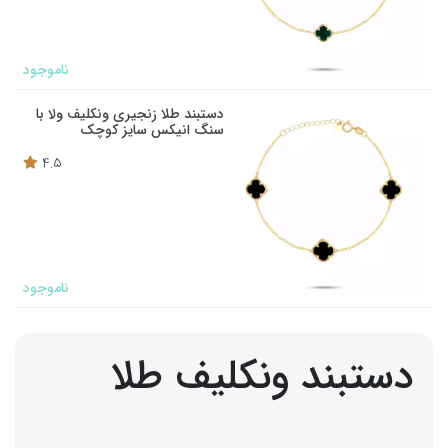
ناموجود
دستبند طلا زنجیری ونکلیف ولا با
سنگ انیکس سایز کوچک
4.5
ناموجود
دستبند ونکلیف طلا