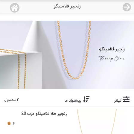
زنجیر فلامینگو
منو
18,679,000
قیمت هرگرم طلای 18 عیار:
تومان
صفحه اصلی
دسته بندی محصولات
نمایندگی ها
مجله روبی
درباره ما
2 محصول
فیلتر
پیشنهاد ما
اعطای نمایندگی
زنجیر طلا فلامینگو درب 20
4
تماس با ما