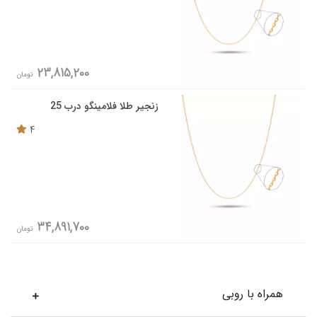
23,815,200
تومان
زنجیر طلا فلامینگو درب 25
4
34,891,700
تومان
همراه با روبی