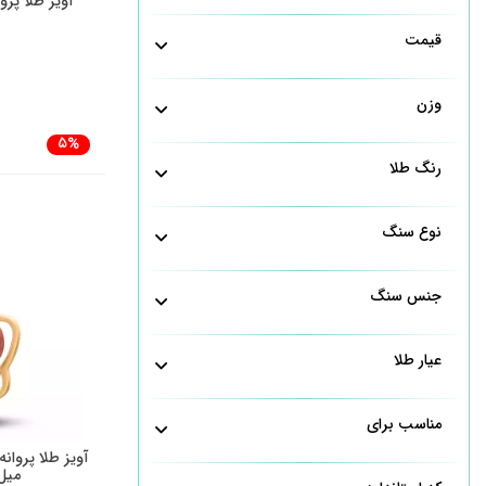
آویز طلا پر
قیمت
وزن
5%
رنگ طلا
نوع سنگ
جنس سنگ
عیار طلا
مناسب برای
میل 0258