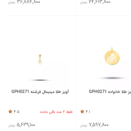
36,884,800
24,613,800
تومان
تومان
 طلا خانواده GPH0271
آویز طلا مینیمال فرشته GPH0271
4.1
فقط 2 عدد باقی مانده
4.5
5,639,100
7,597,800
تومان
تومان