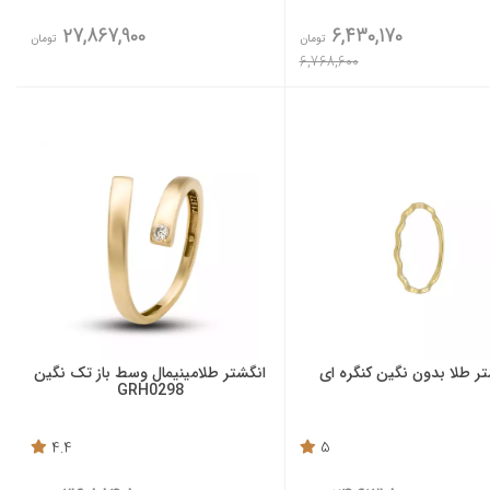
27,867,900
6,430,170
تومان
تومان
6,768,600
تر طلا بدون نگین کنگره ای
انگشتر طلامینیمال وسط باز تک نگین
GRH0298
4.4
5