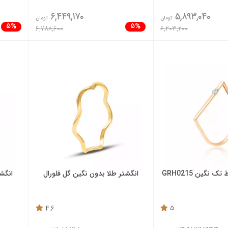
6,449,170
5,893,040
تومان
تومان
5%
5%
6,788,600
6,203,200
 نگین GRH0215
انگشتر طلا بدون نگین گل فلورال
انگش
4.6
5