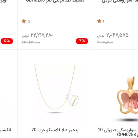
وانه سواروسکی دودی
دستبند طلا مولتی کالر GBH0260
آویز
5
1
22,217,280
7,047,575
تومان
تومان
5%
4%
23,143,000
7,418,500
آویز طلا پروانه سواروسکی صورتی 10
زنجیر طلا فلامینگو درب 20
انگشتر ط
GPH