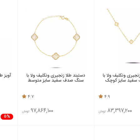
زنجیری ونکلیف ولا با
دستبند طلا زنجیری ونکلیف ولا با
آویز ط
سفید سایز کوچک
سنگ صدف سفید سایز متوسط
4.7
4.9
97,864,100
83,397,200
تومان
تومان
5%