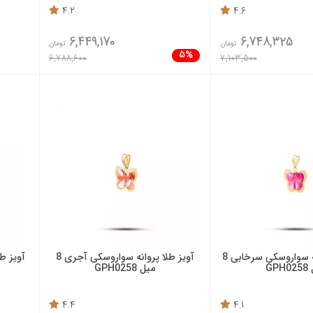
4.2
4.6
6,449,170
6,748,325
تومان
تومان
5%
6,788,600
7,103,500
آویز طلا پروانه سواروسکی سرخابی 8
آویز طلا پروانه سواروسکی آجری 8
GPH
میل GPH0258
4.4
4.1