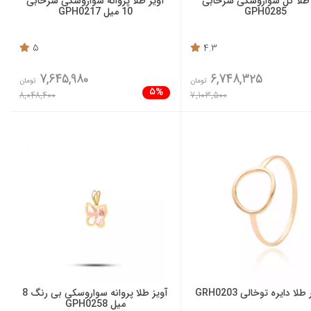
 طلا گل سواروسکی سرخابی
آویز طلا پروانه سواروسکی سرخابی
GPH0285
10 میل GPH0217
5
4.3
7,645,980
6,748,325
تومان
تومان
5%
8,048,400
7,103,500
لا دایره توخالی GRH0203
آویز طلا پروانه سواروسکی بی رنگ 8
میل GPH0258