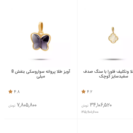
لا ونکلیف فلورا با سنگ صدف
آویز طلا پروانه سواروسکی بنفش 8
سفیدسایز کوچک
میلی
4.8
4.2
7,805,800
34,106,520
تومان
تومان
35,901,600