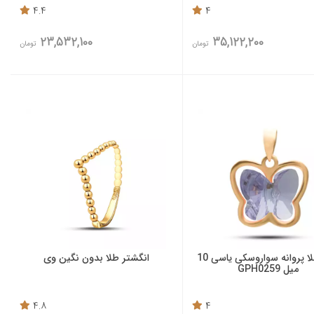
4.4
4
23,532,100
35,122,200
تومان
تومان
آویز طلا پروانه سواروسکی یاسی 10
انگشتر طلا بدون نگین وی
میل GPH0259
4.8
4