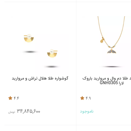
د طلا دم وال و مروارید باروک
گوشواره طلا هلال تراش و مروارید
لارا GNH0305
4.4
4.9
34,845,600
ناموجود
تومان