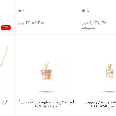
4
5
24,106,300
6,430,170
تومان
تومان
4%
6,768,600
انه سواروسکی صورتی
آویز طلا پروانه سواروسکی شامپاینی 8
گردنبند
میل GPH0258