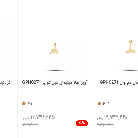
دم وال GPH0271
آویز طلا مینیمال فیل تو پر GPH0271
گردنبن
4.1
4.3
12,746,245
9,943,460
تومان
تومان
5%
13,417,100
10,466,800