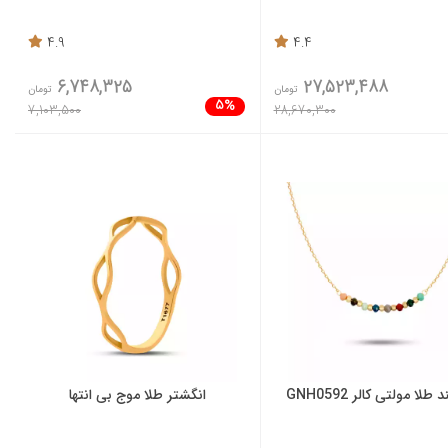
4.9
4.4
6,748,325
27,523,488
تومان
تومان
5%
7,103,500
28,670,300
 طلا مولتی کالر GNH0592
انگشتر طلا موج بی انتها