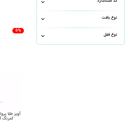
کد استاندارد
نوع بافت
5%
نوع قفل
آویز طلا پرو
کمرنگ 8 میل GPH0258