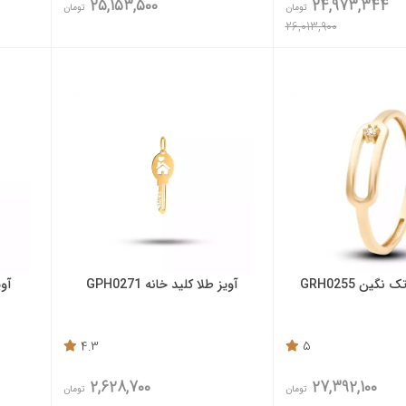
25,153,500
24,973,344
تومان
تومان
26,013,900
گین GRH0255
آویز طلا کلید خانه GPH0271
آویز
4.3
5
2,628,700
27,392,100
تومان
تومان